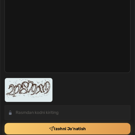
Izohni Jo'natish