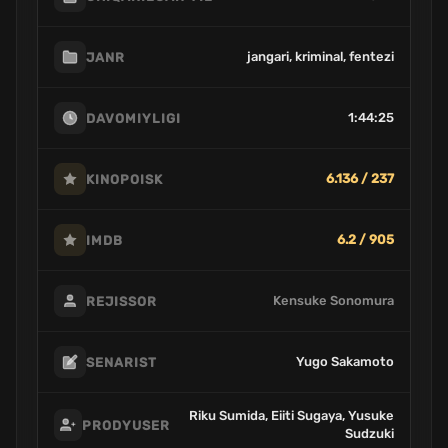
jangari, kriminal, fentezi
JANR
1:44:25
DAVOMIYLIGI
6.136 / 237
KINOPOISK
6.2 / 905
IMDB
Kensuke Sonomura
REJISSOR
Yugo Sakamoto
SENARIST
Riku Sumida, Eiiti Sugaya, Yusuke
PRODYUSER
Sudzuki