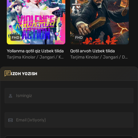
FHD
FHD
Yollanma qotil qiz Uzbek tilida
Qotil arvoh Uzbek tilida
Tarjima Kinolar / Jangari / Komediya / Xorij Kinolar Uzbek Tilida
Tarjima Kinolar / Jangari / Detektiv / Fentezi / Xorij Kinolar Uzbek Tilida
IZOH YOZISH