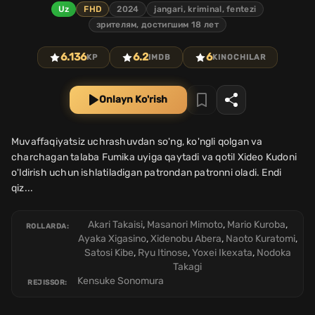
Uz
FHD
2024
jangari, kriminal, fentezi
зрителям, достигшим 18 лет
6.136
6.2
6
KP
IMDB
KINOCHILAR
Onlayn Ko'rish
Muvaffaqiyatsiz uchrashuvdan so'ng, ko'ngli qolgan va
charchagan talaba Fumika uyiga qaytadi va qotil Xideo Kudoni
o'ldirish uchun ishlatiladigan patrondan patronni oladi. Endi
qiz...
Akari Takaisi
,
Masanori Mimoto
,
Mario Kuroba
,
ROLLARDA:
Ayaka Xigasino
,
Xidenobu Abera
,
Naoto Kuratomi
,
Satosi Kibe
,
Ryu Itinose
,
Yoxei Ikexata
,
Nodoka
Takagi
Kensuke Sonomura
REJISSOR: