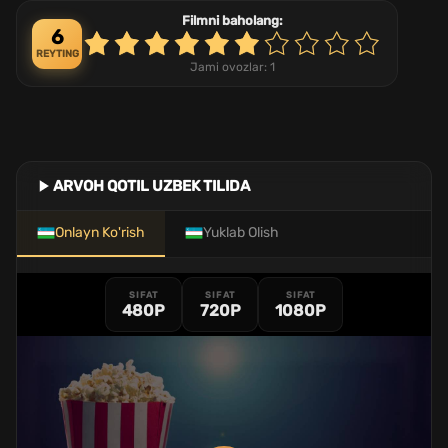
Filmni baholang:
6
REYTING
Jami ovozlar:
1
ARVOH QOTIL UZBEK TILIDA
Onlayn Ko'rish
Yuklab Olish
SIFAT
SIFAT
SIFAT
480P
720P
1080P