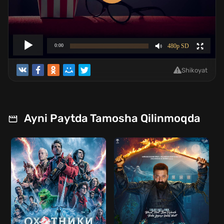
Shikoyat
Ayni Paytda Tamosha Qilinmoqda