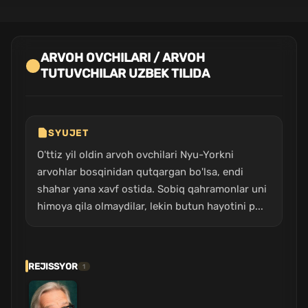
ARVOH OVCHILARI / ARVOH
TUTUVCHILAR UZBEK TILIDA
SYUJET
O'ttiz yil oldin arvoh ovchilari Nyu-Yorkni
arvohlar bosqinidan qutqargan bo'lsa, endi
shahar yana xavf ostida. Sobiq qahramonlar uni
himoya qila olmaydilar, lekin butun hayotini p...
REJISSYOR
1