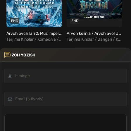
FHD
FHD
Arvoh ovchilari 2: Muz imperiyasi Uzbek Tilida
Arvoh kelin 3 / Arvoh ayol Uzbek Tilida
Tarjima Kinolar / Komediya / Sarguzasht / Fantastika / Fentezi / Xorij Kinolar Uzbek Tilida
Tarjima Kinolar / Jangari / Komediya / Qo'rqinchli / Hind Kinolar Uzbek Tilida
IZOH YOZISH