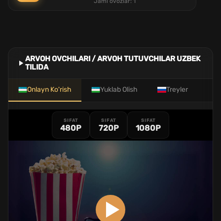
Jami ovozlar:
1
ARVOH OVCHILARI / ARVOH TUTUVCHILAR UZBEK
TILIDA
Onlayn Ko'rish
Yuklab Olish
Treyler
SIFAT
SIFAT
SIFAT
480P
720P
1080P