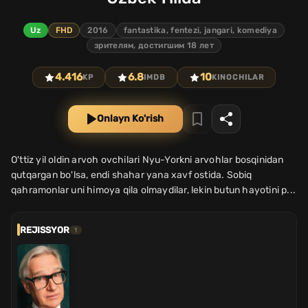
Uz
FHD
2016
fantastika, fentezi, jangari, komediya
зрителям, достигшим 18 лет
4.416
6.8
10
KP
IMDB
KINOCHILAR
Onlayn Ko'rish
O'ttiz yil oldin arvoh ovchilari Nyu-Yorkni arvohlar bosqinidan
qutqargan bo'lsa, endi shahar yana xavf ostida. Sobiq
qahramonlar uni himoya qila olmaydilar, lekin butun hayotini p...
REJISSYOR
1