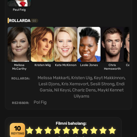
Paul Feig
ROLLARDA
50
Melissa
Kristen Wiig
Kate McKinnon
Leslie Jones
Chris
Cecily 
McCarthy
Hemsworth
Melissa Makkarti
,
Kristen Uig
,
Keyt Makkinnon
,
ROLLARDA:
Lesli Djons
,
Kris Xemsvort
,
Sesili Strong
,
Endi
Garsia
,
Nil Keysi
,
Charlz Dens
,
Maykl Kennet
Uilyams
Pol Fig
REJISSOR:
Filmni baholang:
10
REYTING