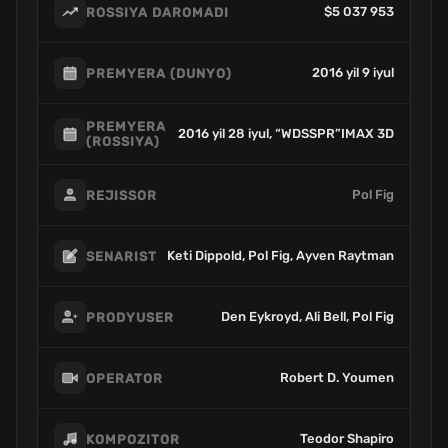
$5 037 953
ROSSIYA DAROMADI
2016 yil 9 iyul
PREMYERA (DUNYO)
PREMYERA
2016 yil 28 iyul, “WDSSPR”IMAX 3D
(ROSSIYA)
Pol Fig
REJISSOR
Keti Dippold, Pol Fig, Ayven Raytman
SENARIST
Den Eykroyd, Ali Bell, Pol Fig
PRODYUSER
Robert D. Youmen
OPERATOR
Teodor Shapiro
KOMPOZITOR