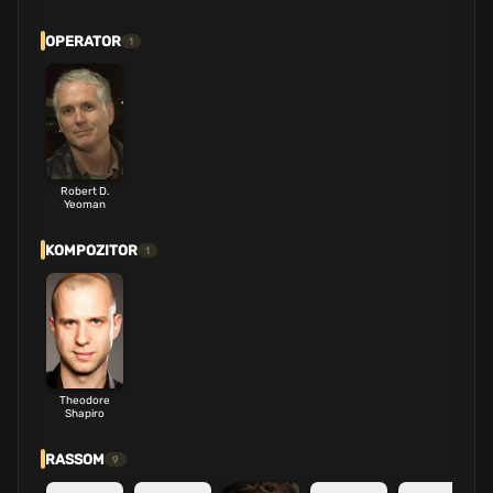
OPERATOR
1
Robert D.
Yeoman
KOMPOZITOR
1
Theodore
Shapiro
RASSOM
9