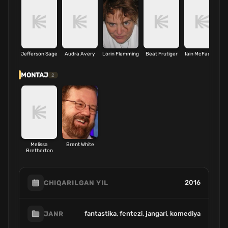
Jefferson Sage
Audra Avery
Lorin Flemming
Beat Frutiger
Iain McFadyen
MONTAJ
2
Melissa
Brent White
Bretherton
2016
CHIQARILGAN YIL
fantastika, fentezi, jangari, komediya
JANR