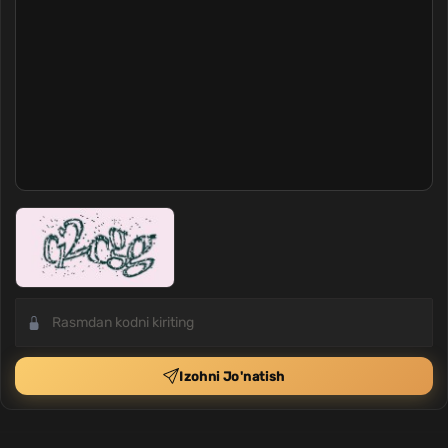
Izohni Jo'natish