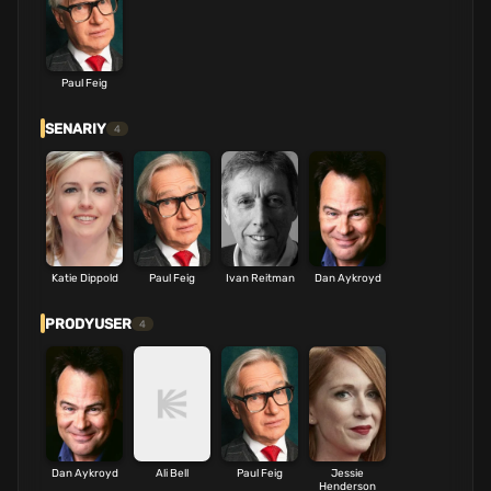
Paul Feig
SENARIY
4
Katie Dippold
Paul Feig
Ivan Reitman
Dan Aykroyd
PRODYUSER
4
Dan Aykroyd
Ali Bell
Paul Feig
Jessie
Henderson