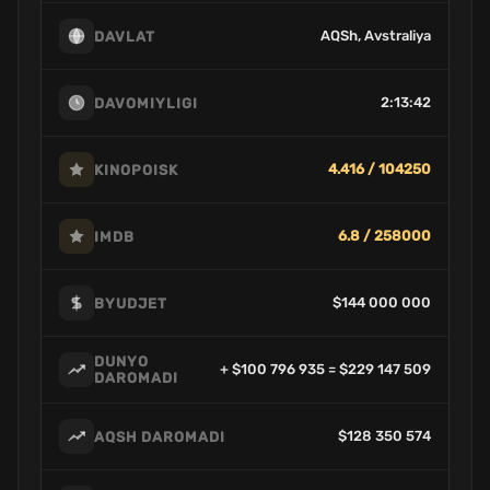
AQSh, Avstraliya
DAVLAT
2:13:42
DAVOMIYLIGI
4.416 / 104250
KINOPOISK
6.8 / 258000
IMDB
$144 000 000
BYUDJET
DUNYO
+ $100 796 935 = $229 147 509
DAROMADI
$128 350 574
AQSH DAROMADI