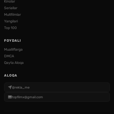
Kinolar
Seriallar
Multfilmlar
Yangilari
Top 100
FOYDALI
Mualliflarga
DMCA
Qayta Aloqa
ALOQA
@rekla_me
topfilmx@gmail.com