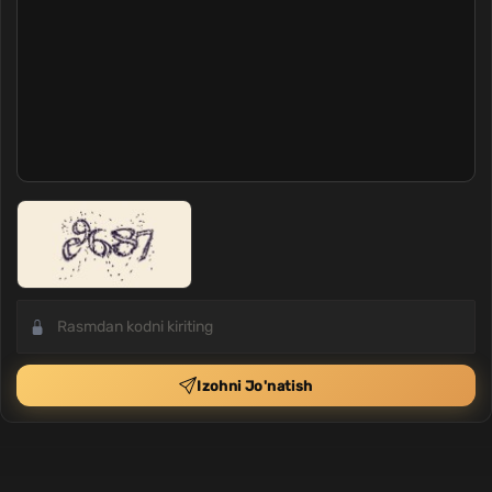
Izohni Jo'natish