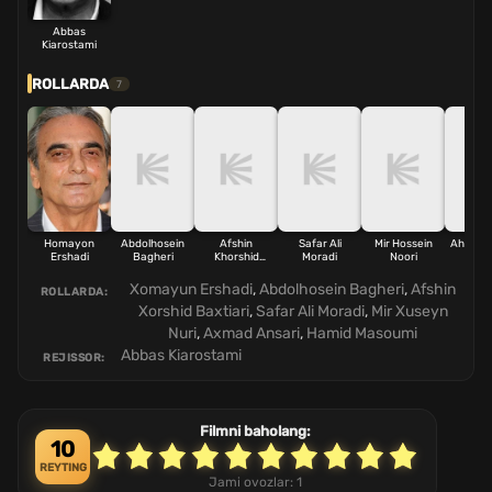
Abbas
Kiarostami
ROLLARDA
7
Homayon
Abdolhosein
Afshin
Safar Ali
Mir Hossein
Ahmad 
Ershadi
Bagheri
Khorshid
Moradi
Noori
Bakhtiari
Xomayun Ershadi
,
Abdolhosein Bagheri
,
Afshin
ROLLARDA:
Xorshid Baxtiari
,
Safar Ali Moradi
,
Mir Xuseyn
Nuri
,
Axmad Ansari
,
Hamid Masoumi
Abbas Kiarostami
REJISSOR:
Filmni baholang:
10
REYTING
Jami ovozlar:
1