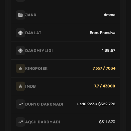
drama
JANR
Eron, Fransiya
DAVLAT
1:38:57
DAVOMIYLIGI
7.357 / 7034
KINOPOISK
7.7 / 43000
IMDB
+ $10 923 = $322 796
DUNYO DAROMADI
$311 873
AQSH DAROMADI