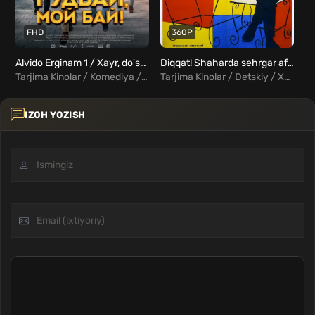
FHD
360P
Alvido Erginam 1 / Xayr, do'stim! Uzbek Tilida
Diqqat! Shaharda sehrgar afsungar bor Uzbek tilida
Tarjima Kinolar / Komediya / Qozoq kinolar Uzbek Tilida
Tarjima Kinolar / Detskiy / Xorij Kinolar Uzbek Tilida
IZOH YOZISH