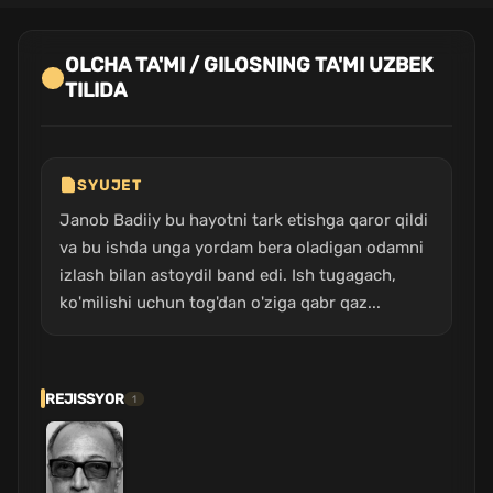
OLCHA TA'MI / GILOSNING TA'MI UZBEK
TILIDA
SYUJET
Janob Badiiy bu hayotni tark etishga qaror qildi
va bu ishda unga yordam bera oladigan odamni
izlash bilan astoydil band edi. Ish tugagach,
ko'milishi uchun tog'dan o'ziga qabr qaz...
REJISSYOR
1