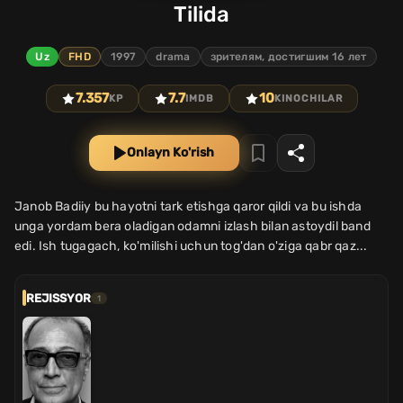
Tilida
Uz
FHD
1997
drama
зрителям, достигшим 16 лет
7.357
7.7
10
KP
IMDB
KINOCHILAR
Onlayn Ko'rish
Janob Badiiy bu hayotni tark etishga qaror qildi va bu ishda
unga yordam bera oladigan odamni izlash bilan astoydil band
edi. Ish tugagach, ko'milishi uchun tog'dan o'ziga qabr qaz...
REJISSYOR
1