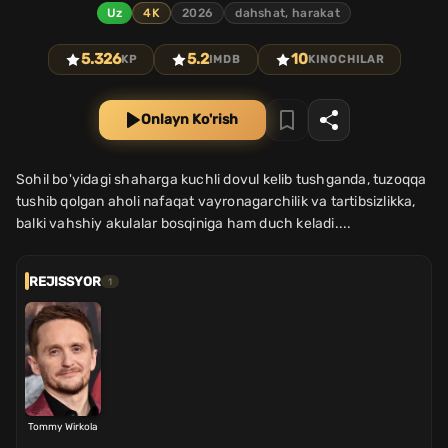
Uz
4K
2026
dahshat, harakat
5.326
5.2
10
KP
IMDB
KINOCHILAR
Onlayn Ko'rish
Sohil bo'yidagi shaharga kuchli dovul kelib tushganda, tuzoqqa
tushib qolgan aholi nafaqat vayronagarchilik va tartibsizlikka,
balki vahshiy akulalar bosqiniga ham duch keladi....
REJISSYOR
1
Tommy Wirkola