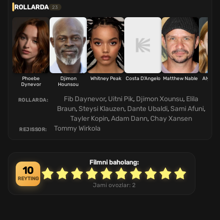
ROLLARDA
23
Phoebe
Djimon
Whitney Peak
Costa D'Angelo
Matthew Nable
Alyla 
Dynevor
Hounsou
Fib Daynevor
,
Uitni Pik
,
Djimon Xounsu
,
Elila
ROLLARDA:
Braun
,
Steysi Klauzen
,
Dante Ubaldi
,
Sami Afuni
,
Tayler Kopin
,
Adam Dann
,
Chay Xansen
Tommy Wirkola
REJISSOR:
Filmni baholang:
10
REYTING
Jami ovozlar:
2