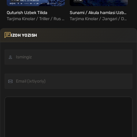
Quturish Uzbek Tilida
Sunami / Akula hamlasi Uzbek tilida
Tarjima Kinolar / Triller / Rus kinolar Uzbek Tilida
Tarjima Kinolar / Jangari / Drama / Sarguzasht / Triller / Qo'rqinchli / Xorij Kinolar Uzbek Tilida
IZOH YOZISH