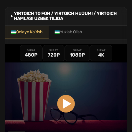
YIRTQICH TO'FON / YIRTQICH HUJUMI / YIRTQICH
HAMLASI UZBEK TILIDA
Onlayn Ko'rish
Yuklab Olish
SIFAT
SIFAT
SIFAT
SIFAT
480P
720P
1080P
4K