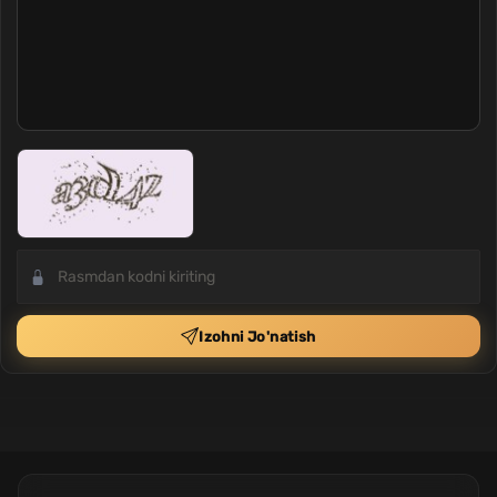
Izohni Jo'natish