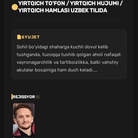
YIRTQICH TO'FON / YIRTQICH HUJUMI /
YIRTQICH HAMLASI UZBEK TILIDA
SYUJET
Sohil bo'yidagi shaharga kuchli dovul kelib
tushganda, tuzoqqa tushib qolgan aholi nafaqat
vayronagarchilik va tartibsizlikka, balki vahshiy
akulalar bosqiniga ham duch keladi....
REJISSYOR
1