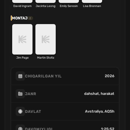
David Ingram
Jacinta Leong
Emily Seresin
Lisa Brennan
MONTAJ
2
Jim Page
Martin Stoltz
2026
CHIQARILGAN YIL
dahshat, harakat
JANR
Avstraliya, AQSh
DAVLAT
1:25:52
DAVOMIYLIGI