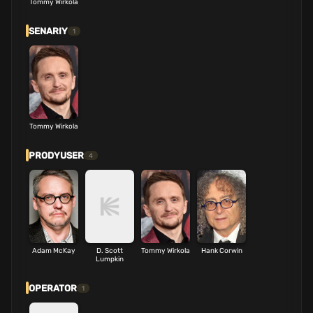
Tommy Wirkola
SENARIY
1
Tommy Wirkola
PRODYUSER
4
Adam McKay
D. Scott
Tommy Wirkola
Hank Corwin
Lumpkin
OPERATOR
1