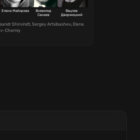
Елена Майорова
Всеволод
Вацлав
Александр
Ольга Волкова
Санаев
Дворжецкий
Панкратов-
Чёрный
sandr Shirvindt
,
Sergey Artsibashev
,
Elena
ov-Cherniy
!