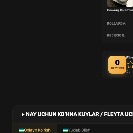
Леонид Филато
ROLLARDA:
REJISSOR:
Fil
0
REYTING
Jam
NAY UCHUN KO'HNA KUYLAR / FLEYTA UC
Onlayn Ko'rish
Yuklab Olish