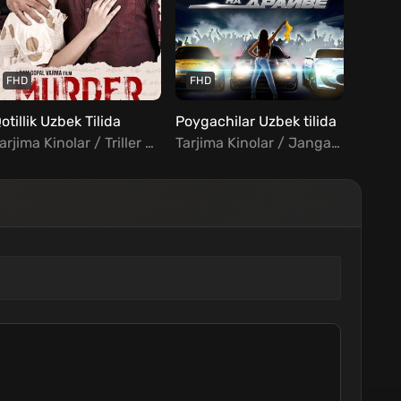
FHD
FHD
FHD
otillik Uzbek Tilida
Poygachilar Uzbek tilida
Tarjima Kinolar / Triller / Hind Kinolar Uzbek Tilida
Tarjima Kinolar / Jangari / Komediya / Xorij Kinolar Uzbek Tilida