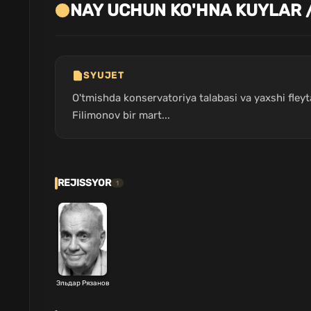
NAY UCHUN KO'HNA KUYLAR /
SYUJET
O'tmishda konservatoriya talabasi va yaxshi fleyt
Filimonov bir mart...
REJISSYOR
1
Эльдар Рязанов