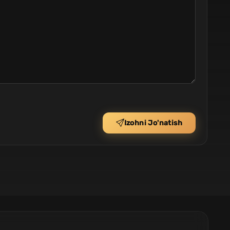
Izohni Jo'natish