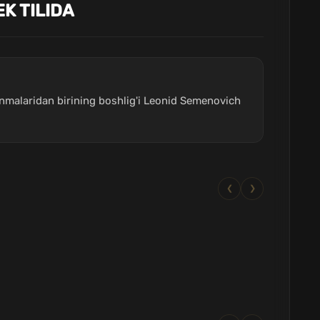
K TILIDA
linmalaridan birining boshlig'i Leonid Semenovich
❮
❯