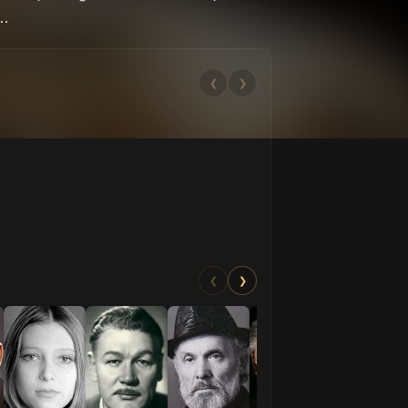
..
❮
❯
❮
❯