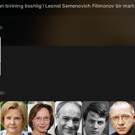
an birining boshlig'i Leonid Semenovich Filimonov bir mart.
1
50