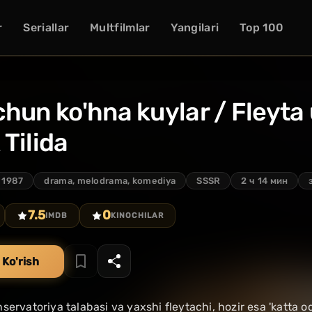
r
Seriallar
Multfilmlar
Yangilari
Top 100
hun ko'hna kuylar / Fleyta
Tilida
1987
drama, melodrama, komediya
SSSR
2 ч 14 мин
7.5
0
IMDB
KINOCHILAR
 Ko'rish
servatoriya talabasi va yaxshi fleytachi, hozir esa 'katta