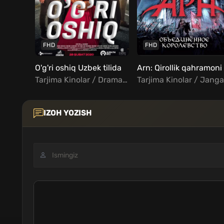
FHD
FHD
O'g'ri oshiq Uzbek tilida
Tarjima Kinolar / Drama / Komediya / Melodrama / Turk Kinolar Uzbek Tilida
IZOH YOZISH