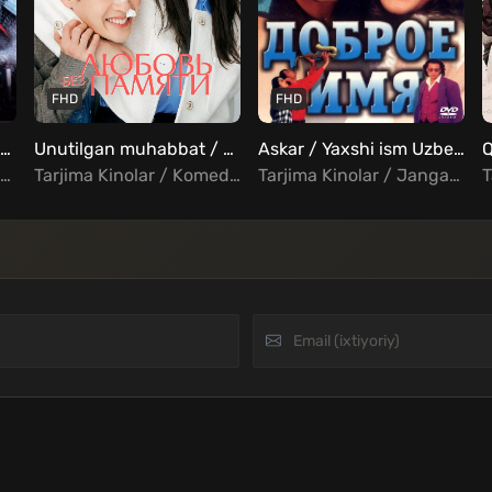
FHD
FHD
Arn: Qirollik qahramoni / Arn: Birlashgan qirollik Uzbek Tilida
Unutilgan muhabbat / Xotirasiz sevgi / 30il / Qayta sevgi Uzbek Tilida
Askar / Yaxshi ism Uzbek tilida
Q
Tarjima Kinolar / Jangari / Harbiy / Drama / Melodrama / Xorij Kinolar Uzbek Tilida
Tarjima Kinolar / Komediya / Melodrama / Xorij Kinolar Uzbek Tilida
Tarjima Kinolar / Jangari / Drama / Melodrama / Musiqa / Triller / Hind Kinolar Uzbek Tilida