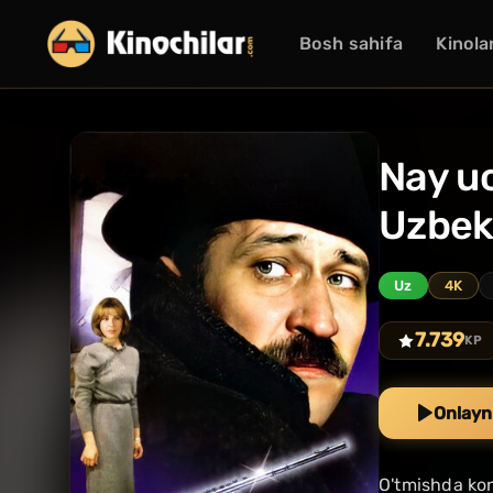
Bosh sahifa
Kinola
Nay uc
Uzbek 
Uz
4K
7.739
KP
Onlayn
O'tmishda kon