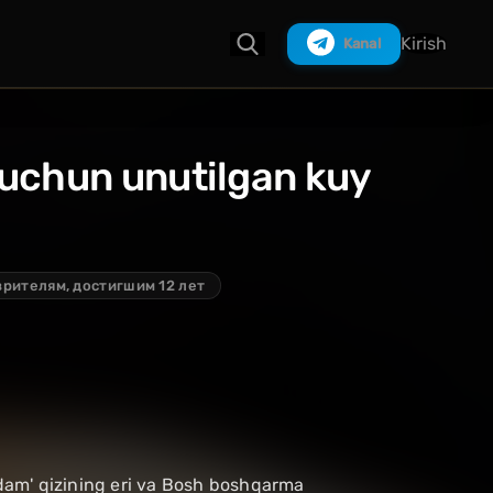
Kirish
Kanal
 uchun unutilgan kuy
Izlash
зрителям, достигшим 12 лет
 odam' qizining eri va Bosh boshqarma