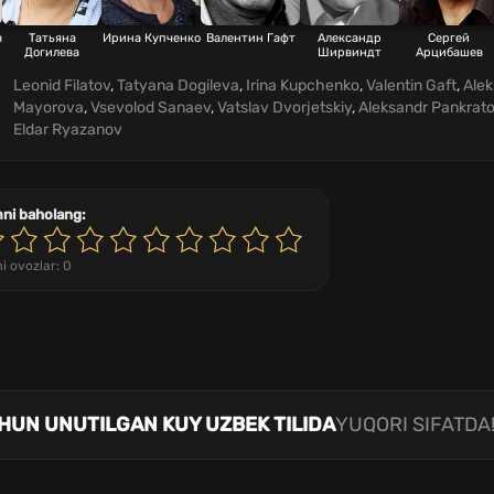
в
Татьяна
Ирина Купченко
Валентин Гафт
Александр
Сергей
Догилева
Ширвиндт
Арцибашев
Leonid Filatov
,
Tatyana Dogileva
,
Irina Kupchenko
,
Valentin Gaft
,
Alek
Mayorova
,
Vsevolod Sanaev
,
Vatslav Dvorjetskiy
,
Aleksandr Pankrat
Eldar Ryazanov
mni baholang:
i ovozlar:
0
HUN UNUTILGAN KUY UZBEK TILIDA
YUQORI SIFATDA