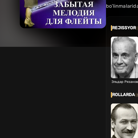
bo'linmalarid
REJISSYOR
Эльдар Рязанов
ROLLARDA