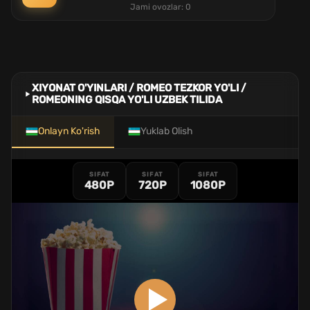
Jami ovozlar:
0
XIYONAT O'YINLARI / ROMEO TEZKOR YO'LI /
ROMEONING QISQA YO'LI UZBEK TILIDA
Onlayn Ko'rish
Yuklab Olish
SIFAT
SIFAT
SIFAT
480P
720P
1080P