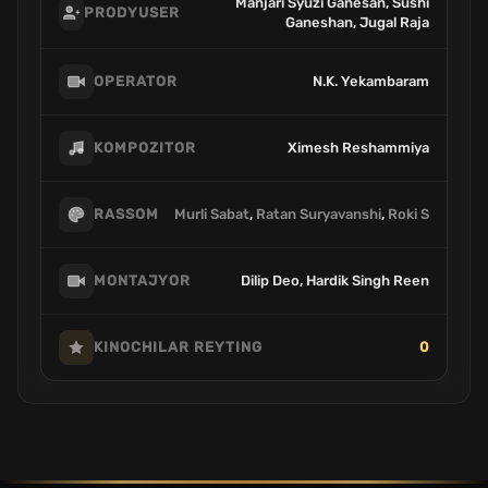
Manjari Syuzi Ganesan, Sushi
PRODYUSER
Ganeshan, Jugal Raja
N.K. Yekambaram
OPERATOR
Ximesh Reshammiya
KOMPOZITOR
Murli Sabat
,
Ratan Suryavanshi
,
Roki S
RASSOM
Dilip Deo, Hardik Singh Reen
MONTAJYOR
0
KINOCHILAR REYTING