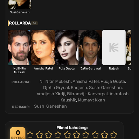
Susi Ganesan
ROLLARDA
14
Neil Nitin
Amisha Patel
Puja Gupta
Jatin Garewal
Rajesh
Susi G
Mukesh
Nil Nitin Mukesh
,
Amisha Patel
,
Pudja Gupta
,
ROLLARDA:
Djetin Gryual
,
Radjesh
,
Sushi Ganeshan
,
Vradjesh Xirdji
,
Bikramdjit Kanvarpal
,
Ashutosh
Kaushik
,
Mumayt Kxan
Sushi Ganeshan
REJISSOR:
Filmni baholang:
0
REYTING