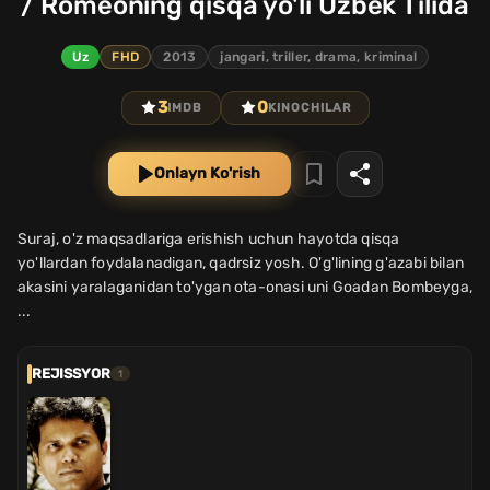
/ Romeoning qisqa yo'li Uzbek Tilida
Uz
FHD
2013
jangari, triller, drama, kriminal
3
0
IMDB
KINOCHILAR
Onlayn Ko'rish
Suraj, o'z maqsadlariga erishish uchun hayotda qisqa
yo'llardan foydalanadigan, qadrsiz yosh. O'g'lining g'azabi bilan
akasini yaralaganidan to'ygan ota-onasi uni Goadan Bombeyga,
...
REJISSYOR
1