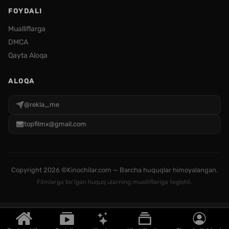
FOYDALI
Mualliflarga
DMCA
Qayta Aloqa
ALOQA
@rekla_me
topfilmx@gmail.com
Copyright
2026 ©Kinochilar.com — Barcha huquqlar himoyalangan.
Filmlarga bo'lgan huquq ularning mualliflariga tegishli.