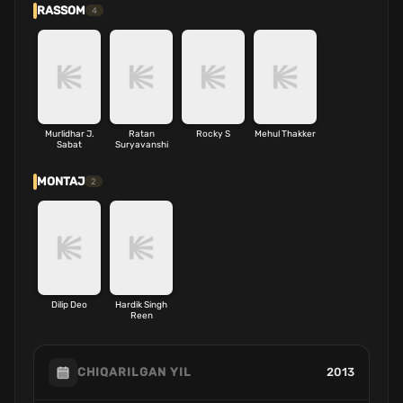
RASSOM
4
Murlidhar J.
Ratan
Rocky S
Mehul Thakker
Sabat
Suryavanshi
MONTAJ
2
Dilip Deo
Hardik Singh
Reen
2013
CHIQARILGAN YIL