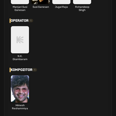
Manjari Susi
Susi Ganesan
Jugal Raja
Rohandeep
Ganesan
Singh
OPERATOR
1
N.K.
Ekambaram
KOMPOZITOR
1
Himesh
Reshammiya