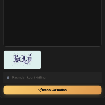
Izohni Jo'natish