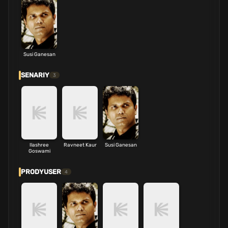
Susi Ganesan
SENARIY
3
Ilashree
Ravneet Kaur
Susi Ganesan
Goswami
PRODYUSER
4