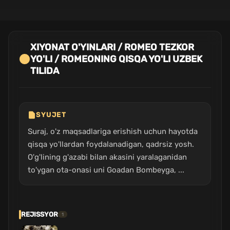
XIYONAT O'YINLARI / ROMEO TEZKOR
YO'LI / ROMEONING QISQA YO'LI UZBEK
TILIDA
SYUJET
Suraj, o'z maqsadlariga erishish uchun hayotda
qisqa yo'llardan foydalanadigan, qadrsiz yosh.
O'g'lining g'azabi bilan akasini yaralaganidan
to'ygan ota-onasi uni Goadan Bombeyga, ...
REJISSYOR
1