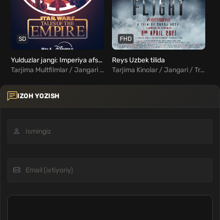
SD
FHD
Yulduzlar jangi: Imperiya afsonalari Uzbek Tilida
Reys Uzbek tilida
Tarjima Multfilmlar / Jangari / Drama / Qisqa Syujetli / Sarguzasht / Fantastika / Fentezi / Xorij Multfilmlar Uzbek Tilida
Tarjima Kinolar / Jangari / Triller / Hind Kinolar Uzbek Tilida
IZOH YOZISH