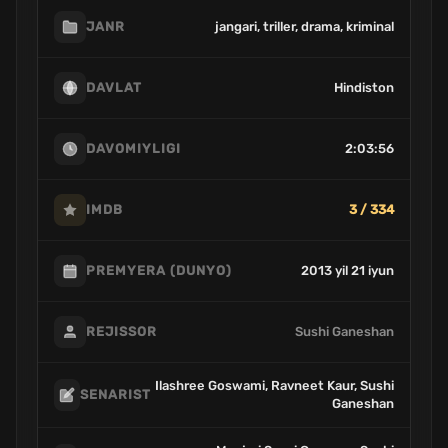
jangari, triller, drama, kriminal
JANR
Hindiston
DAVLAT
2:03:56
DAVOMIYLIGI
3 / 334
IMDB
2013 yil 21 iyun
PREMYERA (DUNYO)
Sushi Ganeshan
REJISSOR
Ilashree Goswami, Ravneet Kaur, Sushi
SENARIST
Ganeshan