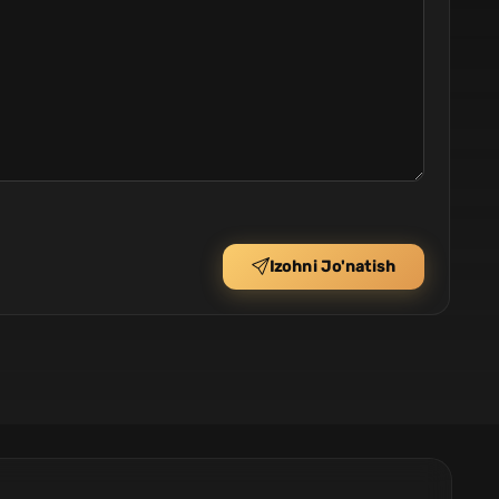
Izohni Jo'natish