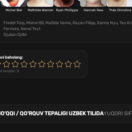
Michel Biel
Mathilde Warnier
Ryan Phillippe
Hannah New
Théo Christine
Freddi Torp
,
Mishel Bil
,
Matilda Varne
,
Rayan Filipp
,
Xanna Nyu
,
Teo Kri
Ferriyes
,
Nensi Teyt
Djulian Djilbi
mni baholang:
i ovozlar:
0
O'QQI / QO'RQUV TEPALIGI UZBEK TILIDA
YUQORI SIF