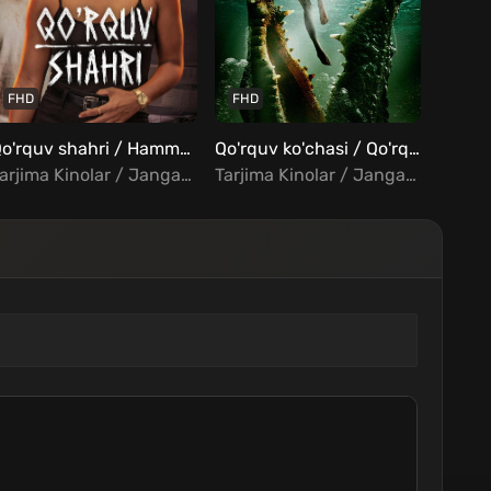
FHD
FHD
FHD
Qo'rquv shahri / Hammaga salom: Birodarlik / Guruhlash: Umumiy yig'ilish Uzbek Tilida
Qo'rquv ko'chasi / Qo'rquv ko'li Uzbek Tilida
Tarjima Kinolar / Jangari / Drama / Kriminal / Xorij Kinolar Uzbek Tilida
Tarjima Kinolar / Jangari / Komediya / Sarguzasht / Triller / Qo'rqinchli / Fantastika / Fentezi / Xorij Kinolar Uzbek Tilida