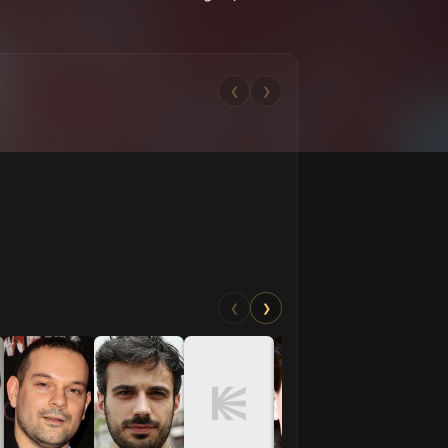
❮
❯
❮
❯