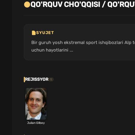
QO'RQUV CHO'QQISI / QO'RQUV
SYUJET
Bir guruh yosh ekstremal sport ishqibozlari Alp to
uchun hayotlarini ...
REJISSYOR
1
Julian Gilbey