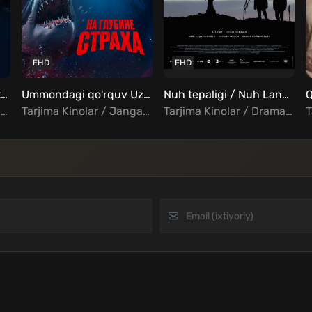
FHD
FHD
Meros cho'qqisi Uzbek tilida
Ummondagi qo'rquv Uzbek tilida
Nuh tepaligi / Nuh Land Uzbek tilida
Tarjima Kinolar / Drama / Sarguzasht / Oilaviy / Xorij Kinolar Uzbek Tilida
Tarjima Kinolar / Jangari / Triller / Xorij Kinolar Uzbek Tilida
Tarjima Kinolar / Drama / Turk Kinolar Uzbek Tilida