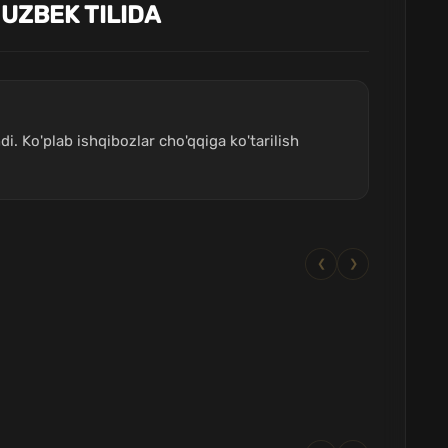
 UZBEK TILIDA
di. Ko'plab ishqibozlar cho'qqiga ko'tarilish
❮
❯