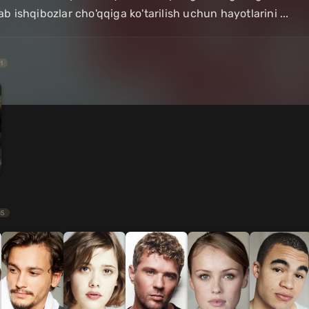
lab ishqibozlar cho'qqiga ko'tarilish uchun hayotlarini ...
1
15