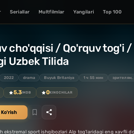
r
Seriallar
Multfilmlar
Yangilari
Top 100
v cho'qqisi / Qo'rquv tog'i /
gi Uzbek Tilida
2022
drama
Buyuk Britaniya
1 ч 55 мин
зрителям,
5.3
0
IMDB
KINOCHILAR
 Ko'rish
h ekstremal sport ishqibozlari Alp tog'laridagi eng xavfli d