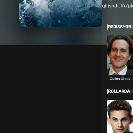
qilishdi. Ko'p
REJISSYOR
Julian Gilbey
ROLLARDA