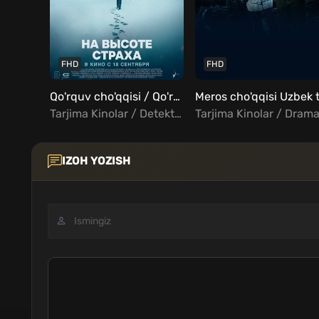
FHD
FHD
Qo'rquv cho'qqisi / Qo'rquv balandligi Uzbek Tilida
Tarjima Kinolar / Detektiv / Drama / Triller / Fantastika / Xorij Kinolar Uzbek Tilida
IZOH YOZISH