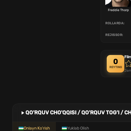
Freddie Thorp
ROLLARDA:
REJISSOR:
Fil
0
REYTING
Jam
QO'RQUV CHO'QQISI / QO'RQUV TOG'I / CH
Onlayn Ko'rish
Yuklab Olish