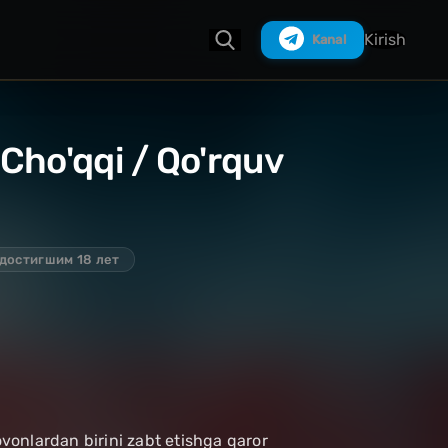
Kirish
Kanal
 Cho'qqi / Qo'rquv
Izlash
 достигшим 18 лет
ovonlardan birini zabt etishga qaror