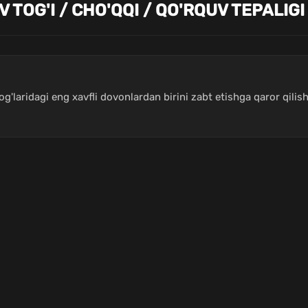
 TOG'I / CHO'QQI / QO'RQUV TEPALIGI
g'laridagi eng xavfli dovonlardan birini zabt etishga qaror qilish