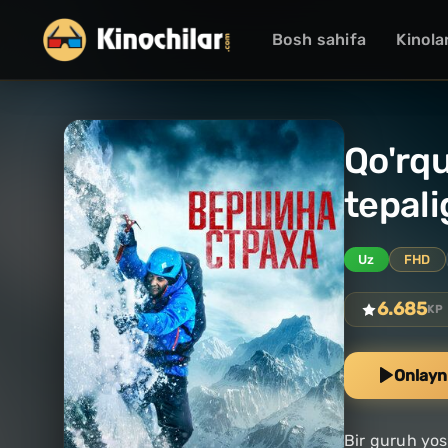
Bosh sahifa
Kinola
Qo'rqu
tepali
Uz
FHD
6.685
KP
Onlayn
Bir guruh yos