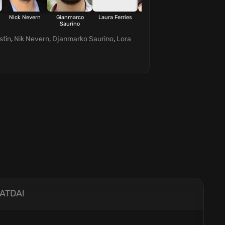
Nick Nevern
Gianmarco
Laura Ferries
Nancy Tate
Jake J. Menian
Saurino
stin
,
Nik Nevern
,
Djanmarko Saurino
,
Lora
ATDA!