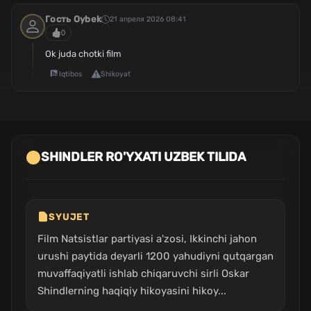
Гость Oybek
21 апреля 2026 08:41
0
Ok juda chotki film
Iqtibos
Shikoyat
SHINDLER RO'YXATI UZBEK TILIDA
SYUJET
Film Natsistlar partiyasi a'zosi, Ikkinchi jahon
urushi paytida deyarli 1200 yahudiyni qutqargan
muvaffaqiyatli ishlab chiqaruvchi sirli Oskar
Shindlerning haqiqiy hikoyasini hikoy...