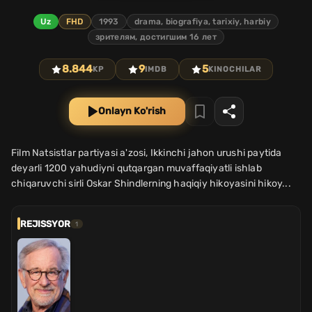
Uz
FHD
1993
drama, biografiya, tarixiy, harbiy
зрителям, достигшим 16 лет
8.844
9
5
KP
IMDB
KINOCHILAR
Onlayn Ko'rish
Film Natsistlar partiyasi a'zosi, Ikkinchi jahon urushi paytida
deyarli 1200 yahudiyni qutqargan muvaffaqiyatli ishlab
chiqaruvchi sirli Oskar Shindlerning haqiqiy hikoyasini hikoy...
REJISSYOR
1