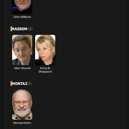
John Williams
RASSOM
2
Allan Starski
Anna B.
Sheppard
MONTAJ
1
Michael Kahn