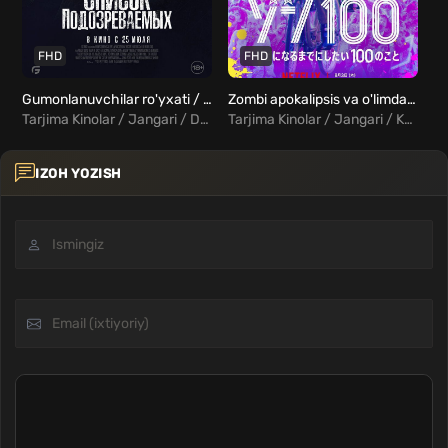
FHD
FHD
Gumonlanuvchilar ro'yxati / Shubxalanuvchilar ro'yxati / Boneyard Uzbek Tilida
Zombi apokalipsis va o'limdan oldin 100 ta narsa ro'yxati Uzbek tilida
Tarjima Kinolar / Jangari / Detektiv / Drama / Kriminal / Triller / Xorij Kinolar Uzbek Tilida
Tarjima Kinolar / Jangari / Komediya / Qo'rqinchli / Xorij Kinolar Uzbek Tilida
IZOH YOZISH