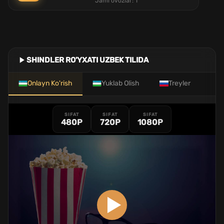
Jami ovozlar:
1
SHINDLER RO'YXATI UZBEK TILIDA
Onlayn Ko'rish
Yuklab Olish
Treyler
SIFAT
SIFAT
SIFAT
480P
720P
1080P