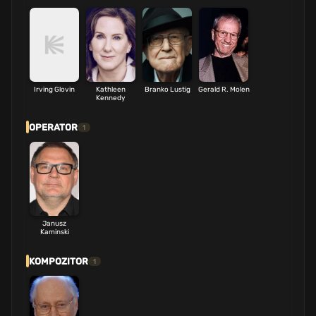
Irving Glovin
Kathleen
Branko Lustig
Gerald R. Molen
Kennedy
OPERATOR
1
Janusz
Kaminski
KOMPOZITOR
1