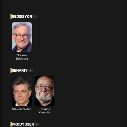
REJISSYOR
1
Steven
Spielberg
SENARIY
2
Steven Zaillian
Thomas
Keneally
PRODYUSER
4