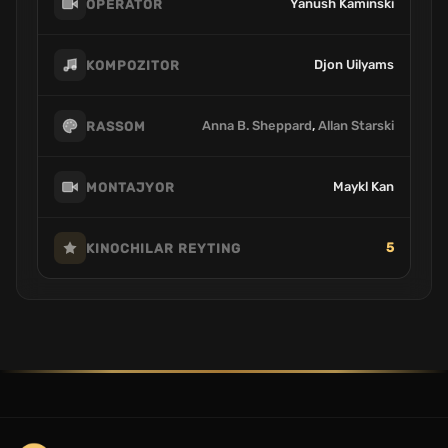
Yanush Kaminski
OPERATOR
Djon Uilyams
KOMPOZITOR
Anna B. Sheppard
,
Allan Starski
RASSOM
Maykl Kan
MONTAJYOR
5
KINOCHILAR REYTING