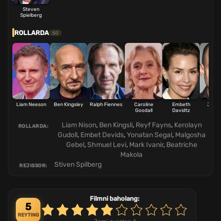
Steven
Spielberg
ROLLARDA
50
Liam Neeson
Ben Kingsley
Ralph Fiennes
Caroline
Embeth
Jona
Goodall
Davidtz
Saga
Liam Nison
,
Ben Kingsli
,
Reyf Fayns
,
Kerolayn
ROLLARDA:
Gudoll
,
Embet Devids
,
Yonatan Segal
,
Malgosha
Gebel
,
Shmuel Levi
,
Mark Ivanir
,
Beatriche
Makola
Stiven Spilberg
REJISSOR:
Filmni baholang:
5
REYTING