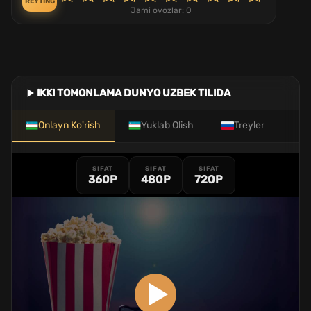
REYTING
Jami ovozlar:
0
IKKI TOMONLAMA DUNYO UZBEK TILIDA
Onlayn Ko'rish
Yuklab Olish
Treyler
SIFAT
SIFAT
SIFAT
360P
480P
720P