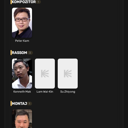
KOMPOZITOR
1
Peter Kam
RASSOM
3
Kenneth Mak
Lam Wai-Kin
Su Zhiyong
MONTAJ
1