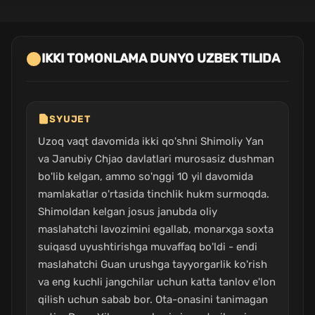
IKKI TOMONLAMA DUNYO UZBEK TILIDA
SYUJET
Uzoq vaqt davomida ikki qo'shni Shimoliy Yan
va Janubiy Chjao davlatlari murosasiz dushman
bo'lib kelgan, ammo so'nggi 10 yil davomida
mamlakatlar o'rtasida tinchlik hukm surmoqda.
Shimoldan kelgan josus janubda oliy
maslahatchi lavozimini egallab, monarxga soxta
suiqasd uyushtirishga muvaffaq bo'ldi - endi
maslahatchi Guan urushga tayyorgarlik ko'rish
va eng kuchli jangchilar uchun katta tanlov e'lon
qilish uchun sabab bor. Ota-onasini tanimagan