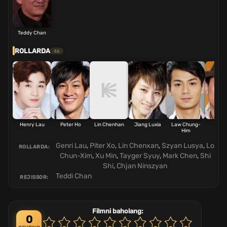
Teddy Chan
ROLLARDA
46
Henry Lau
Peter Ho
Lin Chenhan
Jiang Luxia
Law Chung-
Hu M
Him
Genri Lau
,
Piter Xo
,
Lin Chenxan
,
Szyan Lusya
,
Lo
ROLLARDA:
Chun-Xim
,
Xu Min
,
Tayger Syuy
,
Mark Chen
,
Shi
Shi
,
Chjan Ninszyan
Teddi Chan
REJISSOR:
Filmni baholang:
0