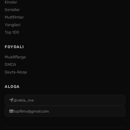
Kinolar
Seriallar
Multfilmlar
Yangilari
Top 100
FOYDALI
Mualliflarga
DMCA
Qayta Aloqa
ALOQA
@rekla_me
topfilmx@gmail.com