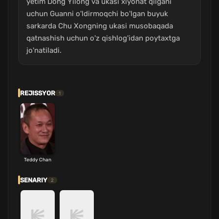
yetim Dong Yilong va ukasi xiyonat qilgani
uchun Guanni o'ldirmoqchi bo'lgan buyuk
sarkarda Chu Xongning ukasi musobaqada
qatnashish uchun o'z qishlog'idan poytaxtga
jo'natiladi.
REJISSYOR
1
Teddy Chan
SENARIY
2