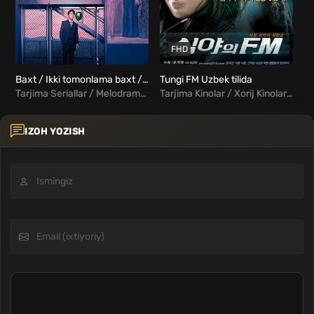
FHD
Baxt / Ikki tomonlama baxt / Ittifoq Barcha qismlar Uzbek Tilida
Tungi FM Uzbek tilida
Tarjima Seriallar / Melodrama / Xorij Seriallar Uzbek Tilida
Tarjima Kinolar / Xorij Kinolar Uzbek Tilida / Jangari / Kriminal / Triller
IZOH YOZISH