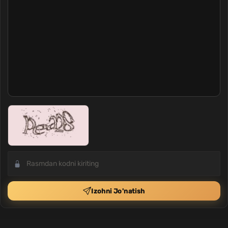
Izohni Jo'natish