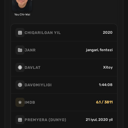
Yau Chi-Wai
2020
CHIQARILGAN YIL
jangari, fentezi
JANR
Xitoy
DAVLAT
1:44:08
DAVOMIYLIGI
6.1 / 3811
IMDB
21 iyul, 2020 yil
PREMYERA (DUNYO)