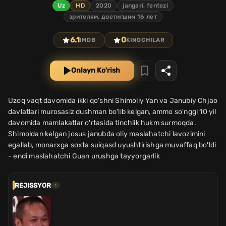
Uz
HD
2020
jangari, fentezi
зрителям, достигшим 16 лет
6.1
0
IMDB
KINOCHILAR
Onlayn Ko'rish
Uzoq vaqt davomida ikki qo'shni Shimoliy Yan va Janubiy Chjao
davlatlari murosasiz dushman bo'lib kelgan, ammo so'nggi 10 yil
davomida mamlakatlar o'rtasida tinchlik hukm surmoqda.
Shimoldan kelgan josus janubda oliy maslahatchi lavozimini
egallab, monarxga soxta suiqasd uyushtirishga muvaffaq bo'ldi
- endi maslahatchi Guan urushga tayyorgarlik
REJISSYOR
1