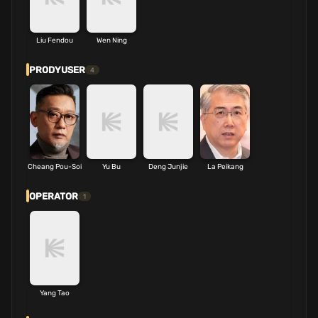
Liu Fendou
Wen Ning
PRODYUSER
4
Cheang Pou-Soi
Yu Bu
Deng Junjie
La Peikang
OPERATOR
1
Yang Tao