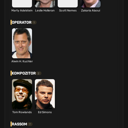
Marty Adelstein
Leslie Holleran
Scott Nemes
Zakaria Alaoui
OPERATOR
1
Alwin H. Kuchler
KOMPOZITOR
2
Tom Rowlands
Ed Simons
RASSOM
7