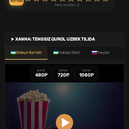
REYTING
Jami ovozlar:
0
XANNA: TENGSIZ QUROL UZBEK TILIDA
Onlayn Ko'rish
Yuklab Olish
Treyler
SIFAT
SIFAT
SIFAT
480P
720P
1080P