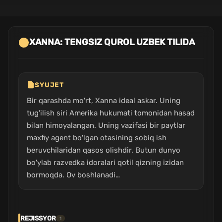
XANNA: TENGSIZ QUROL UZBEK TILIDA
SYUJET
Bir qarashda mo'rt, Xanna ideal askar. Uning
tug'ilish siri Amerika hukumati tomonidan hasad
bilan himoyalangan. Uning vazifasi bir paytlar
maxfiy agent bo'lgan otasining sobiq ish
beruvchilaridan qasos olishdir. Butun dunyo
bo'ylab razvedka idoralari qotil qizning izidan
bormoqda. Ov boshlanadi…
REJISSYOR
1