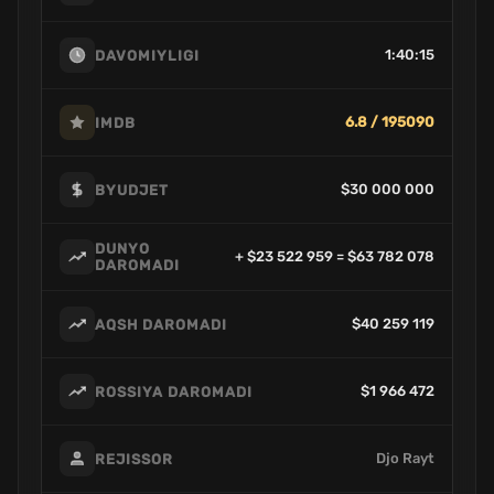
1:40:15
DAVOMIYLIGI
6.8 / 195090
IMDB
$30 000 000
BYUDJET
DUNYO
+ $23 522 959 = $63 782 078
DAROMADI
$40 259 119
AQSH DAROMADI
$1 966 472
ROSSIYA DAROMADI
Djo Rayt
REJISSOR