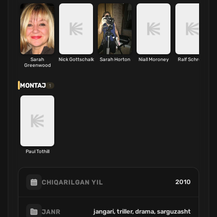
Sarah
Nick Gottschalk
Sarah Horton
Niall Moroney
Ralf Schreck
Greenwood
MONTAJ
1
Paul Tothill
2010
CHIQARILGAN YIL
jangari, triller, drama, sarguzasht
JANR