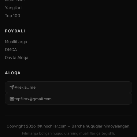
Yangilari
Top 100
FOYDALI
Mualliflarga
DMCA
Qayta Aloqa
ALOQA
@rekla_me
topfilmx@gmail.com
Copyright
2026 ©Kinochilar.com — Barcha huquqlar himoyalangan.
Filmlarga bo'lgan huquq ularning mualliflariga tegishli.