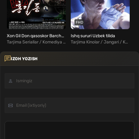
FHD
Xon Gil Don qasoskor Barcha qismlar Uzbek tilida
Ishq sururi Uzbek tilida
Tarjima Seriallar / Komediya / Melodrama / Sarguzasht / Xorij Seriallar Uzbek Tilida
Tarjima Kinolar / Jangari / Komediya / Melodrama / Xorij Kinolar Uzbek Tilida
IZOH YOZISH