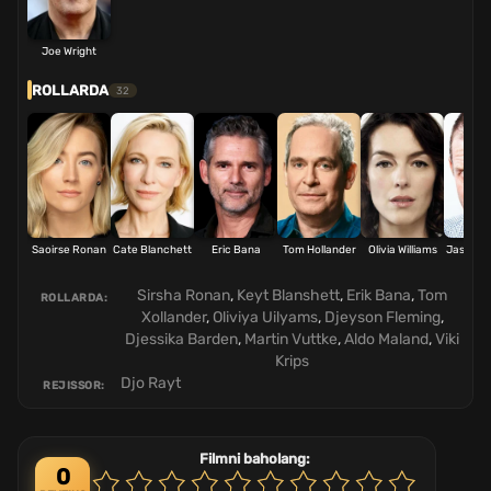
Joe Wright
ROLLARDA
32
Saoirse Ronan
Cate Blanchett
Eric Bana
Tom Hollander
Olivia Williams
Jason F
Sirsha Ronan
,
Keyt Blanshett
,
Erik Bana
,
Tom
ROLLARDA:
Xollander
,
Oliviya Uilyams
,
Djeyson Fleming
,
Djessika Barden
,
Martin Vuttke
,
Aldo Maland
,
Viki
Krips
Djo Rayt
REJISSOR:
Filmni baholang:
0