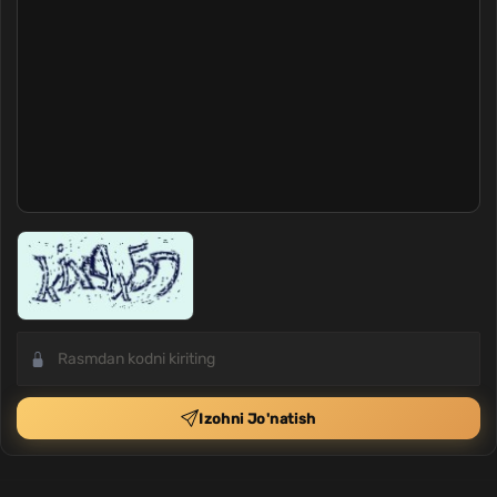
Izohni Jo'natish