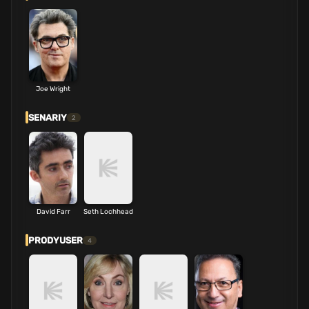
Joe Wright
SENARIY
2
David Farr
Seth Lochhead
PRODYUSER
4