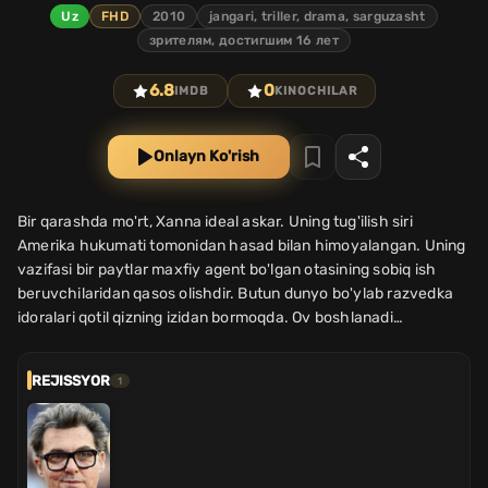
Uz
FHD
2010
jangari, triller, drama, sarguzasht
зрителям, достигшим 16 лет
6.8
0
IMDB
KINOCHILAR
Onlayn Ko'rish
Bir qarashda mo'rt, Xanna ideal askar. Uning tug'ilish siri
Amerika hukumati tomonidan hasad bilan himoyalangan. Uning
vazifasi bir paytlar maxfiy agent bo'lgan otasining sobiq ish
beruvchilaridan qasos olishdir. Butun dunyo bo'ylab razvedka
idoralari qotil qizning izidan bormoqda. Ov boshlanadi…
REJISSYOR
1