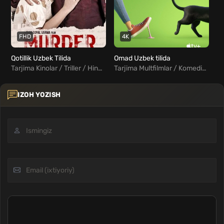
FHD
4K
Qotillik Uzbek Tilida
Omad Uzbek tilida
Pi
Tarjima Kinolar / Triller / Hind Kinolar Uzbek Tilida
Tarjima Multfilmlar / Komediya / Sarguzasht / Oilaviy / Fentezi / Xorij Multfilmlar Uzbek Tilida
IZOH YOZISH