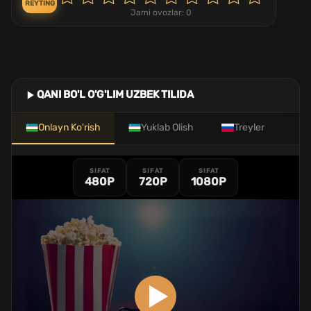
REYTING
Jami ovozlar:
0
QANI BO'L O'G'LIM UZBEK TILIDA
Onlayn Ko'rish
Yuklab Olish
Treyler
SIFAT
SIFAT
SIFAT
480P
720P
1080P