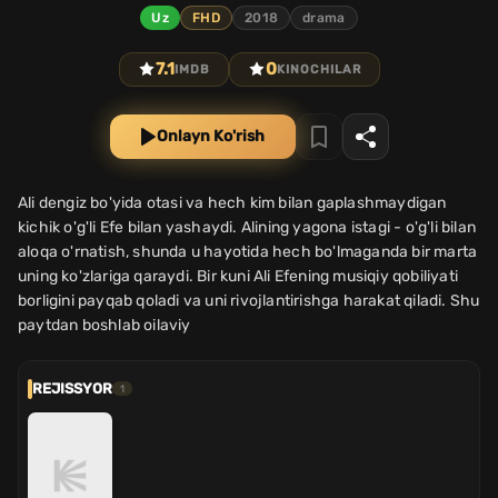
Uz
FHD
2018
drama
7.1
0
IMDB
KINOCHILAR
Onlayn Ko'rish
Ali dengiz bo'yida otasi va hech kim bilan gaplashmaydigan
kichik o'g'li Efe bilan yashaydi. Alining yagona istagi - o'g'li bilan
aloqa o'rnatish, shunda u hayotida hech bo'lmaganda bir marta
uning ko'zlariga qaraydi. Bir kuni Ali Efening musiqiy qobiliyati
borligini payqab qoladi va uni rivojlantirishga harakat qiladi. Shu
paytdan boshlab oilaviy
REJISSYOR
1