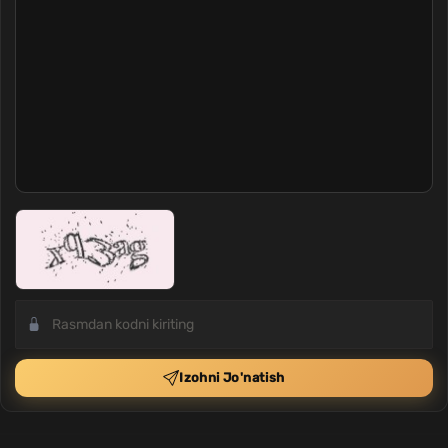
Izohni Jo'natish