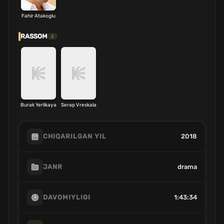
Fahir Atakoglu
RASSOM
2
Burak Yerlikaya
Serap Vreskala
2018
CHIQARILGAN YIL
drama
JANR
1:43:34
DAVOMIYLIGI