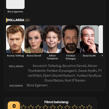
Bora Egemen
ROLLARDA
25
Kıvanç Tatlıtuğ
Büsra Develi
Alihan
Feridun
Sezai Aydin
Yücel 
Türkdemir
Düzagaç
Kыvanch Tatlыtug
,
Byushra Develi
,
Alixan
ROLLARDA:
Tyurkdemir
,
Feridun Dyuzagach
,
Sezai Aydin
,
Y?
cel Erten
,
Djem Zeynel Kыlыch
,
Yыldыz Kyultyur
,
Durul Bazan
,
Nuri G?kasan
Bora Egemen
REJISSOR:
Filmni baholang:
0