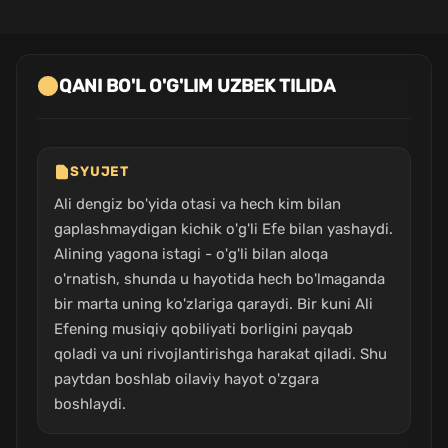
QANI BO'L O'G'LIM UZBEK TILIDA
SYUJET
Ali dengiz bo'yida otasi va hech kim bilan
gaplashmaydigan kichik o'g'li Efe bilan yashaydi.
Alining yagona istagi - o'g'li bilan aloqa
o'rnatish, shunda u hayotida hech bo'lmaganda
bir marta uning ko'zlariga qaraydi. Bir kuni Ali
Efening musiqiy qobiliyati borligini payqab
qoladi va uni rivojlantirishga harakat qiladi. Shu
paytdan boshlab oilaviy hayot o'zgara
boshlaydi.