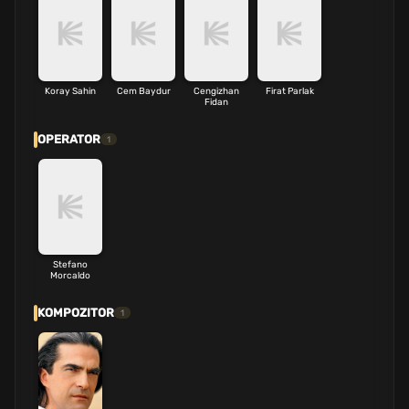
Koray Sahin
Cem Baydur
Cengizhan
Firat Parlak
Fidan
OPERATOR
1
Stefano
Morcaldo
KOMPOZITOR
1