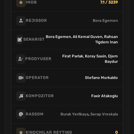
7.1 / 3239
IMDB
Bora Egemen
REJISSOR
Bora Egemen, Ali Kemal Guven, Rahsan
SENARIST
?igdem Inan
Firat Parlak, Koray Saxin, Djem
PRODYUSER
Baydur
Stefano Morkaldo
OPERATOR
Faxir Atakoglu
KOMPOZITOR
Burak Yerlikaya
,
Serap Vreskala
RASSOM
0
KINOCHILAR REYTING