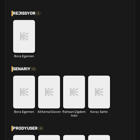
REJISSYOR
1
Bora Egemen
SENARIY
4
Bora Egemen
Ali Kemal Güven
Rahsan Çigdem
Koray Sahin
Inan
PRODYUSER
4