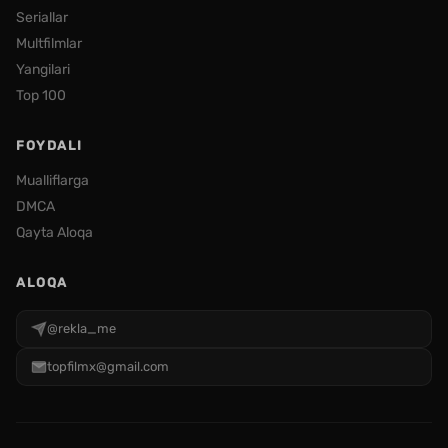
Seriallar
Multfilmlar
Yangilari
Top 100
FOYDALI
Mualliflarga
DMCA
Qayta Aloqa
ALOQA
@rekla_me
topfilmx@gmail.com