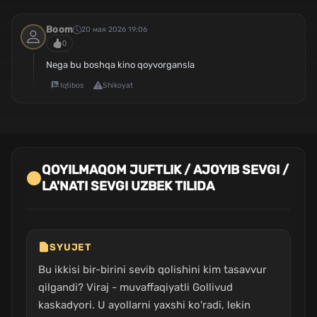
Boom
20 мая 2026 19:06
0
Nega bu boshqa kino qoyvorgansla
Iqtibos
Shikoyat
QOYILMAQOM JUFTLIK / AJOYIB SEVGI /
LA'NATI SEVGI UZBEK TILIDA
SYUJET
Bu ikkisi bir-birini sevib qolishini kim tasavvur
qilgandi? Viraj - muvaffaqiyatli Gollivud
kaskadyori. U ayollarni yaxshi ko'radi, lekin