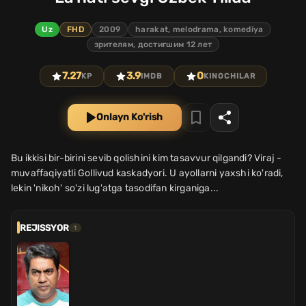
Uz
FHD
2009
harakat, melodrama, komediya
зрителям, достигшим 12 лет
7.27
3.9
0
KP
IMDB
KINOCHILAR
Onlayn Ko'rish
Bu ikkisi bir-birini sevib qolishini kim tasavvur qilgandi? Viraj -
muvaffaqiyatli Gollivud kaskadyori. U ayollarni yaxshi ko'radi,
lekin 'nikoh' so'zi lug'atga tasodifan kirganiga...
REJISSYOR
1