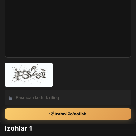
Izohni Jo'natish
Izohlar 1