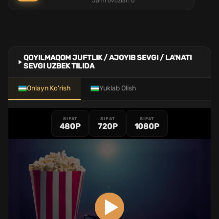
Jami ovozlar:
0
QOYILMAQOM JUFTLIK / AJOYIB SEVGI / LA'NATI
SEVGI UZBEK TILIDA
Onlayn Ko'rish
Yuklab Olish
SIFAT
SIFAT
SIFAT
480P
720P
1080P