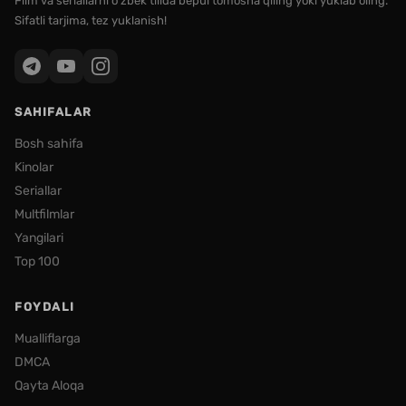
Film va seriallarni o'zbek tilida bepul tomosha qiling yoki yuklab oling.
Sifatli tarjima, tez yuklanish!
SAHIFALAR
Bosh sahifa
Kinolar
Seriallar
Multfilmlar
Yangilari
Top 100
FOYDALI
Mualliflarga
DMCA
Qayta Aloqa