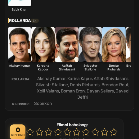
Sabir Khan
ROLLARDA
34
Akshay Kumar
Kareena
Aaftab
Sylvester
Denise
Brandon
Kapoor
Shivdasani
Stallone
Richards
Akshay Kumar
,
Karina Kapur
,
Aftab Shivdasani
,
ROLLARDA:
Silvestr Stallone
,
Denis Richards
,
Brendon Rout
,
Xolli Valans
,
Boman Eron
,
Dayan Sellers
,
Javed
Jeffri
Sobirxon
REJISSOR:
Filmni baholang:
0
REYTING