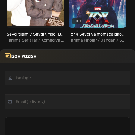
FHD
Sevgi tilsimi / Sevgi timsoli Barcha qismlar Uzbek Tilida
Tor 4 Sevgi va momaqaldiroq Uzbek tilida
Tarjima Seriallar / Komediya / Melodrama / Xorij Seriallar Uzbek Tilida
Tarjima Kinolar / Jangari / Sarguzasht / Fentezi / Xorij Kinolar Uzbek Tilida
IZOH YOZISH