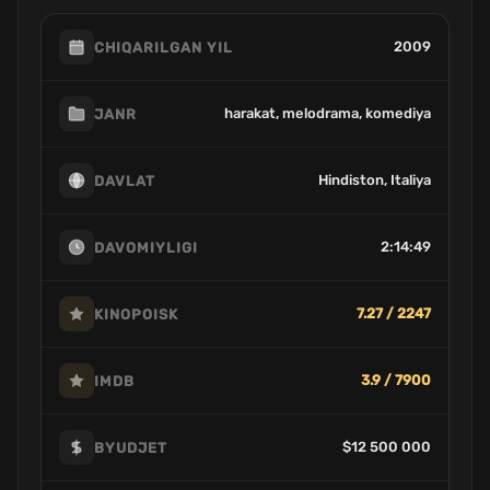
2009
CHIQARILGAN YIL
harakat, melodrama, komediya
JANR
Hindiston, Italiya
DAVLAT
2:14:49
DAVOMIYLIGI
7.27 / 2247
KINOPOISK
3.9 / 7900
IMDB
$12 500 000
BYUDJET