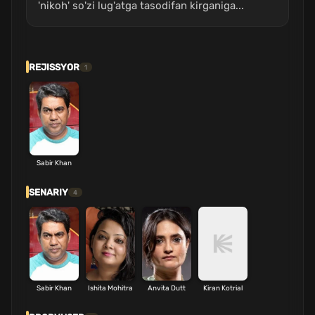
'nikoh' so'zi lug'atga tasodifan kirganiga...
REJISSYOR
1
Sabir Khan
SENARIY
4
Sabir Khan
Ishita Mohitra
Anvita Dutt
Kiran Kotrial