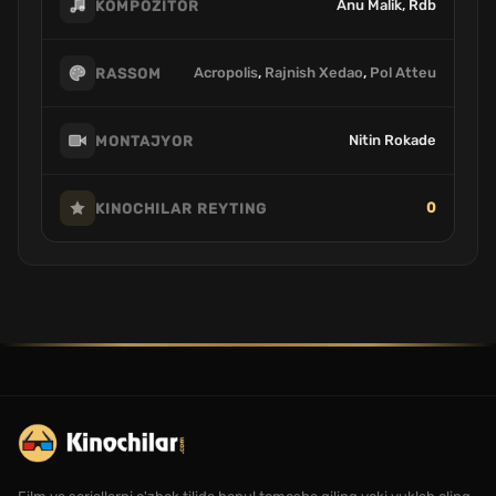
Anu Malik, Rdb
KOMPOZITOR
Acropolis
,
Rajnish Xedao
,
Pol Atteu
RASSOM
Nitin Rokade
MONTAJYOR
0
KINOCHILAR REYTING