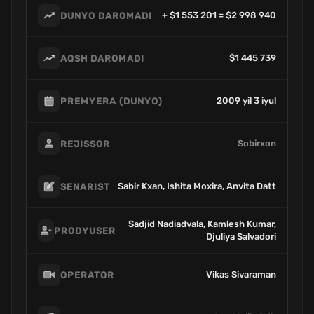
+ $1 553 201 = $2 998 940
DUNYO DAROMADI
$1 445 739
AQSH DAROMADI
2009 yil 3 iyul
PREMYERA (DUNYO)
Sobirxon
REJISSOR
Sabir Kxan, Ishita Moxira, Anvita Datt
SENARIST
Sadjid Nadiadvala, Kamlesh Kumar,
PRODYUSER
Djuliya Salvadori
Vikas Sivaraman
OPERATOR