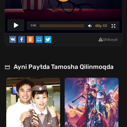
Shikoyat
Ayni Paytda Tamosha Qilinmoqda