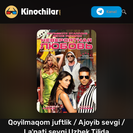
Kanal
Izlash
Qoyilmaqom juftlik / Ajoyib sevgi /
La'nati sevgi Uzbek Tilida