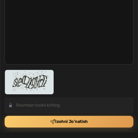
Izohni Jo'natish