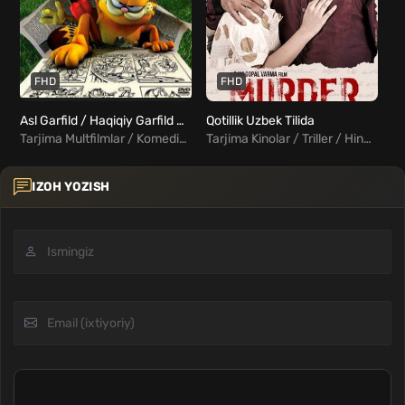
FHD
FHD
Asl Garfild / Haqiqiy Garfild Uzbek Tilida
Qotillik Uzbek Tilida
Tarjima Multfilmlar / Komediya / Sarguzasht / Oilaviy / Fentezi / Xorij Multfilmlar Uzbek Tilida
Tarjima Kinolar / Triller / Hind Kinolar Uzbek Tilida
IZOH YOZISH