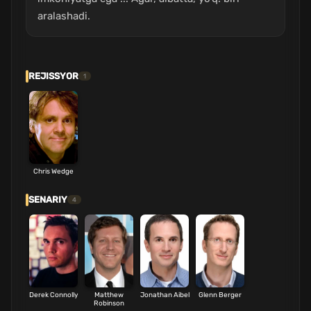
aralashadi.
REJISSYOR
1
Chris Wedge
SENARIY
4
Derek Connolly
Matthew
Jonathan Aibel
Glenn Berger
Robinson