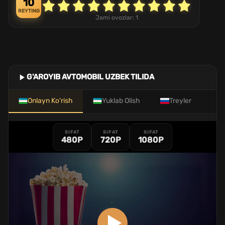
10
REYTING
Jami ovozlar:
1
G'AROYIB AVTOMOBIL UZBEK TILIDA
Onlayn Ko'rish
Yuklab Olish
Treyler
SIFAT
SIFAT
SIFAT
480P
720P
1080P