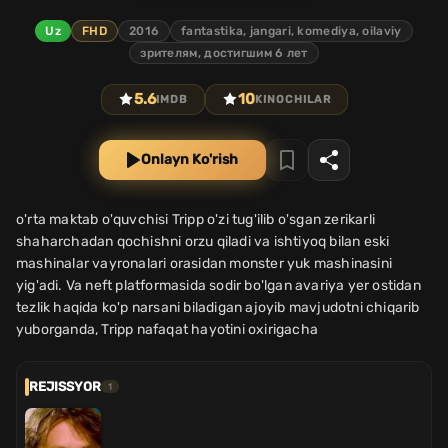
Uz
FHD
2016
fantastika, jangari, komediya, oilaviy
зрителям, достигшим 6 лет
5.6
10
IMDB
KINOCHILAR
Onlayn Ko'rish
o'rta maktab o'quvchisi Tripp o'zi tug'ilib o'sgan zerikarli
shaharchadan qochishni orzu qiladi va ishtiyoq bilan eski
mashinalar vayronalari orasidan monster yuk mashinasini
yig'adi. Va neft platformasida sodir bo'lgan avariya yer ostidan
tezlik haqida ko'p narsani biladigan ajoyib mavjudotni chiqarib
yuborganda, Tripp nafaqat hayotini oxirigacha
REJISSYOR
1