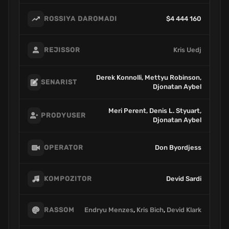
$4 444 160
ROSSIYA DAROMADI
Kris Uedj
REJISSOR
Derek Konnolli, Mettyu Robinson,
SENARIST
Djonatan Aybel
Meri Perent, Denis L. Styuart,
PRODYUSER
Djonatan Aybel
Don Byordjess
OPERATOR
Devid Sardi
KOMPOZITOR
Endryu Menzes
,
Kris Bich
,
Devid Klark
RASSOM