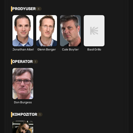
PRODYUSER
4
Jonathan Aibel
Glenn Berger
Cale Boyter
Basil Grillo
OPERATOR
1
Don Burgess
KOMPOZITOR
1