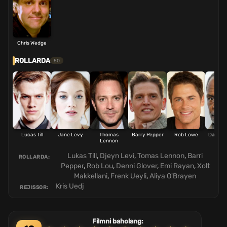
Chris Wedge
ROLLARDA
50
Lucas Till
Jane Levy
Thomas
Barry Pepper
Rob Lowe
Danny 
Lennon
Lukas Till
,
Djeyn Levi
,
Tomas Lennon
,
Barri
ROLLARDA:
Pepper
,
Rob Lou
,
Denni Glover
,
Emi Rayan
,
Xolt
Makkellani
,
Frenk Ueyli
,
Aliya O'Brayen
Kris Uedj
REJISSOR:
Filmni baholang: