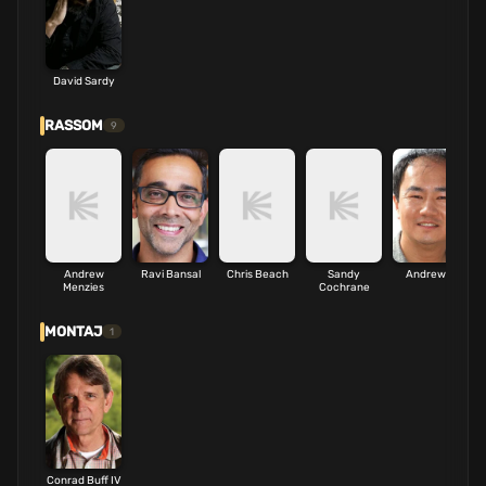
David Sardy
RASSOM
9
Andrew
Ravi Bansal
Chris Beach
Sandy
Andrew Li
Menzies
Cochrane
MONTAJ
1
Conrad Buff IV