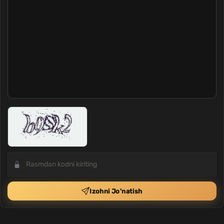
Izohni Jo'natish