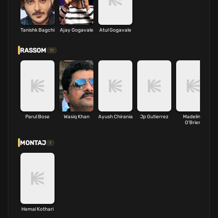
Tanishk Bagchi
Ajay Gogavale
Atul Gogavale
RASSOM
11
Parul Bose
Wasiq Khan
Ayush Chirania
Jp Gutierrez
Madeline
O'Brien
MONTAJ
1
Hemal Kothari