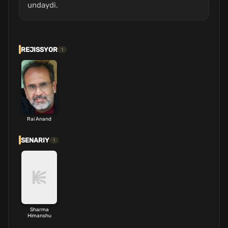
undaydi.
REJISSYOR
1
Rai Anand
SENARIY
1
Sharma
Himanshu