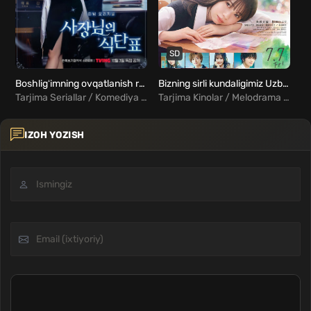
SD
Boshligʻimning ovqatlanish rejasi Barcha qismlar Uzbek Tilida
Bizning sirli kundaligimiz Uzbek Tilida
Tarjima Seriallar / Komediya / Romantika / Fantastika / Xorij Seriallar Uzbek Tilida
Tarjima Kinolar / Melodrama / Xorij Kinolar Uzbek Tilida
IZOH YOZISH