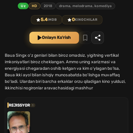
Uz
HD
2018
drama, melodrama, komediya
5.4
0
IMDB
KINOCHILAR
Onlayn Ko'rish
Baua Singx o'z genlari bilan biroz omadsiz, yigitning vertikal
imkoniyatlari biroz cheklangan. Ammo uning xarizmasi va
energiyasi chegaradan oshib ketgan va kim o'ylagan bo'lsa,
Baua ikki ayol bilan ishqiy munosabatda bo'lishga muvaffaq
bo'ladi. Ulardan biri barcha erkaklar orzu qiladigan kino yulduzi,
ikkinchisi nogironlar aravachasidagi mashhur
REJISSYOR
1