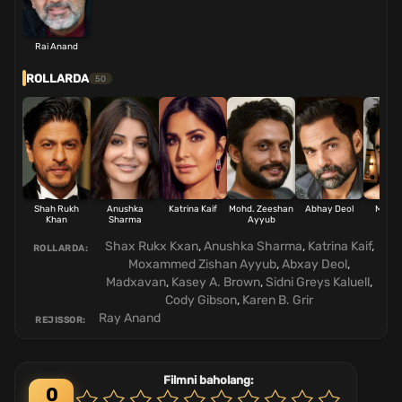
Rai Anand
ROLLARDA
50
Shah Rukh
Anushka
Katrina Kaif
Mohd. Zeeshan
Abhay Deol
Madh
Khan
Sharma
Ayyub
Shax Rukx Kxan
,
Anushka Sharma
,
Katrina Kaif
,
ROLLARDA:
Moxammed Zishan Ayyub
,
Abxay Deol
,
Madxavan
,
Kasey A. Brown
,
Sidni Greys Kaluell
,
Cody Gibson
,
Karen B. Grir
Ray Anand
REJISSOR:
Filmni baholang:
0