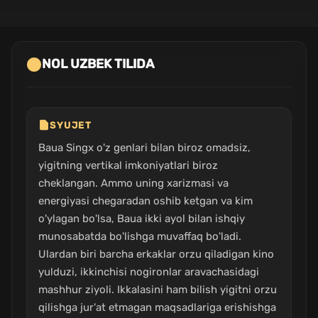
NOL UZBEK TILIDA
SYUJET
Baua Singx o'z genlari bilan biroz omadsiz,
yigitning vertikal imkoniyatlari biroz
cheklangan. Ammo uning xarizmasi va
energiyasi chegaradan oshib ketgan va kim
o'ylagan bo'lsa, Baua ikki ayol bilan ishqiy
munosabatda bo'lishga muvaffaq bo'ladi.
Ulardan biri barcha erkaklar orzu qiladigan kino
yulduzi, ikkinchisi nogironlar aravachasidagi
mashhur ziyoli. Ikkalasini ham bilish yigitni orzu
qilishga jur'at etmagan maqsadlariga erishishga