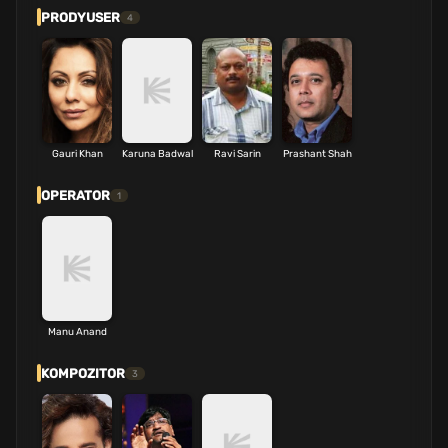
PRODYUSER
4
Gauri Khan
Karuna Badwal
Ravi Sarin
Prashant Shah
OPERATOR
1
Manu Anand
KOMPOZITOR
3