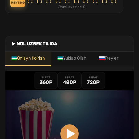
REYTING
Jami ovozlar:
0
NOL UZBEK TILIDA
Onlayn Ko'rish
Yuklab Olish
Treyler
SIFAT
SIFAT
SIFAT
360P
480P
720P