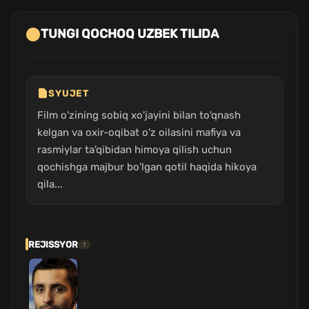
TUNGI QOCHOQ UZBEK TILIDA
SYUJET
Film o'zining sobiq xo'jayini bilan to'qnash
kelgan va oxir-oqibat o'z oilasini mafiya va
rasmiylar ta'qibidan himoya qilish uchun
qochishga majbur bo'lgan qotil haqida hikoya
qila...
REJISSYOR
1