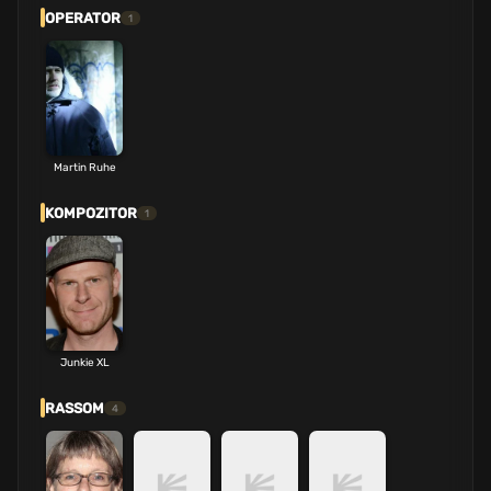
OPERATOR
1
Martin Ruhe
KOMPOZITOR
1
Junkie XL
RASSOM
4