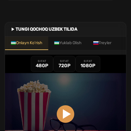
TUNGI QOCHOQ UZBEK TILIDA
Onlayn Ko'rish
Yuklab Olish
Treyler
SIFAT
SIFAT
SIFAT
480P
720P
1080P