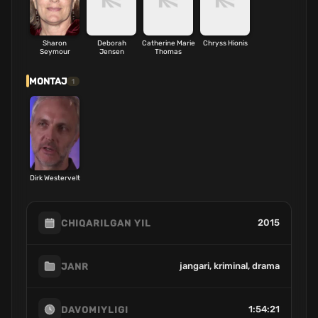
Sharon
Deborah
Catherine Marie
Chryss Hionis
Seymour
Jensen
Thomas
MONTAJ
1
Dirk Westervelt
2015
CHIQARILGAN YIL
jangari, kriminal, drama
JANR
1:54:21
DAVOMIYLIGI