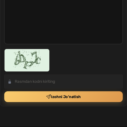
Izohni Jo'natish