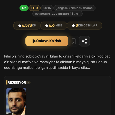
Uz
FHD
2015
jangari, kriminal, drama
зрителям, достигшим 18 лет
6.573
6.6
0
KP
IMDB
KINOCHILAR
Onlayn Ko'rish
Film o'zining sobiq xo'jayini bilan to'qnash kelgan va oxir-oqibat
o'z oilasini mafiya va rasmiylar ta'qibidan himoya qilish uchun
qochishga majbur bo'lgan qotil haqida hikoya qila...
REJISSYOR
1