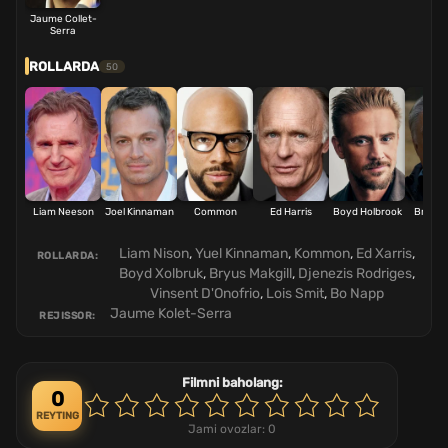
Jaume Collet-
Serra
ROLLARDA
50
Liam Neeson
Joel Kinnaman
Common
Ed Harris
Boyd Holbrook
Bruce M
Liam Nison
,
Yuel Kinnaman
,
Kommon
,
Ed Xarris
,
ROLLARDA:
Boyd Xolbruk
,
Bryus Makgill
,
Djenezis Rodriges
,
Vinsent D'Onofrio
,
Lois Smit
,
Bo Napp
Jaume Kolet-Serra
REJISSOR:
Filmni baholang:
0
REYTING
Jami ovozlar:
0