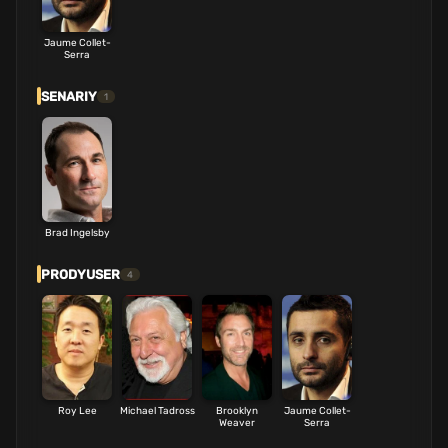
Jaume Collet-
Serra
SENARIY
1
Brad Ingelsby
PRODYUSER
4
Roy Lee
Michael Tadross
Brooklyn
Jaume Collet-
Weaver
Serra