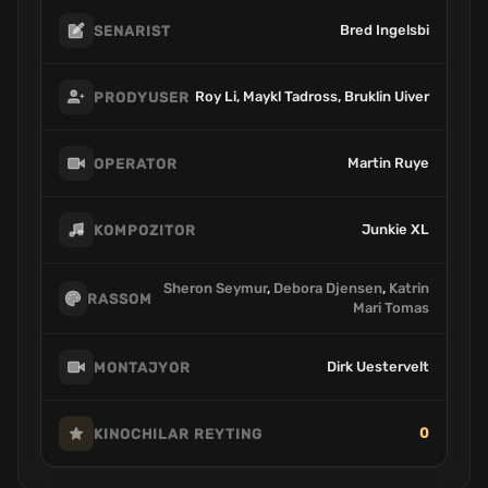
Bred Ingelsbi
SENARIST
Roy Li, Maykl Tadross, Bruklin Uiver
PRODYUSER
Martin Ruye
OPERATOR
Junkie XL
KOMPOZITOR
Sheron Seymur
,
Debora Djensen
,
Katrin
RASSOM
Mari Tomas
Dirk Uestervelt
MONTAJYOR
0
KINOCHILAR REYTING