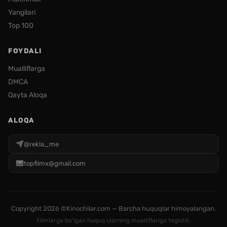
Yangilari
Top 100
FOYDALI
Mualliflarga
DMCA
Qayta Aloqa
ALOQA
@rekla_me
topfilmx@gmail.com
Copyright
2026 ©Kinochilar.com — Barcha huquqlar himoyalangan.
Filmlarga bo'lgan huquq ularning mualliflariga tegishli.