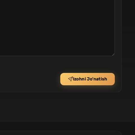
Izohni Jo'natish