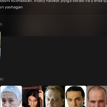
ilasini kutmasdan, Vitaliy halokat joyiga boradi va u erda q
hun yashagan
1
50