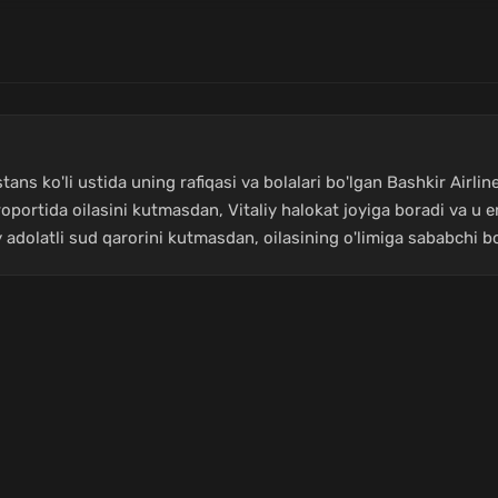
tans ko'li ustida uning rafiqasi va bolalari bo'lgan Bashkir Airl
oportida oilasini kutmasdan, Vitaliy halokat joyiga boradi va u e
adolatli sud qarorini kutmasdan, oilasining o'limiga sababchi bo