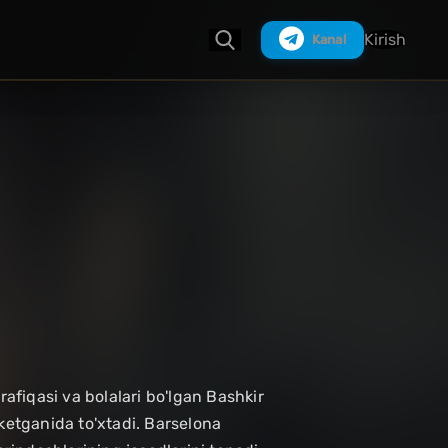
Kirish
Kanal
Izlash
rafiqasi va bolalari bo'lgan Bashkir
ketganida to'xtadi. Barselona