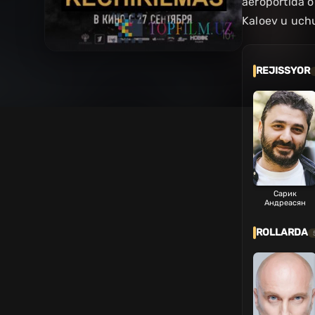
aeroportida o
Kaloev u uc
REJISSYOR
Сарик
Андреасян
ROLLARDA