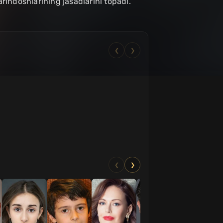
arindoshlarining jasadlarini topadi.
❮
❯
❮
❯