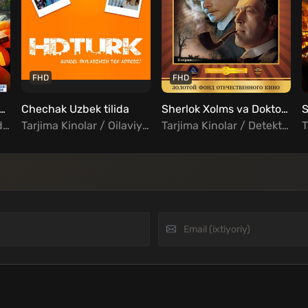
FHD
FHD
urashka Uzbek tilida
Chechak Uzbek tilida
Sherlok Xolms va Doktor Vatson 2: Qonli yozuv Uzbek Tilida
S
Tarjima Kinolar / Komediya / Oilaviy / Rus kinolar Uzbek Tilida
Tarjima Kinolar / Oilaviy / Turk Kinolar Uzbek Tilida
Tarjima Kinolar / Detektiv / Kriminal / Xorij Kinolar Uzbek Tilida