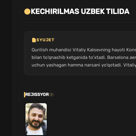
KECHIRILMAS UZBEK TILIDA
SYUJET
Qurilish muhandisi Vitaliy Kaloevning hayoti Kons
bilan to'qnashib ketganida to'xtadi. Barselona aer
uchun yashagan hamma narsani yo'qotadi. Vitaliy 
REJISSYOR
1