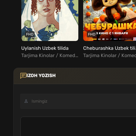
FHD
FHD
Uylanish Uzbek tilida
Cheb
Tarjima Kinolar / Komediya / Xorij Kinolar Uzbek Tilida
IZOH YOZISH