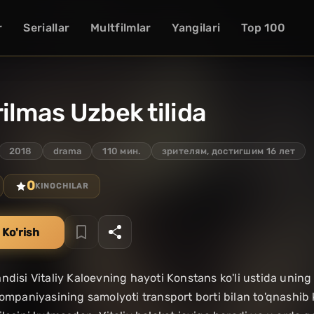
r
Seriallar
Multfilmlar
Yangilari
Top 100
ilmas Uzbek tilida
2018
drama
110 мин.
зрителям, достигшим 16 лет
0
KINOCHILAR
 Ko'rish
ndisi Vitaliy Kaloevning hayoti Konstans ko'li ustida uning 
kompaniyasining samolyoti transport borti bilan to'qnashib 