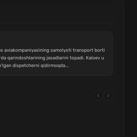
ines aviakompaniyasining samolyoti transport borti
rda qarindoshlarining jasadlarini topadi. Kaloev u
'lgan dispetcherni qidirmoqda...
❮
❯