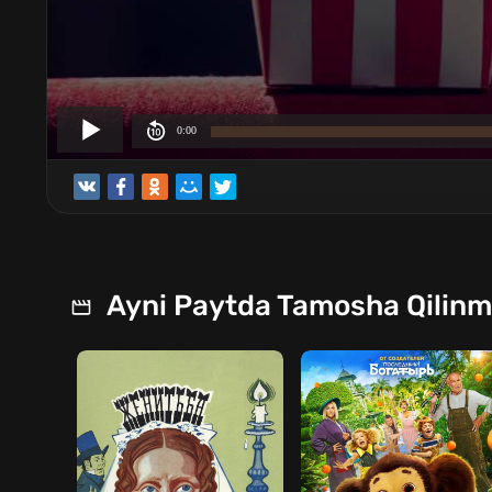
Ayni Paytda Tamosha Qilin