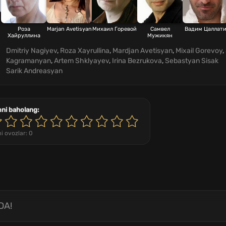
Роза
Marjan Avetisyan
Михаил Горевой
Самвел
Вадим Цаллат
Хайруллина
Мужикян
Dmitriy Nagiyev
,
Roza Xayrullina
,
Mardjan Avetisyan
,
Mixail Gorevoy
,
Kagramanyan
,
Artem Shklyayev
,
Irina Bezrukova
,
Sebastyan Sisak
Sarik Andreasyan
mni baholang:
i ovozlar:
0
DA!