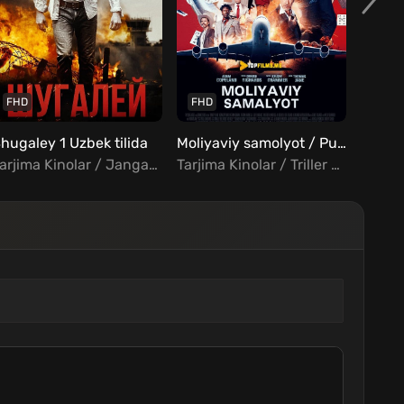
FHD
FHD
FHD
hugaley 1 Uzbek tilida
Moliyaviy samolyot / Pul samolyoti Uzbek Tilida
Tarjima Kinolar / Jangari / Sarguzasht / Rus kinolar Uzbek Tilida
Tarjima Kinolar / Triller / Xorij Kinolar Uzbek Tilida