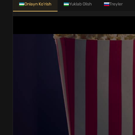
Onlayn Ko'rish
Yuklab Olish
Treyler