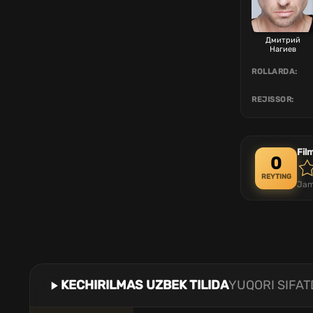
Дмитрий
Нагиев
ROLLARDA:
REJISSOR:
Fil
0
REYTING
Jam
KECHIRILMAS UZBEK TILIDA
YUQORI SIFAT