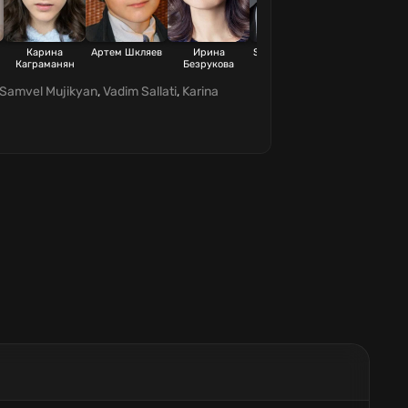
и
Карина
Артем Шкляев
Ирина
Sebastien Sisak
Андрюс
Каграманян
Безрукова
Паулавичюс
Samvel Mujikyan
,
Vadim Sallati
,
Karina