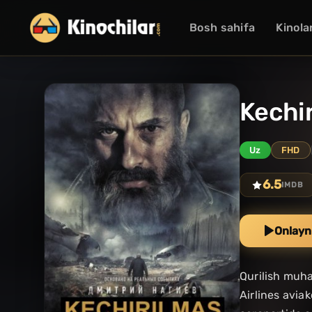
Bosh sahifa
Kinola
Kechir
Uz
FHD
6.5
IMDB
Onlayn
Qurilish muha
Airlines avia