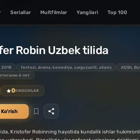
r
Seriallar
Multfilmlar
Yangilari
Top 100
fer Robin Uzbek tilida
2018
fentezi, drama, komediya, sarguzasht, oilaviy
AQSh, Bu
стигшим 6 лет
0
KINOCHILAR
 Ko'rish
da, Kristofer Robinning hayotida kundalik ishlar hukmronlik q