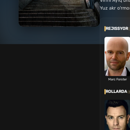
Vinni Ayiq bi
Yuz akr o'rmo
REJISSYOR
Marc Forster
ROLLARDA