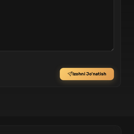
Izohni Jo'natish