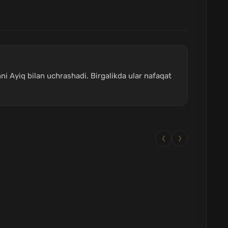
nni Ayiq bilan uchrashadi. Birgalikda ular nafaqat
❮
❯