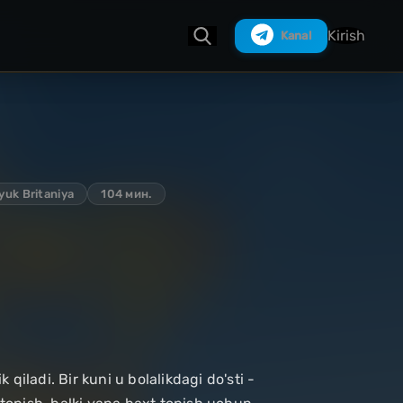
Kirish
Kanal
Izlash
yuk Britaniya
104 мин.
iladi. Bir kuni u bolalikdagi do'sti -