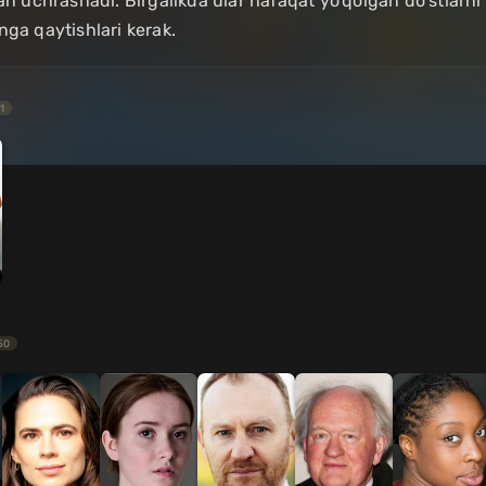
lan uchrashadi. Birgalikda ular nafaqat yo'qolgan do'stlarn
nga qaytishlari kerak.
1
50