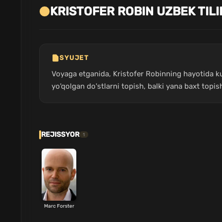
KRISTOFER ROBIN UZBEK TIL
SYUJET
Voyaga etganida, Kristofer Robinning hayotida kund
yo'qolgan do'stlarni topish, balki yana baxt topi
REJISSYOR
1
Marc Forster