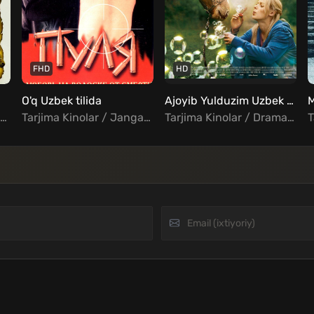
FHD
HD
O'q Uzbek tilida
Ajoyib Yulduzim Uzbek tilida
Tarjima Kinolar / Jangari / Melodrama / Sarguzasht / Oilaviy / Xorij Kinolar Uzbek Tilida
Tarjima Kinolar / Jangari / Hind Kinolar Uzbek Tilida
Tarjima Kinolar / Drama / Xorij Kinolar Uzbek Tilida