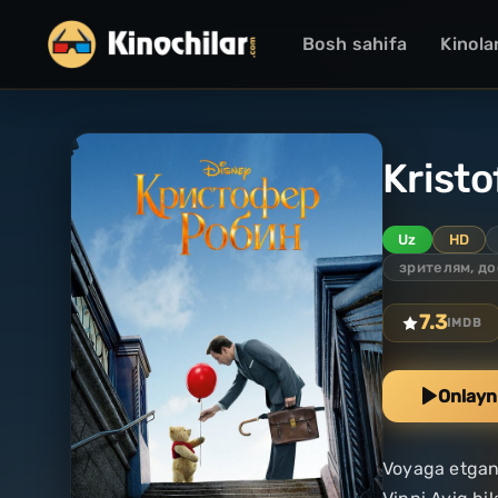
Bosh sahifa
Kinola
Kristo
Uz
HD
зрителям, до
7.3
IMDB
Onlayn
Voyaga etgani