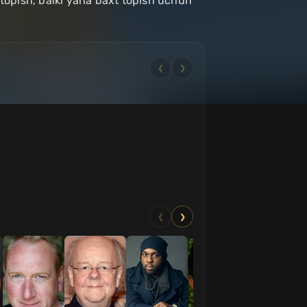
i topish, balki yana baxt topish uchun
❮
❯
❮
❯