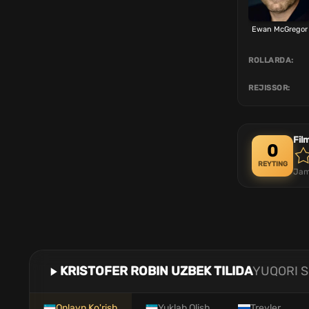
Ewan McGregor
ROLLARDA:
REJISSOR:
Fil
0
REYTING
Jam
KRISTOFER ROBIN UZBEK TILIDA
YUQORI S
Onlayn Ko'rish
Yuklab Olish
Treyler