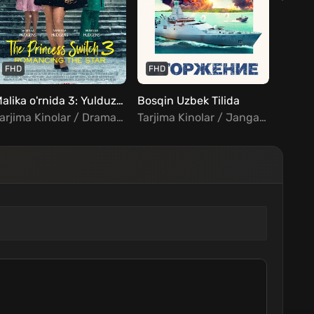
FHD
FHD
FHD
Malika o'rnida 3: Yulduzli romantika Uzbek Tilida
Bosqin Uzbek Tilida
Tarjima Kinolar / Drama / Komediya / Melodrama / Oilaviy / Xorij Kinolar Uzbek Tilida
Tarjima Kinolar / Jangari / Harbiy / Triller / Xorij Kinolar Uzbek Tilida