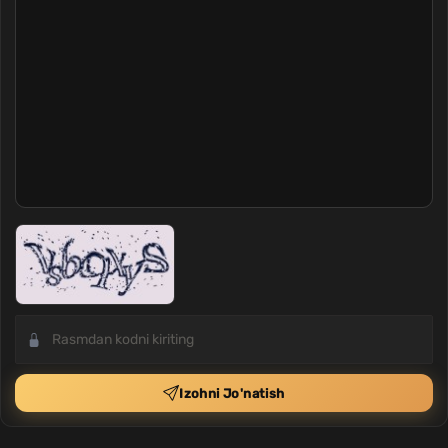
Izohni Jo'natish