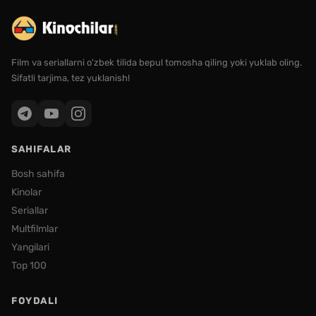
Film va seriallarni o'zbek tilida bepul tomosha qiling yoki yuklab oling.
Sifatli tarjima, tez yuklanish!
SAHIFALAR
Bosh sahifa
Kinolar
Seriallar
Multfilmlar
Yangilari
Top 100
FOYDALI