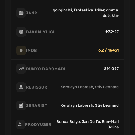
qo'rqinchli, fantastika, triller, drama,
JANR
detektiv
1:32:27
DAVOMIYLIGI
6.2 / 16431
IMDB
$14 097
DUNYO DAROMADI
Kerolayn Labresh
,
Stiv Leonard
REJISSOR
Kerolayn Labresh, Stiv Leonard
SENARIST
Benua Bolyo, Jan Du Tu, Enn-Mari
PRODYUSER
Jelina