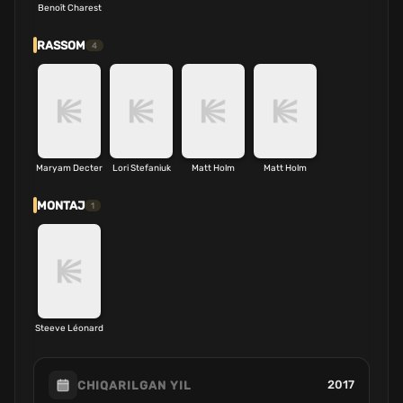
Benoît Charest
RASSOM
4
Maryam Decter
Lori Stefaniuk
Matt Holm
Matt Holm
MONTAJ
1
Steeve Léonard
2017
CHIQARILGAN YIL