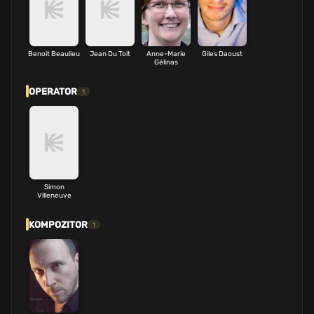
Benoit Beaulieu
Jean Du Toit
Anne-Marie
Giles Daoust
Gélinas
OPERATOR
1
Simon
Villeneuve
KOMPOZITOR
1