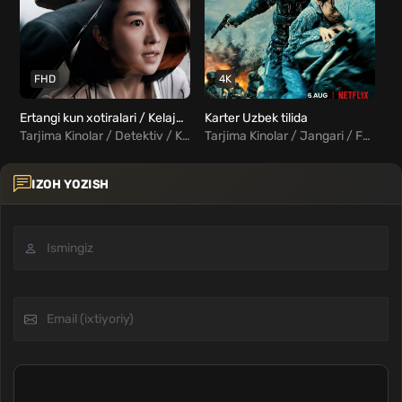
FHD
4K
Ertangi kun xotiralari / Kelajakdan xotiralar Uzbek tilida
Karter Uzbek tilida
Am
Tarjima Kinolar / Detektiv / Kriminal / Triller / Xorij Kinolar Uzbek Tilida
Tarjima Kinolar / Jangari / Fantastika / Xorij Kinolar Uzbek Tilida
IZOH YOZISH