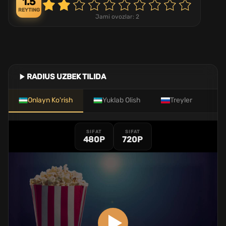
1.5
REYTING
Jami ovozlar:
2
RADIUS UZBEK TILIDA
Onlayn Ko'rish
Yuklab Olish
Treyler
SIFAT
SIFAT
480P
720P