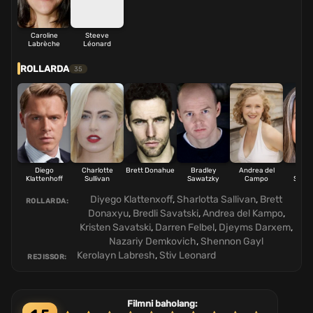
Caroline
Steeve
Labrèche
Léonard
ROLLARDA
35
Diego
Charlotte
Brett Donahue
Bradley
Andrea del
Kris
Klattenhoff
Sullivan
Sawatzky
Campo
Sawa
Diyego Klattenxoff
,
Sharlotta Sallivan
,
Brett
ROLLARDA:
Donaxyu
,
Bredli Savatski
,
Andrea del Kampo
,
Kristen Savatski
,
Darren Felbel
,
Djeyms Darxem
,
Nazariy Demkovich
,
Shennon Gayl
Kerolayn Labresh
,
Stiv Leonard
REJISSOR:
Filmni baholang: