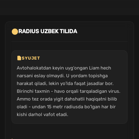
RADIUS UZBEK TILIDA
SYUJET
Avtohalokatdan keyin uyg'ongan Liam hech
narsani eslay olmaydi. U yordam topishga
harakat qiladi, lekin yo'lda faqat jasadlar bor.
Birinchi taxmin - havo orqali tarqaladigan virus.
Ammo tez orada yigit dahshatli haqiqatni bilib
oladi - undan 15 metr radiusda bo'lgan har bir
kishi darhol vafot etadi.