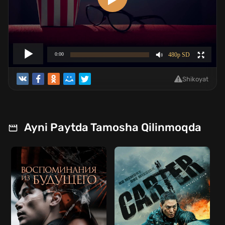
Shikoyat
Ayni Paytda Tamosha Qilinmoqda