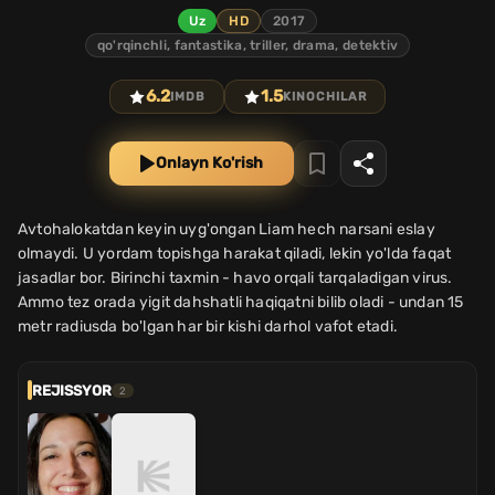
Uz
HD
2017
qo'rqinchli, fantastika, triller, drama, detektiv
6.2
1.5
IMDB
KINOCHILAR
Onlayn Ko'rish
Avtohalokatdan keyin uyg'ongan Liam hech narsani eslay
olmaydi. U yordam topishga harakat qiladi, lekin yo'lda faqat
jasadlar bor. Birinchi taxmin - havo orqali tarqaladigan virus.
Ammo tez orada yigit dahshatli haqiqatni bilib oladi - undan 15
metr radiusda bo'lgan har bir kishi darhol vafot etadi.
REJISSYOR
2