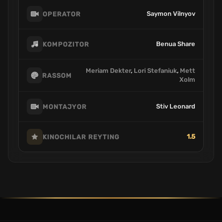
Saymon Vilnyov
OPERATOR
Benua Share
KOMPOZITOR
Meriam Dekter
,
Lori Stefaniuk
,
Mett
RASSOM
Xolm
Stiv Leonard
MONTAJYOR
1.5
KINOCHILAR REYTING