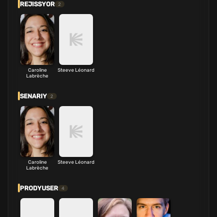
REJISSYOR
2
Caroline
Steeve Léonard
Labrèche
SENARIY
2
Caroline
Steeve Léonard
Labrèche
PRODYUSER
4