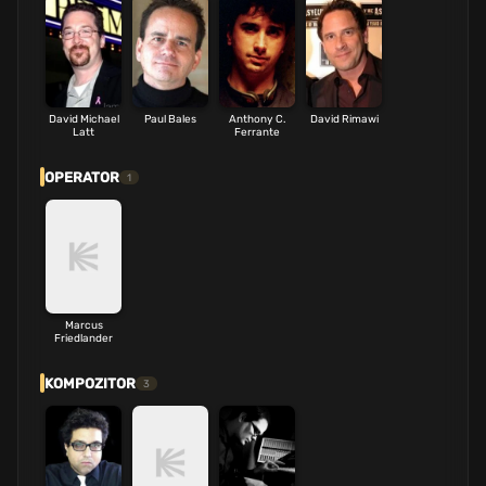
David Michael
Paul Bales
Anthony C.
David Rimawi
Latt
Ferrante
OPERATOR
1
Marcus
Friedlander
KOMPOZITOR
3