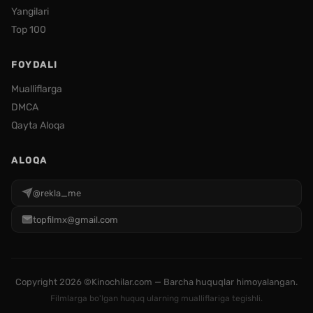
Yangilari
Top 100
FOYDALI
Mualliflarga
DMCA
Qayta Aloqa
ALOQA
@rekla_me
topfilmx@gmail.com
Copyright
2026 ©Kinochilar.com — Barcha huquqlar himoyalangan.
Filmlarga bo'lgan huquq ularning mualliflariga tegishli.