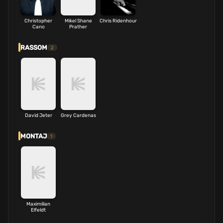
Christopher
Mikel Shane
Chris Ridenhour
Cano
Prather
RASSOM
2
David Jeter
Grey Cardenas
MONTAJ
1
Maximilian
Elfeldt