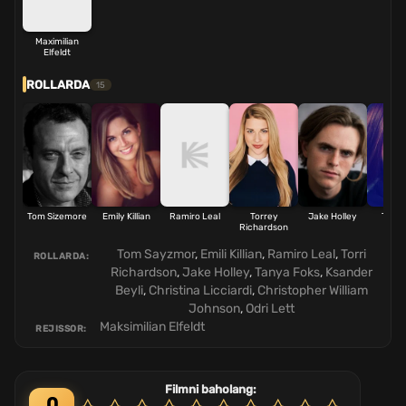
Maximilian
Elfeldt
ROLLARDA
15
Tom Sizemore
Emily Killian
Ramiro Leal
Torrey
Jake Holley
Tania
Richardson
Tom Sayzmor
,
Emili Killian
,
Ramiro Leal
,
Torri
ROLLARDA:
Richardson
,
Jake Holley
,
Tanya Foks
,
Ksander
Beyli
,
Christina Licciardi
,
Christopher William
Johnson
,
Odri Lett
Maksimilian Elfeldt
REJISSOR:
Filmni baholang:
0