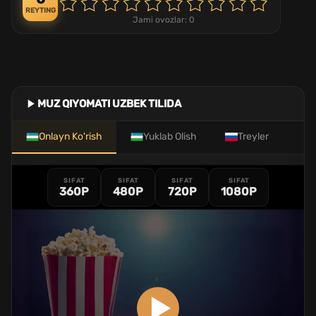
REYTING
Jami ovozlar:
0
MUZ QIYOMATI UZBEK TILIDA
Onlayn Ko'rish
Yuklab Olish
Treyler
SIFAT
SIFAT
SIFAT
SIFAT
360P
480P
720P
1080P