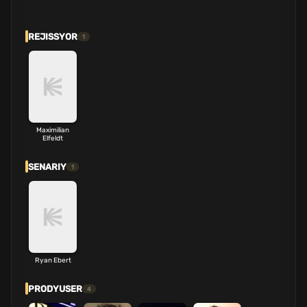
REJISSYOR
1
Maximilian
Elfeldt
SENARIY
1
Ryan Ebert
PRODYUSER
4