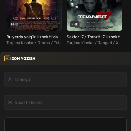
FHD
FHD
Bu yerda yolg'iz Uzbek tilida
Sektor 17 / Tranzit 17 Uzbek tilida
Ti
Tarjima Kinolar / Drama / Triller / Qo'rqinchli / Fantastika / Xorij Kinolar Uzbek Tilida
Tarjima Kinolar / Jangari / Xorij Kinolar Uzbek Tilida
IZOH YOZISH