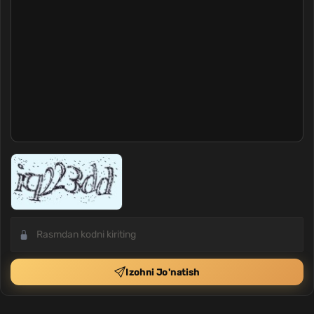
Izohni Jo'natish