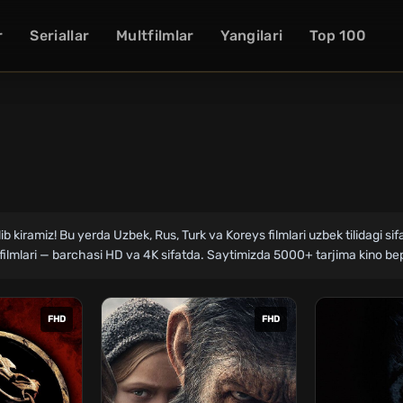
r
Seriallar
Multfilmlar
Yangilari
Top 100
olib kiramiz! Bu yerda Uzbek, Rus, Turk va Koreys filmlari uzbek tilidagi s
vik filmlari — barchasi HD va 4K sifatda. Saytimizda 5000+ tarjima kino be
FHD
FHD