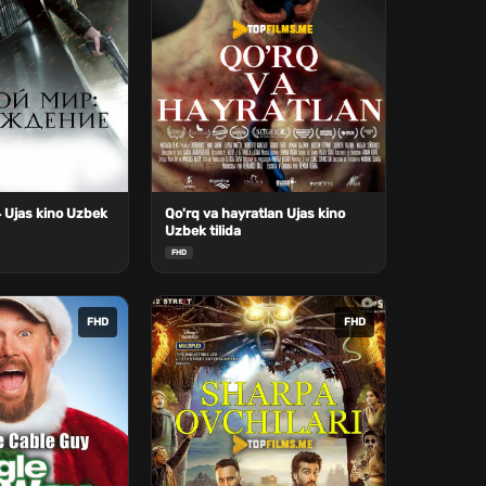
 Ujas kino Uzbek
Qo'rq va hayratlan Ujas kino
Uzbek tilida
FHD
FHD
FHD