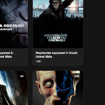
yorasi 2:
Maymunlar sayyorasi 1: Urush
ek tilida
Uzbek tilida
FHD
HD
FHD