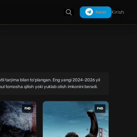
Kirish
Kanal
Izlash
ifatli tarjima bilan to'plangan. Eng yangi 2024-2026 yil
pul tomosha qilish yoki yuklab olish imkonini beradi.
FHD
FHD