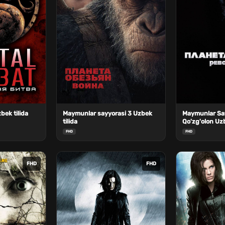
bek tilida
Maymunlar sayyorasi 3 Uzbek
Maymunlar Say
tilida
Qo'zg'olon Uzb
FHD
FHD
FHD
FHD