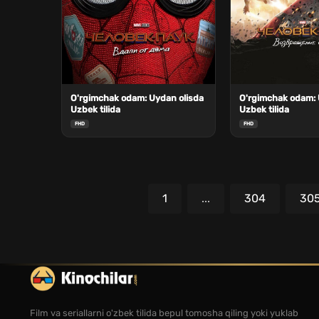
O'rgimchak odam: Uydan olisda
O'rgimchak odam: 
Uzbek tilida
Uzbek tilida
FHD
FHD
1
...
304
30
Film va seriallarni o'zbek tilida bepul tomosha qiling yoki yuklab