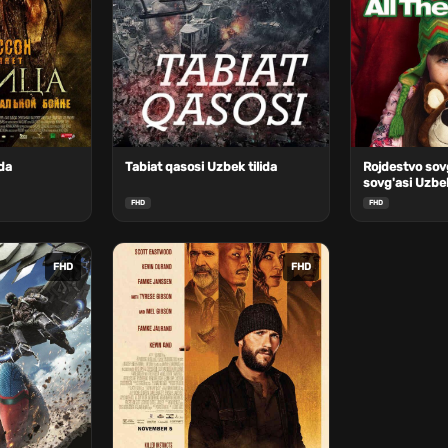
da
Tabiat qasosi Uzbek tilida
Rojdestvo sovg
sovg'asi Uzbek
FHD
FHD
FHD
FHD