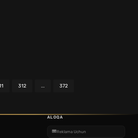
11
312
...
372
ALOQA
Reklama Uchun