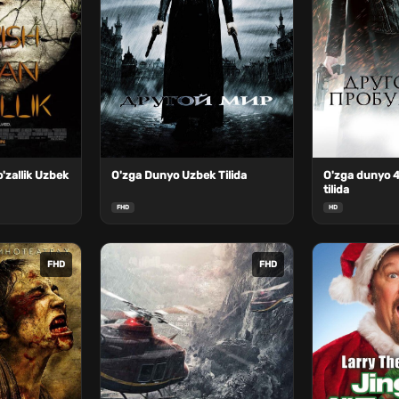
'zallik Uzbek
O'zga Dunyo Uzbek Tilida
O'zga dunyo 4
tilida
FHD
HD
FHD
FHD