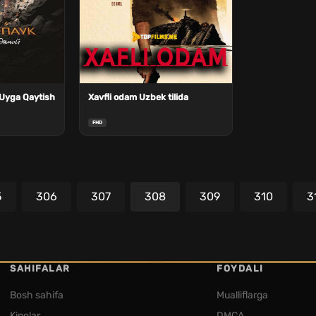
Uyga Qaytish
Xavfli odam Uzbek tilida
FHD
5
306
307
308
309
310
3
SAHIFALAR
FOYDALI
Bosh sahifa
Mualliflarga
Kinolar
DMCA