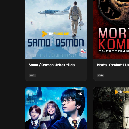
Samo / Osmon Uzbek tilida
Mortal Kombat 1 Uz
FHD
FHD
4K