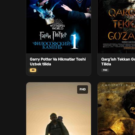
Garry Potter Va Hikmatlar Toshi
Qarg'ish Tekkan Go
Uzbek tilida
Tilida
4K
FHD
FHD