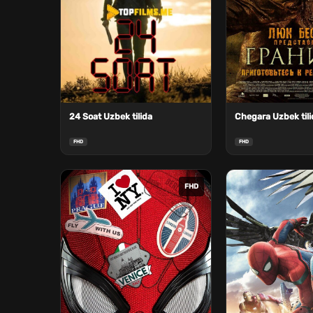
24 Soat Uzbek tilida
Chegara Uzbek tili
FHD
FHD
FHD