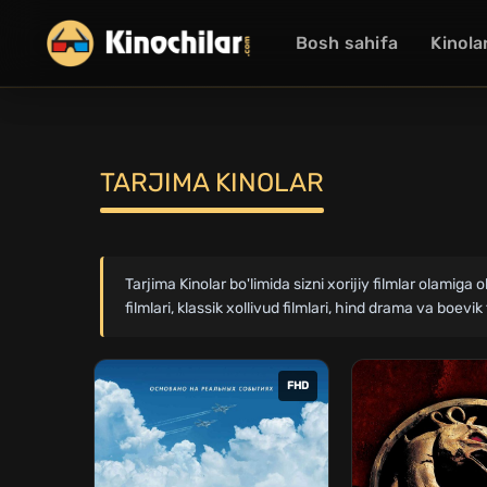
Bosh sahifa
Kinola
TARJIMA KINOLAR
Tarjima Kinolar bo'limida sizni xorijiy filmlar olamiga 
filmlari, klassik xollivud filmlari, hind drama va boe
FHD