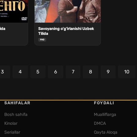
ida
Savoyaning o'g'irlanishi Uzbek
Tilida
FHD
3
4
5
6
7
8
9
10
SAHIFALAR
FOYDALI
Bosh sahifa
Mualliflarga
Kinolar
DMCA
Seriallar
Qayta Aloqa