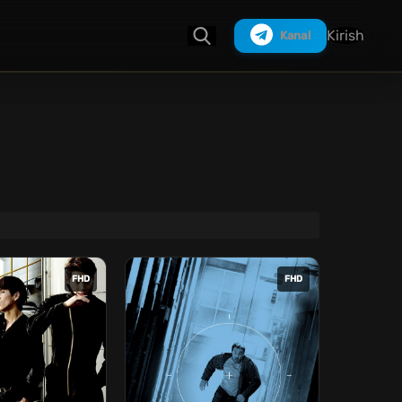
Kirish
Kanal
Izlash
FHD
FHD