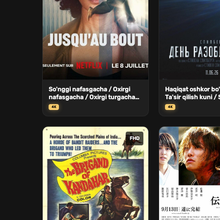
So'nggi nafasgacha / Oxirgi
Haqiqat oshkor bo'
nafasgacha / Oxirgi turgacha
Ta'sir qilish kuni / 
Uzbek Tilida
ochiladigan kun Uz
4K
4K
FHD