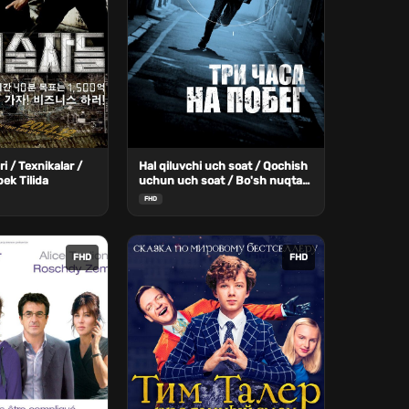
i / Texnikalar /
Hal qiluvchi uch soat / Qochish
bek Tilida
uchun uch soat / Bo'sh nuqta
Uzbek Tilida
FHD
FHD
FHD