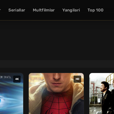
r
Seriallar
Multfilmlar
Yangilari
Top 100
4K
HD