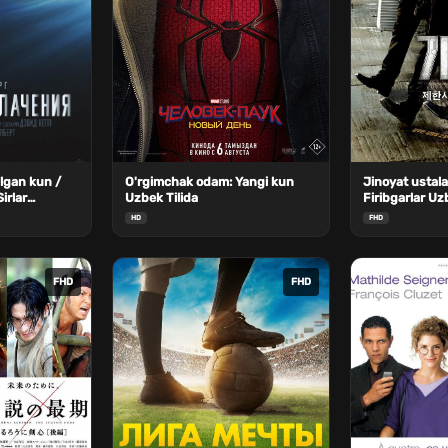
lgan kun /
O'rgimchak odam: Yangi kun
Jinoyat ustalar
Sirlar
Uzbek Tilida
Firibgarlar Uz
bek Tilida
HD
FHD
FHD
FHD