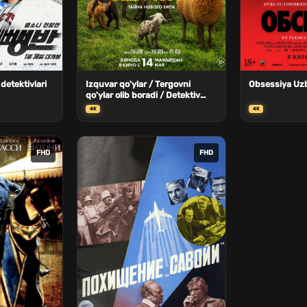
 detektivlari
Izquvar qo'ylar / Tergovni
Obsessiya Uzb
qo'ylar olib boradi / Detektiv
qo'ylar / Tergovchi qo'ylar
4K
4K
Uzbek Tilida
FHD
FHD