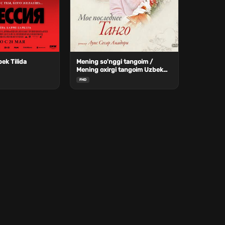
ek Tilida
Mening so'nggi tangoim /
Mening oxirgi tangoim Uzbek
Tilida
FHD