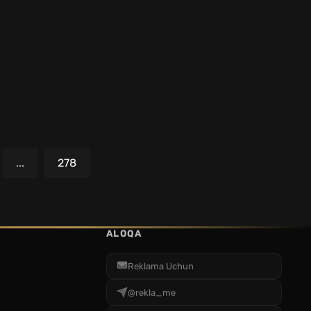
...
278
ALOQA
Reklama Uchun
@rekla_me