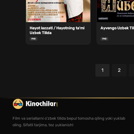
Hayot lazzati / Hayotning ta'mi
Ayvengo Uzbek Til
Uzbek Tilida
FHD
FHD
1
2
Film va seriallarni o'zbek tilida bepul tomosha qiling yoki yuklab
oling. Sifatli tarjima, tez yuklanish!