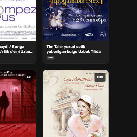
aydi / Bunga
Tim Taler yoxud sotib
'rtlik o'yini Uzbek
yuborilgan kulgu Uzbek Tilida
FHD
4K
FHD