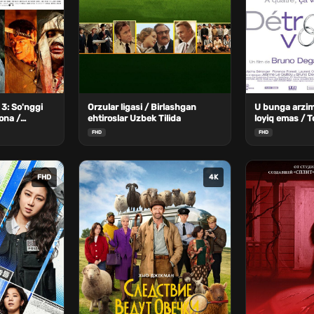
3: So'nggi
Orzular ligasi / Birlashgan
U bunga arzim
ona /
ehtiroslar Uzbek Tilida
loyiq emas / To
hi Uzbek
Tilida
FHD
FHD
FHD
4K