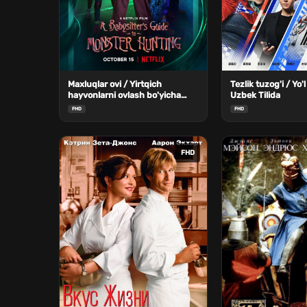
Maxluqlar ovi / Yirtqich
Tezlik tuzog'i / Yo'l
hayvonlarni ovlash bo'yicha
Uzbek Tilida
enaga uchun qo'llanma Uzbek
FHD
FHD
Tilida
FHD