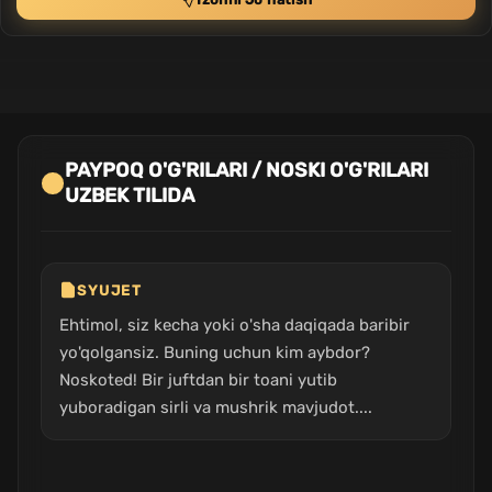
PAYPOQ O'G'RILARI / NOSKI O'G'RILARI
UZBEK TILIDA
SYUJET
Ehtimol, siz kecha yoki o'sha daqiqada baribir
yo'qolgansiz. Buning uchun kim aybdor?
Noskoted! Bir juftdan bir toani yutib
yuboradigan sirli va mushrik mavjudot....