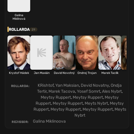
Galina
Miklínová
ROLLARDA
29
Krystof Hádek
Jan Maxián
David Novotný
Ondrej Trojan
Marek Taclík
Tati
Dyk
KRishtof
,
Yan Maksian
,
Devid Novatny
,
Ondja
ROLLARDA:
Tertir
,
Marek Tacova
,
Yosef Somrt
,
Ales Nybrt
,
Meytsy Ruppert
,
Meytsy Ruppert
,
Meytsy
Ruppert
,
Meytsy Ruppert
,
Meyts Nybrt
,
Meytsy
Ruppert
,
Meytsy Ruppert
,
Meytsy Ruppert
,
Meyts
Nybrt
Galina Miklinoova
REJISSOR: