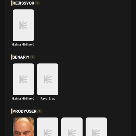
REJISSYOR
1
Galina Miklínová
SENARIY
2
Galina Miklínová
Pavel Srut
PRODYUSER
4