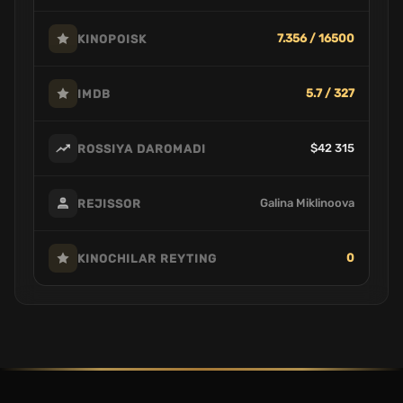
7.356 / 16500
KINOPOISK
5.7 / 327
IMDB
$42 315
ROSSIYA DAROMADI
Galina Miklinoova
REJISSOR
0
KINOCHILAR REYTING