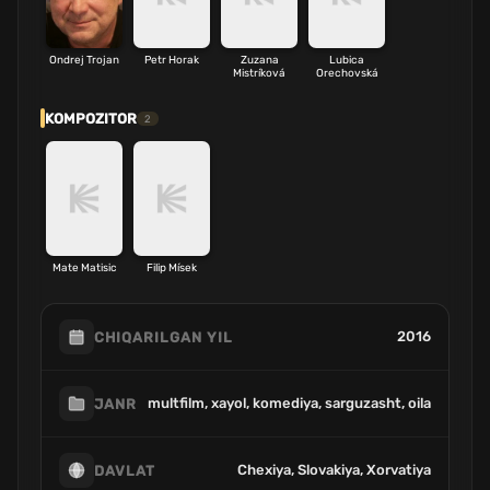
Ondrej Trojan
Petr Horak
Zuzana
Lubica
Mistríková
Orechovská
KOMPOZITOR
2
Mate Matisic
Filip Mísek
2016
CHIQARILGAN YIL
multfilm, xayol, komediya, sarguzasht, oila
JANR
Chexiya, Slovakiya, Xorvatiya
DAVLAT