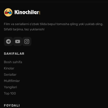
Film va seriallarni o'zbek tilida bepul tomosha qiling yoki yuklab oling.
Sifatli tarjima, tez yuklanish!
SAHIFALAR
Bosh sahifa
Kinolar
Seriallar
Multfilmlar
Yangilari
Top 100
FOYDALI