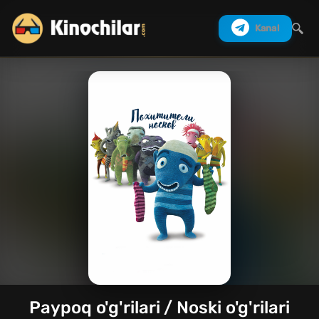
Kanal
Izlash
Paypoq o'g'rilari / Noski o'g'rilari