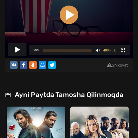
Shikoyat
Ayni Paytda Tamosha Qilinmoqda