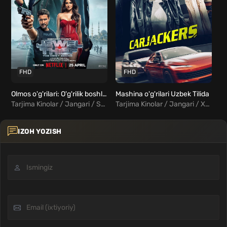
FHD
FHD
Olmos o'g'rilari: O'g'rilik boshlanishi Uzbek Tilida
Mashina o'g'rilari Uzbek Tilida
Tarjima Kinolar / Jangari / Sarguzasht / Triller / Hind Kinolar Uzbek Tilida
Tarjima Kinolar / Jangari / Xorij Kinolar Uzbek Tilida
IZOH YOZISH