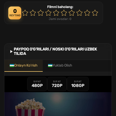
Filmni baholang:
0
REYTING
Jami ovozlar:
0
PAYPOQ O'G'RILARI / NOSKI O'G'RILARI UZBEK
TILIDA
Onlayn Ko'rish
Yuklab Olish
SIFAT
SIFAT
SIFAT
480P
720P
1080P