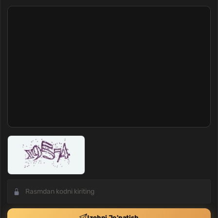
Izohni Jo'natish