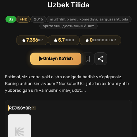
Uzbek Tilida
Uz
FHD
2016
multfilm, xayol, komediya, sarguzasht, oila
зрителям, достигшим 6 лет
7.356
5.7
0
KP
IMDB
KINOCHILAR
Onlayn Ko'rish
Ehtimol, siz kecha yoki o'sha daqiqada baribir yo'qolgansiz.
Buning uchun kim aybdor? Noskoted! Bir juftdan bir toani yutib
yuboradigan sirli va mushrik mavjudot....
REJISSYOR
1