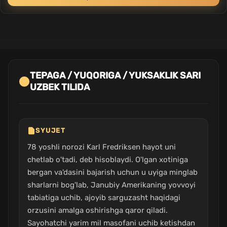
TEPAGA / YUQORIGA / YUKSAKLIK SARI
UZBEK TILIDA
SYUJET
78 yoshli norozi Karl Fredriksen hayot uni
chetlab o'tadi, deb hisoblaydi. O'lgan xotiniga
bergan va'dasini bajarish uchun u uyiga minglab
sharlarni bog'lab, Janubiy Amerikaning yovvoyi
tabiatiga uchib, ajoyib sarguzasht haqidagi
orzusini amalga oshirishga qaror qiladi.
Sayohatchi yarim mil masofani uchib ketishdan