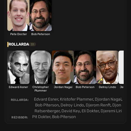
Pete Docter
Bob Peterson
ROLLARDA
31
Edward Asner
Christopher
Jordan Nagai
Bob Peterson
Delroy Lindo
Jerome
Plummer
Edvard Esner
,
Kristofer Plammer
,
Djordan Nagai
,
ROLLARDA:
Bob Piterson
,
Delroy Lindo
,
Djerom Renft
,
Djon
Ratsenberger
,
Devid Key
,
Eli Dokter
,
Djeremi Liri
Pit Dokter
,
Bob Piterson
REJISSOR: