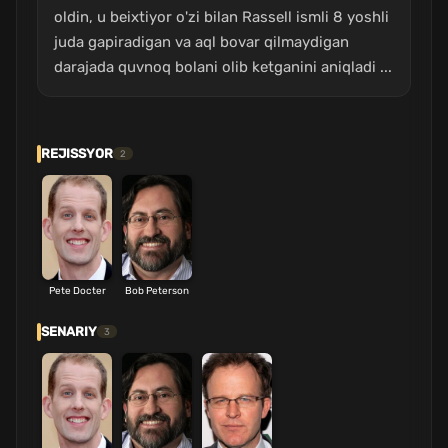
oldin, u beixtiyor o'zi bilan Rassell ismli 8 yoshli
juda gapiradigan va aql bovar qilmaydigan
darajada quvnoq bolani olib ketganini aniqladi ...
REJISSYOR
2
Pete Docter
Bob Peterson
SENARIY
3