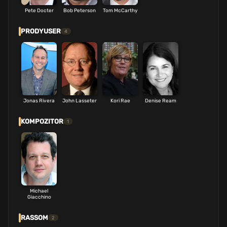
Pete Docter
Bob Peterson
Tom McCarthy
PRODYUSER
4
Jonas Rivera
John Lasseter
Kori Rae
Denise Ream
KOMPOZITOR
1
Michael
Giacchino
RASSOM
2