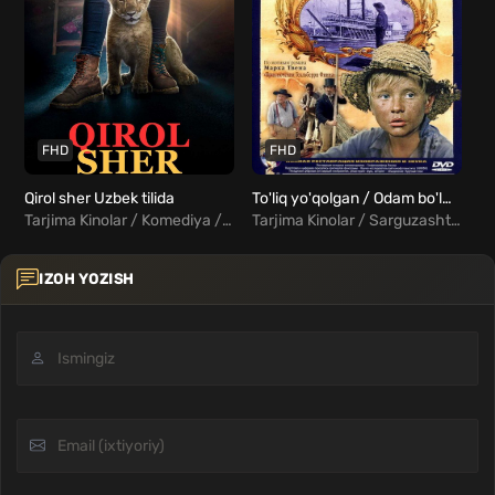
FHD
FHD
Qirol sher Uzbek tilida
To'liq yo'qolgan / Odam bo'lmaydi Uzbek Tilida
Tarjima Kinolar / Komediya / Sarguzasht / Oilaviy / Xorij Kinolar Uzbek Tilida
Tarjima Kinolar / Sarguzasht / Xorij Kinolar Uzbek Tilida
IZOH YOZISH