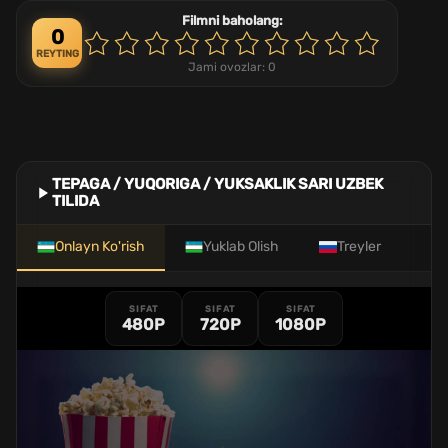
Filmni baholang:
0
REYTING
Jami ovozlar:
0
TEPAGA / YUQORIGA / YUKSAKLIK SARI UZBEK
TILIDA
Onlayn Ko'rish
Yuklab Olish
Treyler
SIFAT
SIFAT
SIFAT
480P
720P
1080P