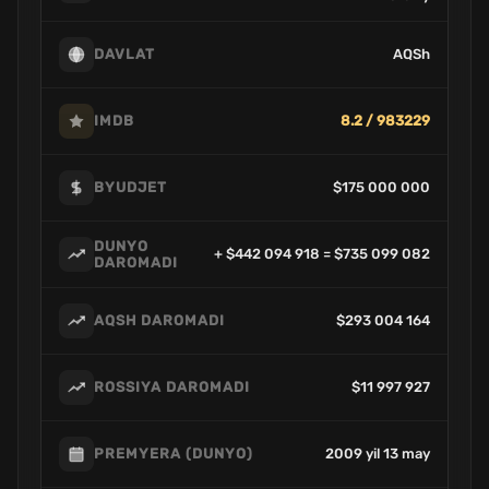
AQSh
DAVLAT
8.2 / 983229
IMDB
$175 000 000
BYUDJET
DUNYO
+ $442 094 918 = $735 099 082
DAROMADI
$293 004 164
AQSH DAROMADI
$11 997 927
ROSSIYA DAROMADI
2009 yil 13 may
PREMYERA (DUNYO)