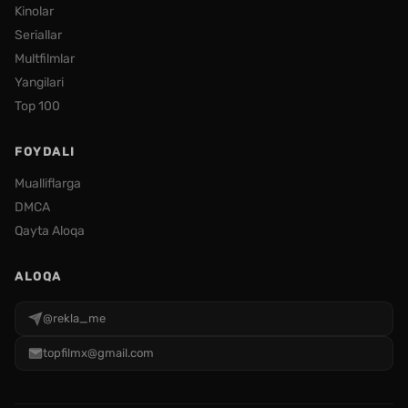
Kinolar
Seriallar
Multfilmlar
Yangilari
Top 100
FOYDALI
Mualliflarga
DMCA
Qayta Aloqa
ALOQA
@rekla_me
topfilmx@gmail.com