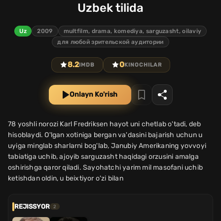
Uzbek tilida
Uz
2009
multfilm, drama, komediya, sarguzasht, oilaviy
для любой зрительской аудитории
8.2
0
IMDB
KINOCHILAR
Onlayn Ko'rish
78 yoshli norozi Karl Fredriksen hayot uni chetlab o'tadi, deb
hisoblaydi. O'lgan xotiniga bergan va'dasini bajarish uchun u
uyiga minglab sharlarni bog'lab, Janubiy Amerikaning yovvoyi
tabiatiga uchib, ajoyib sarguzasht haqidagi orzusini amalga
oshirishga qaror qiladi. Sayohatchi yarim mil masofani uchib
ketishdan oldin, u beixtiyor o'zi bilan
REJISSYOR
2