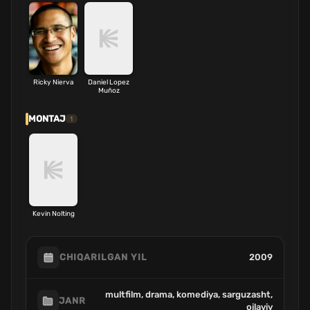
Ricky Nierva
Daniel Lopez
Muñoz
MONTAJ
1
Kevin Nolting
2009
CHIQARILGAN YIL
multfilm, drama, komediya, sarguzasht,
JANR
oilaviy