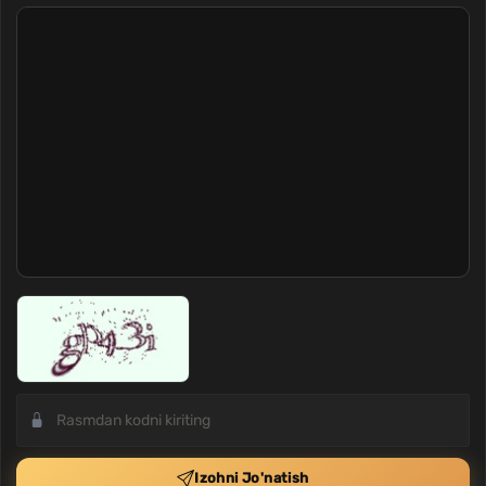
Izohni Jo'natish