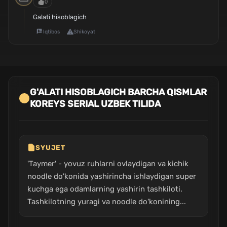
0
Galati hisoblagich
Iqtibos
Shikoyat
G'ALATI HISOBLAGICH BARCHA QISMLAR
KOREYS SERIAL UZBEK TILIDA
SYUJET
'Taymer' - yovuz ruhlarni ovlaydigan va kichik
noodle do'konida yashirincha ishlaydigan super
kuchga ega odamlarning yashirin tashkiloti.
Tashkilotning yuragi va noodle do'konining...