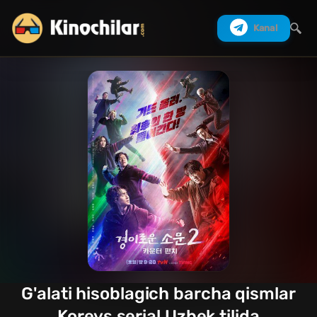
Kanal
Izlash
G'alati hisoblagich barcha qismlar
Koreys serial Uzbek tilida