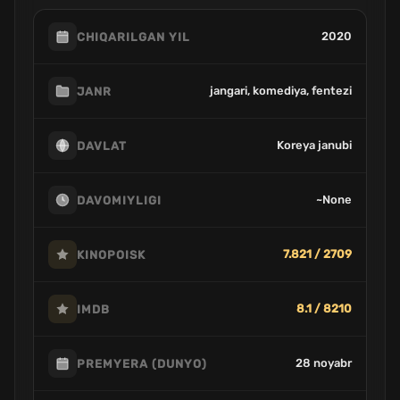
2020
CHIQARILGAN YIL
jangari, komediya, fentezi
JANR
Koreya janubi
DAVLAT
~None
DAVOMIYLIGI
7.821 / 2709
KINOPOISK
8.1 / 8210
IMDB
28 noyabr
PREMYERA (DUNYO)