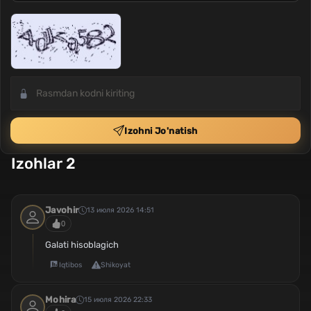
Izohni Jo'natish
Izohlar 2
Javohir
13 июля 2026 14:51
0
Galati hisoblagich
Iqtibos
Shikoyat
Mohira
15 июля 2026 22:33