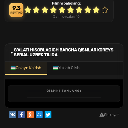
Filmni baholang:
9.3
REYTING
Jami ovozlar:
10
G'ALATI HISOBLAGICH BARCHA QISMLAR KOREYS
SERIAL UZBEK TILIDA
Onlayn Ko'rish
Yuklab Olish
QISMNI TANLANG:
1
2
QISM
QISM
Shikoyat