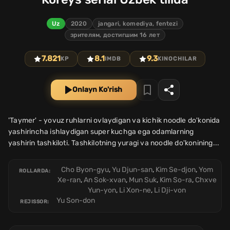
Uz
2020
jangari, komediya, fentezi
зрителям, достигшим 16 лет
7.821
8.1
9.3
KP
IMDB
KINOCHILAR
Onlayn Ko'rish
'Taymer' - yovuz ruhlarni ovlaydigan va kichik noodle do'konida
yashirincha ishlaydigan super kuchga ega odamlarning
yashirin tashkiloti. Tashkilotning yuragi va noodle do'konining...
Cho Byon-gyu
,
Yu Djun-san
,
Kim Se-djon
,
Yom
ROLLARDA:
Xe-ran
,
An Sok-xvan
,
Mun Suk
,
Kim So-ra
,
Chxve
Yun-yon
,
Li Xon-ne
,
Li Dji-von
Yu Son-don
REJISSOR: