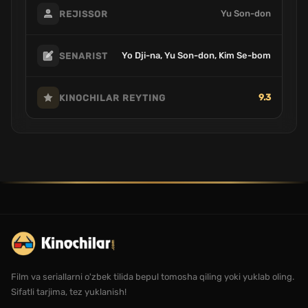
Yu Son-don
REJISSOR
Yo Dji-na, Yu Son-don, Kim Se-bom
SENARIST
9.3
KINOCHILAR REYTING
Film va seriallarni o'zbek tilida bepul tomosha qiling yoki yuklab oling.
Sifatli tarjima, tez yuklanish!