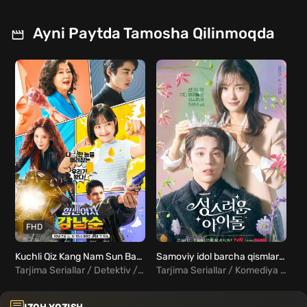
Ayni Paytda Tamosha Qilinmoqda
FHD
Kuchli Qiz Kang Nam Sun Barcha qismlar Uzbek tilida | Koreys serial
Samoviy idol barcha qismlar Koreys serial Uzbek tilida
Tarjima Seriallar / Detektiv / Komediya / Fantastika / Xorij Seriallar Uzbek Tilida
Tarjima Seriallar / Komediya / Fentezi / Xorij Seriallar Uzbek Tilida