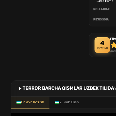
Jared Harris
ROLLARDA:
REJISSOR:
Fil
4
REYTING
Jam
TERROR BARCHA QISMLAR UZBEK TILIDA
Onlayn Ko'rish
Yuklab Olish