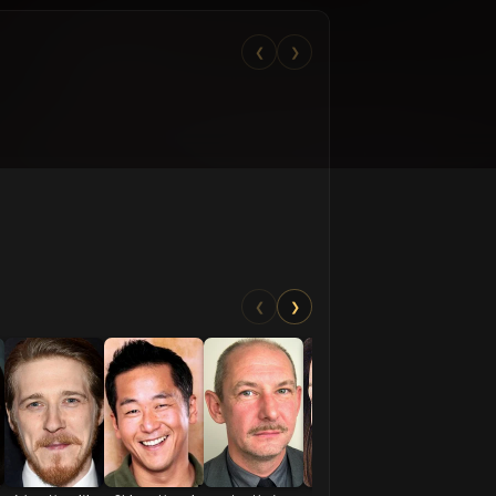
❮
❯
❮
❯