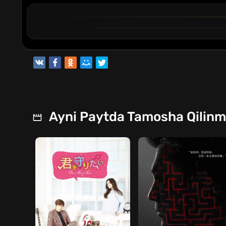
1
2
QISM
QISM
Ayni Paytda Tamosha Qilin