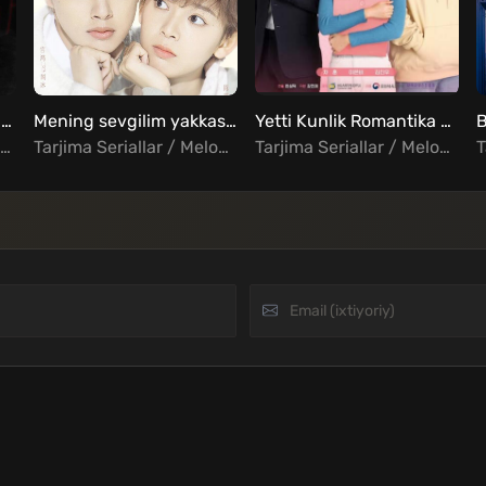
Chinatown detektivi Barcha qismlar Uzbek Tilida
Mening sevgilim yakkashox Barcha qismlar Uzbek Tilida
Yetti Kunlik Romantika Barcha qismlar Uzbek Tilida
Tarjima Seriallar / Jangari / Detektiv / Komediya / Kriminal / Xorij Seriallar Uzbek Tilida
Tarjima Seriallar / Melodrama / Xorij Seriallar Uzbek Tilida
Tarjima Seriallar / Melodrama / Xorij Seriallar Uzbek Tilida