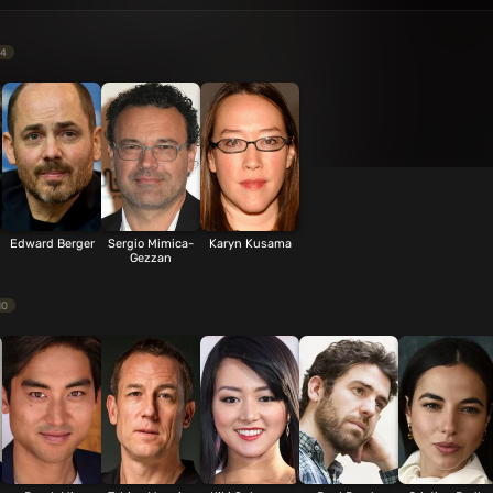
4
Edward Berger
Sergio Mimica-
Karyn Kusama
Gezzan
10