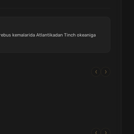
 Erebus kemalarida Atlantikadan Tinch okeaniga
❮
❯
❮
❯