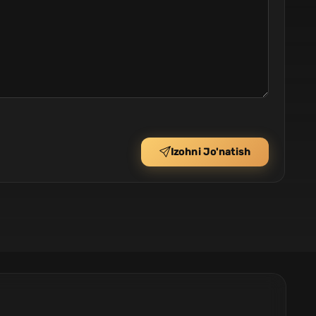
Izohni Jo'natish