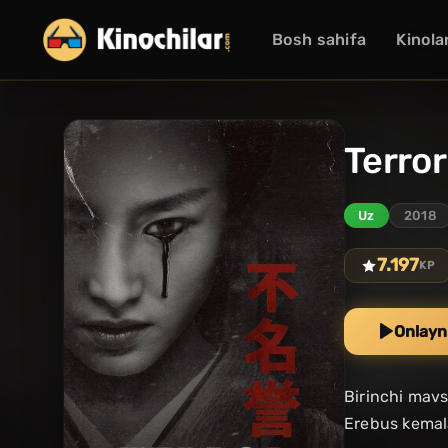
Bosh sahifa
Kinola
Terror
Uz
2018
7.197
KP
Onlayn
Birinchi mavs
Erebus kemala