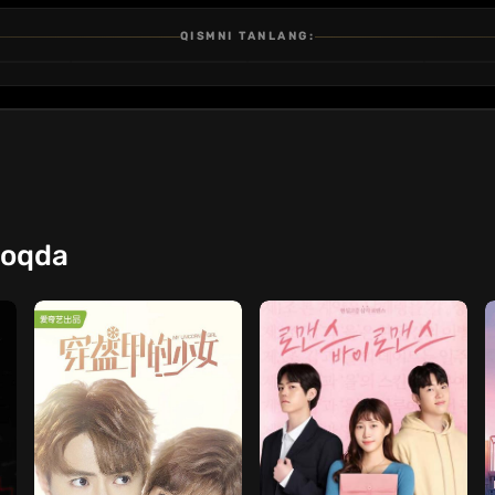
QISMNI TANLANG:
3
4
5
QISM
QISM
QISM
moqda