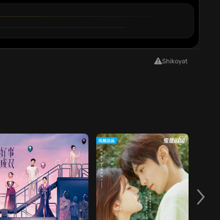
6
QISM
Shikoyat