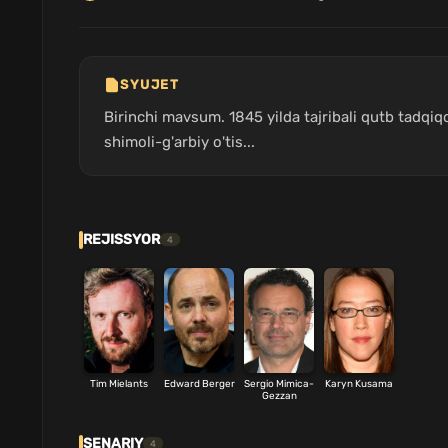
SYUJET
Birinchi mavsum. 1845 yilda tajribali qutb tadqi
shimoli-g'arbiy o'tis...
REJISSYOR
4
Tim Mielants
Edward Berger
Sergio Mimica-
Karyn Kusama
Gezzan
SENARIY
4