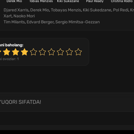
Derek Mio
Tobias Menzies
Kiki Sukezane
Paul Ready
Cristina Rodlo
Djared Xarris
,
Derek Mio
,
Tobayas Menzis
,
Kiki Sukedzane
,
Pol Redi
,
Kr
Xart
,
Naoko Mori
Tim Milants
,
Edvard Berger
,
Sergio Mimitsa-Gezzan
mni baholang:
i ovozlar:
1
YUQORI SIFATDA!