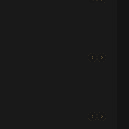
❮
❯
❮
❯