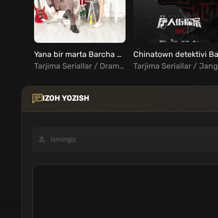
Yana bir marta Barcha Qismlar Uzbek Tilida Koreya seriali
Tarjima Seriallar / Drama / Xorij Seriallar Uzbek Tilida
IZOH YOZISH