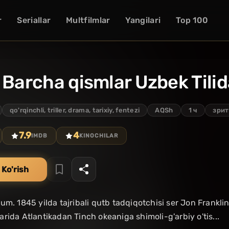
r
Seriallar
Multfilmlar
Yangilari
Top 100
 Barcha qismlar Uzbek Tili
qo'rqinchli, triller, drama, tarixiy, fentezi
AQSh
1 ч
зрит
7.9
4
IMDB
KINOCHILAR
 Ko'rish
um. 1845 yilda tajribali qutb tadqiqotchisi ser Jon Franklin
rida Atlantikadan Tinch okeaniga shimoli-g'arbiy o'tis...