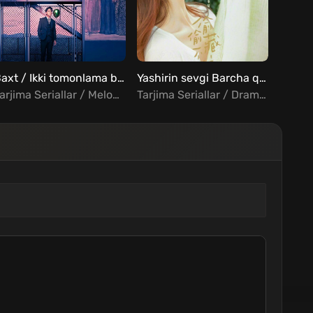
Baxt / Ikki tomonlama baxt / Ittifoq Barcha qismlar Uzbek Tilida
Yashirin sevgi Barcha qismlar Uzbek Tilida
Tarjima Seriallar / Melodrama / Xorij Seriallar Uzbek Tilida
Tarjima Seriallar / Drama / Melodrama / Xorij Seriallar Uzbek Tilida