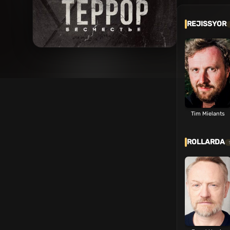
REJISSYOR
Tim Mielants
ROLLARDA