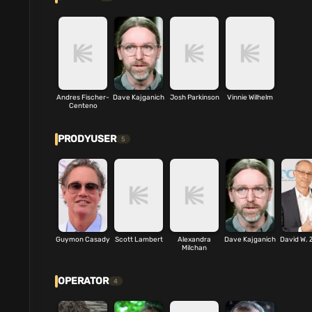
Andres Fischer-
Dave Kajganich
Josh Parkinson
Vinnie Wilhelm
Centeno
PRODYUSER
5
Guymon Casady
Scott Lambert
Alexandra
Dave Kajganich
David W. 
Milchan
OPERATOR
4