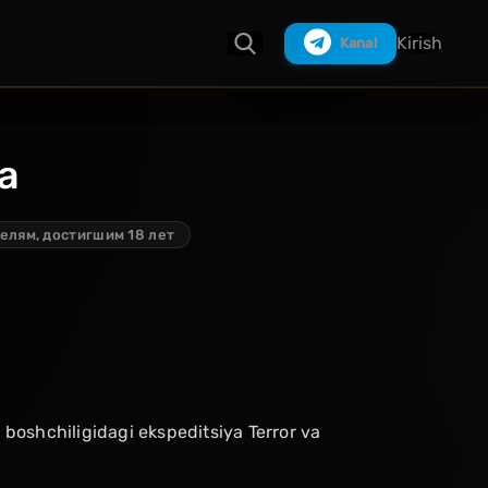
Kirish
Kanal
da
Izlash
елям, достигшим 18 лет
 boshchiligidagi ekspeditsiya Terror va