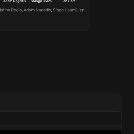
Adam Nagaitis
Shingo Usami
Ian Hart
Naoko Mori
istina Rodlo
,
Adam Nagaitis
,
Singo Usami
,
Ien