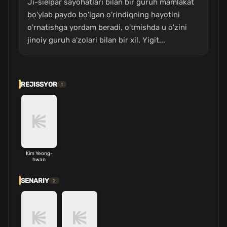
Ji-sielpar sayohatlari bilan bir guruh mamlakat
bo'ylab paydo bo'lgan o'rindiqning hayotini
o'rnatishga yordam beradi, o'tmishda u o'zini
jinoiy guruh a'zolari bilan bir xil. Yigit...
REJISSYOR
1
Kim Yeong-
hwan
SENARIY
2