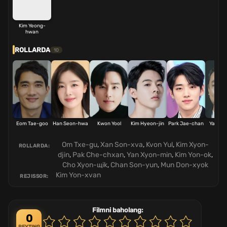
Kim Yeong-
hwan
ROLLARDA
10
Eom Tae-goo
Han Seon-hwa
Kwon Yool
Kim Hyeon-jin
Park Jae-chan
Yang H
mi
Om Txe-gu
,
Xan Son-xva
,
Kvon Yul
,
Kim Xyon-
ROLLARDA:
djin
,
Pak Che-chxan
,
Yan Xyon-min
,
Kim Yon-ok
,
Cho Xyon-щik
,
Chan Son-yun
,
Mun Don-xyok
Kim Yon-xvan
REJISSOR:
Filmni baholang:
0