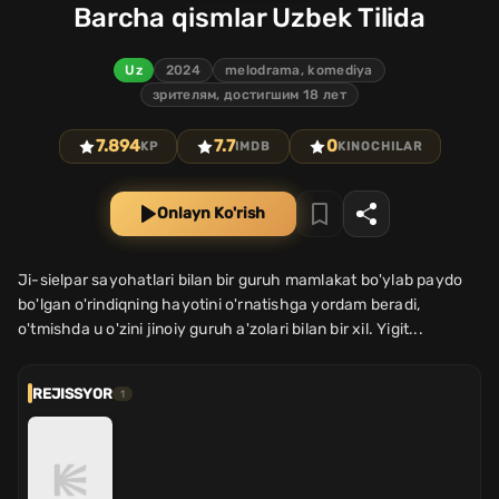
Barcha qismlar Uzbek Tilida
Uz
2024
melodrama, komediya
зрителям, достигшим 18 лет
7.894
7.7
0
KP
IMDB
KINOCHILAR
Onlayn Ko'rish
Ji-sielpar sayohatlari bilan bir guruh mamlakat bo'ylab paydo
bo'lgan o'rindiqning hayotini o'rnatishga yordam beradi,
o'tmishda u o'zini jinoiy guruh a'zolari bilan bir xil. Yigit...
REJISSYOR
1