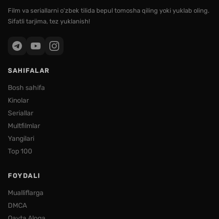
Film va seriallarni o'zbek tilida bepul tomosha qiling yoki yuklab oling.
Sifatli tarjima, tez yuklanish!
SAHIFALAR
Bosh sahifa
Kinolar
Seriallar
Multfilmlar
Yangilari
Top 100
FOYDALI
Mualliflarga
DMCA
Qayta Aloqa