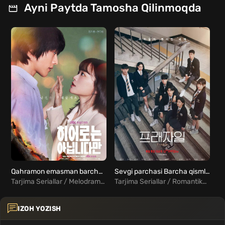
Ayni Paytda Tamosha Qilinmoqda
Qahramon emasman barcha qismlar Uzbek tilida
Sevgi parchasi Barcha qismlar Uzbek Tilida
Tarjima Seriallar / Melodrama / Fantastika / Xorij Seriallar Uzbek Tilida
Tarjima Seriallar / Romantika / Xorij Seriallar Uzbek Tilida
IZOH YOZISH