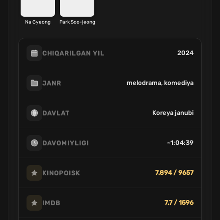
Na Gyeong
Park Soo-jeong
2024
CHIQARILGAN YIL
melodrama, komediya
JANR
Koreya janubi
DAVLAT
~1:04:39
DAVOMIYLIGI
7.894 / 9657
KINOPOISK
7.7 / 1596
IMDB