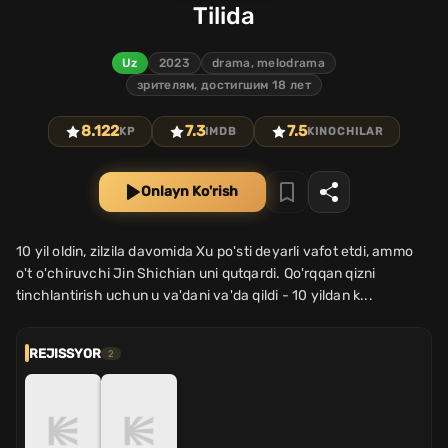
Tilida
Uz
2023
drama, melodrama
зрителям, достигшим 18 лет
8.122
7.3
7.5
KP
IMDB
KINOCHILAR
Onlayn Ko'rish
10 yil oldin, zilzila davomida Xu po'sti deyarli vafot etdi, ammo
o't o'chiruvchi Jin Shichian uni qutqardi. Qo'rqqan qizni
tinchlantirish uchun u va'dani va'da qildi - 10 yildan k...
REJISSYOR
2