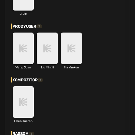
Li Jie
PRODYUSER
3
Wang Juan
Liu Mingli
Ma Yankun
KOMPOZITOR
1
Chen Xueran
RASSOM
1