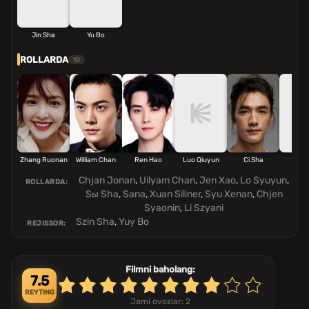
Jin Sha
Yu Bo
ROLLARDA
10
Zhang Ruonan
William Chan
Ren Hao
Luo Qiuyun
Ci Sha
Ca
Chjan Jonan
,
Uilyam Chan
,
Jen Xao
,
Lo Syuyun
,
ROLLARDA:
Sы Sha
,
Sana
,
Xuan Siliner
,
Syu Xenan
,
Chjen
Syaonin
,
Li Szyani
Szin Sha
,
Yuy Bo
REJISSOR:
Filmni baholang:
7.5
REYTING
Jami ovozlar:
2