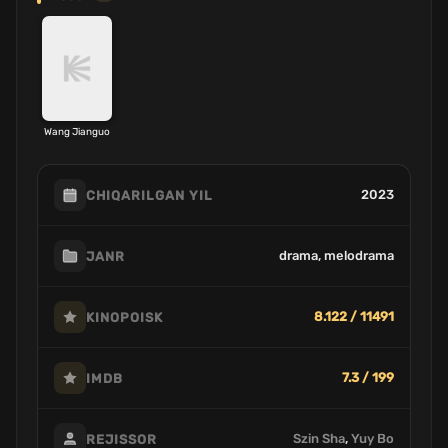
Wang Jianguo
2023
CHIQARILGAN YIL
drama, melodrama
JANR
8.122 / 11491
KINOPOISK
7.3 / 199
IMDB
Szin Sha
,
Yuy Bo
REJISSOR