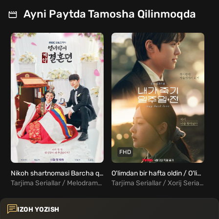
Ayni Paytda Tamosha Qilinmoqda
FHD
Nikoh shartnomasi Barcha qismlar Uzbek Tilida
O'limdan bir hafta oldin / O'limimdan bir hafta avval Dorama Barcha qismlar Uzbek Tilida
Tarjima Seriallar / Melodrama / Fentezi / Xorij Seriallar Uzbek Tilida
Tarjima Seriallar / Xorij Seriallar Uzbek Tilida / Melodrama / Fentezi
IZOH YOZISH