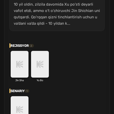
10 yil oldin, zilzila davomida Xu po'sti deyarli
vafot etdi, ammo o't o'chiruvchi Jin Shichian uni
qutqardi. Qo'rqqan qizni tinchlantirish uchun u
va'dani va'da qildi - 10 yildan k...
REJISSYOR
2
Jin Sha
Yu Bo
SENARIY
1