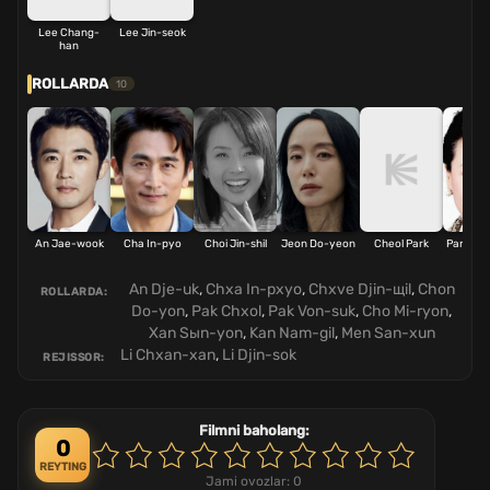
Lee Chang-
Lee Jin-seok
han
ROLLARDA
10
An Jae-wook
Cha In-pyo
Choi Jin-shil
Jeon Do-yeon
Cheol Park
Park Wo
An Dje-uk
,
Chxa In-pxyo
,
Chxve Djin-щil
,
Chon
ROLLARDA:
Do-yon
,
Pak Chxol
,
Pak Von-suk
,
Cho Mi-ryon
,
Xan Sыn-yon
,
Kan Nam-gil
,
Men San-xun
Li Chxan-xan
,
Li Djin-sok
REJISSOR:
Filmni baholang:
0
REYTING
Jami ovozlar:
0