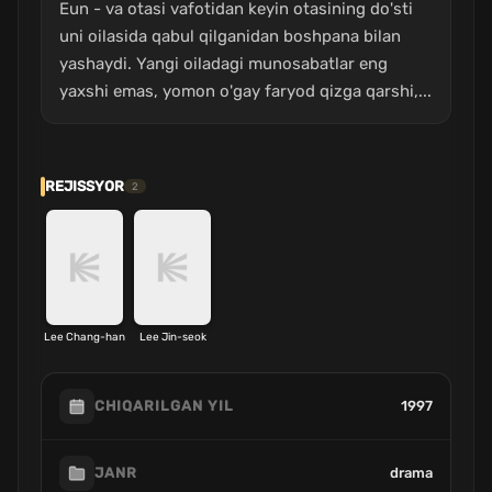
Eun - va otasi vafotidan keyin otasining do'sti
uni oilasida qabul qilganidan boshpana bilan
yashaydi. Yangi oiladagi munosabatlar eng
yaxshi emas, yomon o'gay faryod qizga qarshi,...
REJISSYOR
2
Lee Chang-han
Lee Jin-seok
1997
CHIQARILGAN YIL
drama
JANR