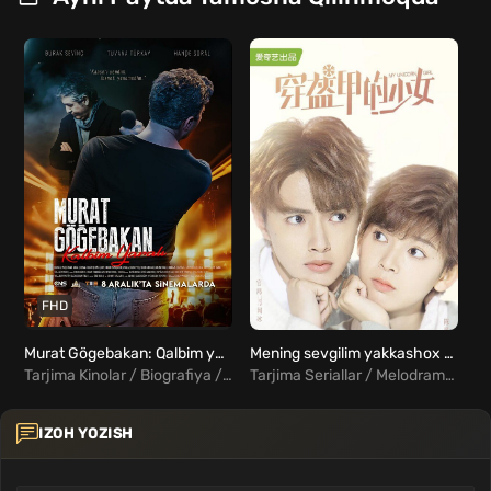
FHD
Murat Gögebakan: Qalbim yarasi Uzbek Tilida
Mening sevgilim yakkashox Barcha qismlar Uzbek Tilida
Tarjima Kinolar / Biografiya / Drama / Turk Kinolar Uzbek Tilida
Tarjima Seriallar / Melodrama / Xorij Seriallar Uzbek Tilida
IZOH YOZISH