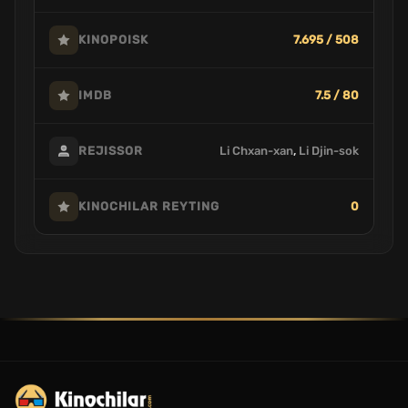
7.695 / 508
KINOPOISK
7.5 / 80
IMDB
Li Chxan-xan
,
Li Djin-sok
REJISSOR
0
KINOCHILAR REYTING