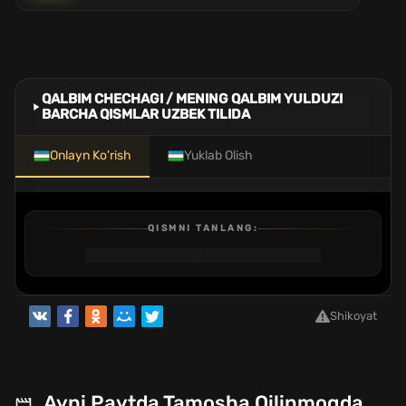
QALBIM CHECHAGI / MENING QALBIM YULDUZI
BARCHA QISMLAR UZBEK TILIDA
Onlayn Ko'rish
Yuklab Olish
QISMNI TANLANG:
1
2
3
4
5
6
7
8
9
10
11
12
13
14
15
16
QISM
QISM
QISM
QISM
QISM
QISM
QISM
QISM
QISM
QISM
QISM
QISM
QISM
QISM
QISM
QISM
Shikoyat
Ayni Paytda Tamosha Qilinmoqda