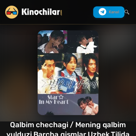
Kanal
Izlash
Qalbim chechagi / Mening qalbim
yulduzi Barcha qismlar Uzbek Tilida