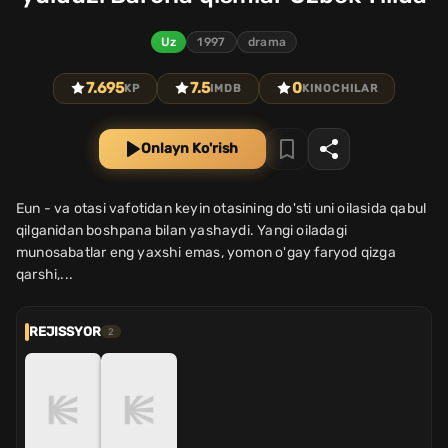
Uz
1997
drama
7.695
7.5
0
KP
IMDB
KINOCHILAR
Onlayn Ko'rish
Eun - va otasi vafotidan keyin otasining do'sti uni oilasida qabul
qilganidan boshpana bilan yashaydi. Yangi oiladagi
munosabatlar eng yaxshi emas, yomon o'gay faryod qizga
qarshi,...
REJISSYOR
2