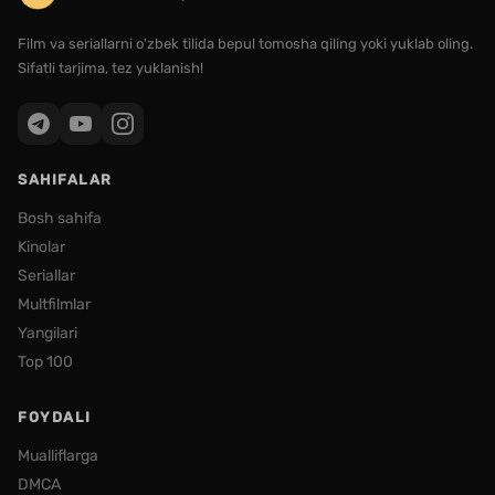
Film va seriallarni o'zbek tilida bepul tomosha qiling yoki yuklab oling.
Sifatli tarjima, tez yuklanish!
SAHIFALAR
Bosh sahifa
Kinolar
Seriallar
Multfilmlar
Yangilari
Top 100
FOYDALI
Mualliflarga
DMCA