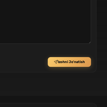
Izohni Jo'natish