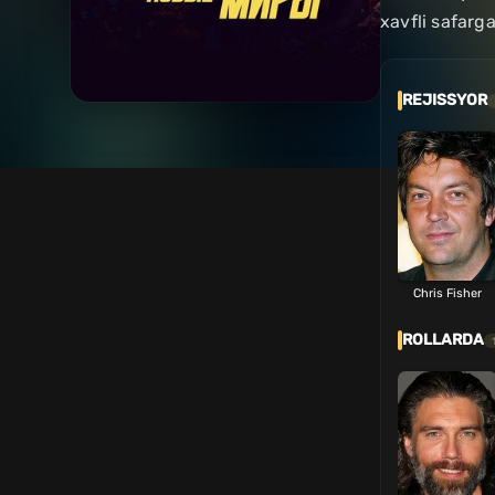
xavfli safarg
REJISSYOR
Chris Fisher
ROLLARDA