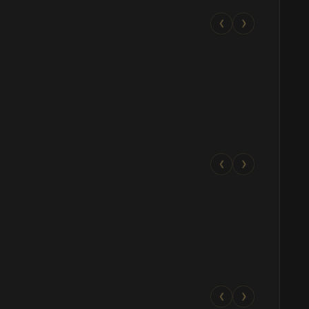
❮
❯
❮
❯
❮
❯