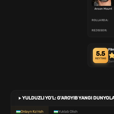
Anson Mount
ROLLARDA:
REJISSOR:
Fil
5.5
REYTING
Jam
YULDUZLI YO'L: G'AROYIB YANGI DUNYOL
Onlayn Ko'rish
Yuklab Olish