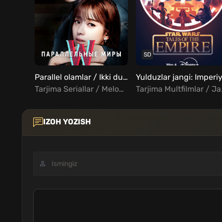
SD
Parallel olamlar / Ikki dunyo orasida / Parallel dunyolar Barcha qismlar Uzbek Tilida
Tarjima Seriallar / Melodrama / Triller / Fentezi / Xorij Seriallar Uzbek Tilida
Tarjima Multfilmlar 
IZOH YOZISH