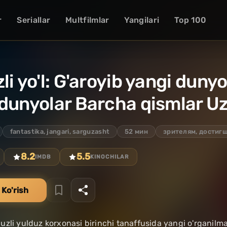
r
Seriallar
Multfilmlar
Yangilari
Top 100
li yo'l: G'aroyib yangi dunyol
dunyolar Barcha qismlar Uz
fantastika, jangari, sarguzasht
52 мин
зрителям, достигш
8.2
5.5
IMDB
KINOCHILAR
 Ko'rish
zli yulduz korxonasi birinchi tanaffusida yangi o'rganilm