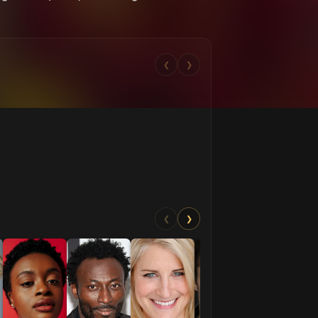
❮
❯
❮
❯