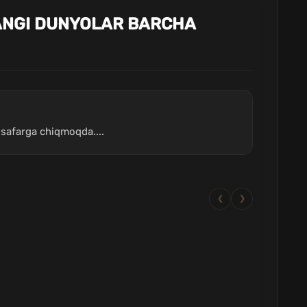
 YANGI DUNYOLAR BARCHA
 safarga chiqmoqda....
❮
❯