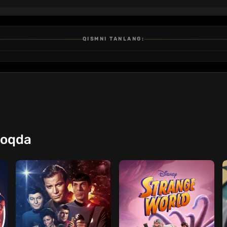
QISMNI TANLANG:
3
4
5
QISM
QISM
QISM
moqda