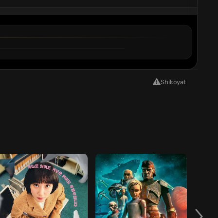
6
QISM
Shikoyat