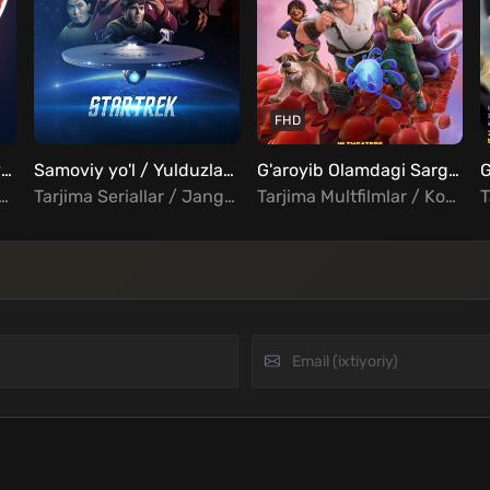
FHD
Yulduzlar jangi: Imperiya afsonalari Uzbek Tilida
Samoviy yo'l / Yulduzlar aro yo'l barcha qismlar Uzbek tilida
G'aroyib Olamdagi Sarguzashtlar / G'alati Dunyo Uzbek Tilida
/ Jangari / Drama / Qisqa Syujetli / Sarguzasht / Fantastika / Fentezi / Xorij Multfilmlar Uzbek Tilida
Tarjima Seriallar / Jangari / Sarguzasht / Fantastika / Xorij Seriallar Uzbek Tilida
Tarjima Multfilmlar / Komediya / Sarguzasht / Oilaviy / Fantastika / Xorij Multfilmlar Uzbek Tilida