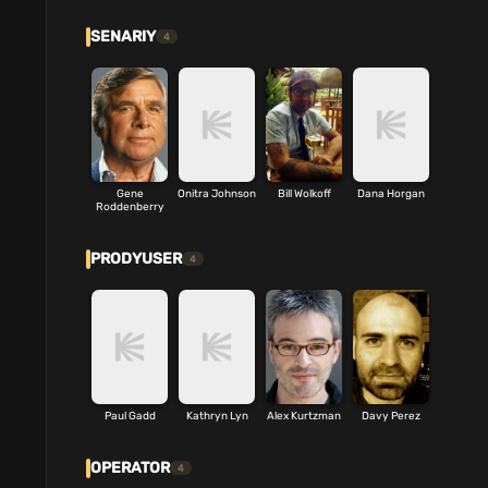
SENARIY
4
Gene
Onitra Johnson
Bill Wolkoff
Dana Horgan
Roddenberry
PRODYUSER
4
Paul Gadd
Kathryn Lyn
Alex Kurtzman
Davy Perez
OPERATOR
4