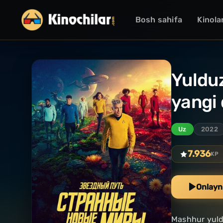
Bosh sahifa
Kinola
Yulduz
yangi 
Uz
2022
7.936
KP
Onlayn
Mashhur yuldu