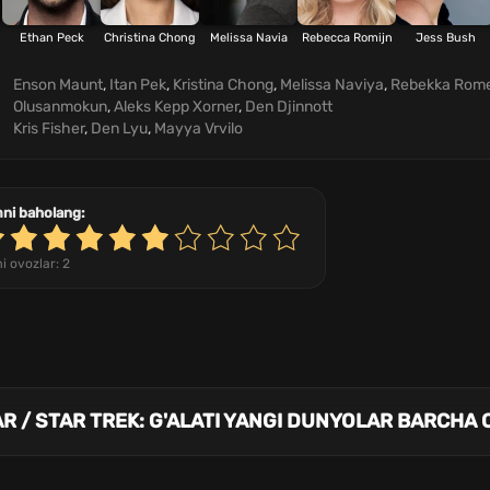
Ethan Peck
Christina Chong
Melissa Navia
Rebecca Romijn
Jess Bush
Enson Maunt
,
Itan Pek
,
Kristina Chong
,
Melissa Naviya
,
Rebekka Rom
Olusanmokun
,
Aleks Kepp Xorner
,
Den Djinnott
Kris Fisher
,
Den Lyu
,
Mayya Vrvilo
mni baholang:
i ovozlar:
2
AR / STAR TREK: G'ALATI YANGI DUNYOLAR BARCHA 