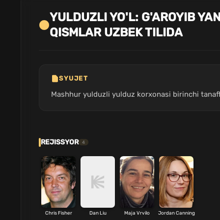
YULDUZLI YO'L: G'AROYIB YA
QISMLAR UZBEK TILIDA
SYUJET
Mashhur yulduzli yulduz korxonasi birinchi tanaf
REJISSYOR
4
Chris Fisher
Dan Liu
Maja Vrvilo
Jordan Canning