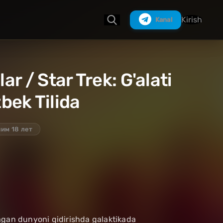
Kirish
Kanal
ar / Star Trek: G'alati
Izlash
bek Tilida
им 18 лет
agan dunyoni qidirishda galaktikada