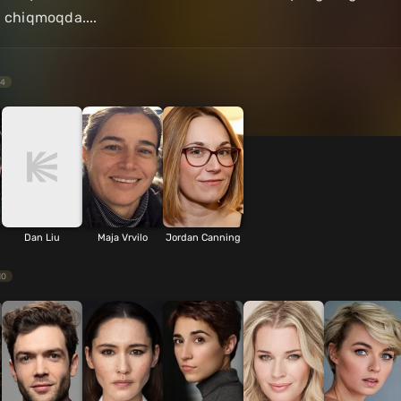
a chiqmoqda....
4
Dan Liu
Maja Vrvilo
Jordan Canning
10