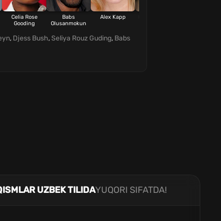
Celia Rose
Babs
Alex Kapp
Dan Jeannotte
Gooding
Olusanmokun
eyn
,
Djess Bush
,
Seliya Rouz Guding
,
Babs
QISMLAR UZBEK TILIDA
YUQORI SIFATDA!