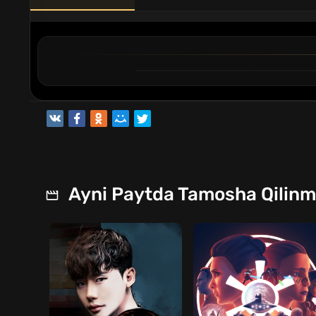
1
2
QISM
QISM
Ayni Paytda Tamosha Qilin