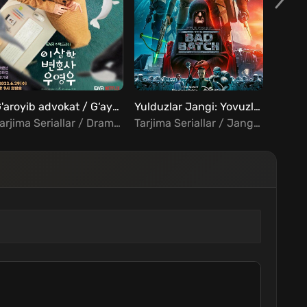
FHD
G'aroyib advokat / G‘ayrioddiy advokat U Yongu Barcha qismlar Uzbek Tilida
Yulduzlar Jangi: Yovuzlar Guruhi Barcha qismlar Uzbek Tilida
Tarjima Seriallar / Drama / Komediya / Melodrama / Xorij Seriallar Uzbek Tilida
Tarjima Seriallar / Jangari / Drama / Sarguzasht / Fantastika / Fentezi / Xorij Seriallar Uzbek Tilida