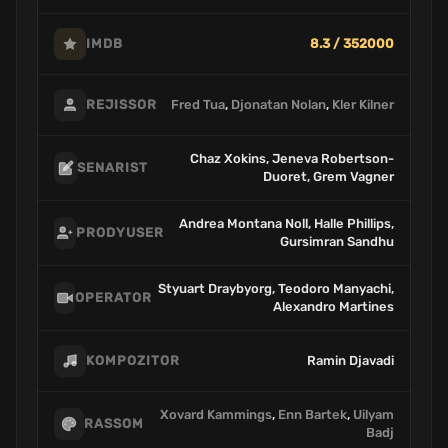
8.3 / 352000
IMDB
Fred Tua
,
Djonatan Nolan
,
Kler Kilner
REJISSOR
Chaz Xokins, Jeneva Robertson-
SENARIST
Duoret, Grem Vagner
Andrea Montana Noll, Halle Phillips,
PRODYUSER
Gursimran Sandhu
Styuart Draybyorg, Teodoro Manyachi,
OPERATOR
Alexandro Martines
Ramin Djavadi
KOMPOZITOR
Xovard Kammings
,
Enn Bartek
,
Uilyam
RASSOM
Badj