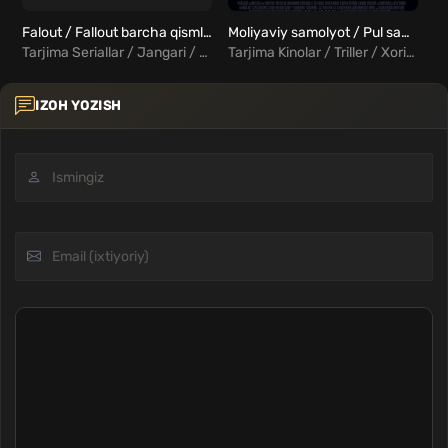
Falout / Fallout barcha qismlar Uzbek tilida
Moliyaviy samolyot / Pul samolyoti Uzbek Tilida
Tarjima Seriallar / Jangari / Drama / Sarguzasht / Fantastika / Xorij Seriallar Uzbek Tilida
Tarjima Kinolar / Triller / Xorij Kinolar Uzbek Tilida
IZOH YOZISH