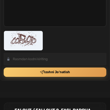
Izohni Jo'natish