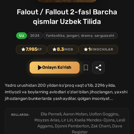
Falout / Fallout 2-fasl Barcha
qismlar Uzbek Tilida
Uz
2024
fantastika, jangari, drama, sarguzasht
7.985
8.3
1
KP
IMDB
KINOCHILAR
Onlayn Ko'rish
Yadro urushidan 200 yildan ko'proq vaqt o'tib, 2296 yilda,
imtiyozli va boylarning avlodlari o'zlari bilan jihozlangan, yaxshi
jihozlangan bunkerlarda yashaydilar, qolgan insoniyat...
Ella Pernell
,
Aaron Moten
,
Uolton Goggins
,
ROLLARDA:
Moyzes Arias
,
Lir Liri
,
Kselia Mendes-Djons
,
Lesli
Aggams
,
Djonni Pemberton
,
Zak Cherri
,
Dave
Register