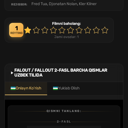
Fred Tua
,
Djonatan Nolan
,
Kler Kilner
REJISSOR:
Filmni baholang:
1
REYTING
Jami ovozlar:
1
FALOUT / FALLOUT 2-FASL BARCHA QISMLAR
UZBEK TILIDA
Onlayn Ko'rish
Yuklab Olish
QISMNI TANLANG:
2-FASL