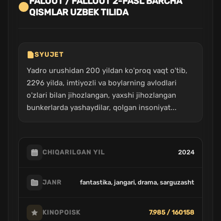
FALOUT / FALLOUT 2-FASL BARCHA
QISMLAR UZBEK TILIDA
SYUJET
Yadro urushidan 200 yildan ko'proq vaqt o'tib,
2296 yilda, imtiyozli va boylarning avlodlari
o'zlari bilan jihozlangan, yaxshi jihozlangan
bunkerlarda yashaydilar, qolgan insoniyat...
2024
CHIQARILGAN YIL
fantastika, jangari, drama, sarguzasht
JANR
7.985 / 160158
KINOPOISK