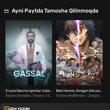
Ayni Paytda Tamosha Qilinmoqda
FHD
G'assol Barcha qismlar Uzbek Tilida
Baki Hanma, Kengan Ashuraga qarshi Uzbek Tilida
Yo
Tarjima Seriallar / Drama / Komediya / Turk Seriallar Uzbek Tilida
Tarjima Multfilmlar / Jangari / Xorij Multfilmlar Uzbek Tilida
IZOH YOZISH