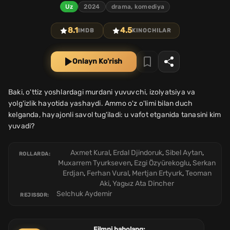
Uz
2024
drama, komediya
8.1
4.5
IMDB
KINOCHILAR
Onlayn Ko'rish
Baki, o'ttiz yoshlardagi murdani yuvuvchi, izolyatsiya va
yolg'izlik hayotida yashaydi. Ammo o'z o'limi bilan duch
kelganda, hayajonli savol tug'iladi: u vafot etganida tanasini kim
yuvadi?
Axmet Kural
,
Erdal Djindoruk
,
Sibel Aytan
,
ROLLARDA:
Muxarrem Tyurkseven
,
Ezgi Özyürekoglu
,
Serkan
Erdjan
,
Ferhan Vural
,
Mertjan Ertyurk
,
Teoman
Aki
,
Yagыz Ata Dincher
Selchuk Aydemir
REJISSOR:
Filmni baholang: