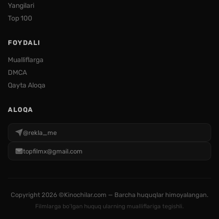
Yangilari
Top 100
FOYDALI
Mualliflarga
DMCA
Qayta Aloqa
ALOQA
@rekla_me
topfilmx@gmail.com
Copyright
2026 ©Kinochilar.com — Barcha huquqlar himoyalangan.
Filmlarga bo'lgan huquq ularning mualliflariga tegishli.