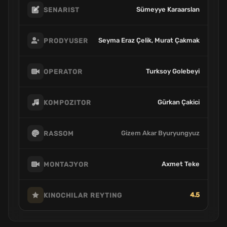
Sümeyye Karaarslan
SENARIST
Seyma Eraz Çelik, Murat Çakmak
PRODYUSER
Turksoy Golebeyi
OPERATOR
Gürkan Çakici
KOMPOZITOR
Gizem Akar Byuryungyuz
RASSOM
Axmet Teke
MONTAJYOR
4.5
KINOCHILAR REYTING