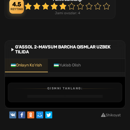
4.5
REYTING
Jami ovozlar:
4
G'ASSOL 2-MAVSUM BARCHA QISMLAR UZBEK
TILIDA
Onlayn Ko'rish
Yuklab Olish
QISMNI TANLANG:
1
2
3
4
5
6
7
8
9
10
QISM
QISM
QISM
QISM
QISM
QISM
QISM
QISM
QISM
QISM
Shikoyat