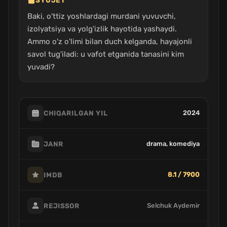
SYUJET
Baki, o'ttiz yoshlardagi murdani yuvuvchi,
izolyatsiya va yolg'izlik hayotida yashaydi.
Ammo o'z o'limi bilan duch kelganda, hayajonli
savol tug'iladi: u vafot etganida tanasini kim
yuvadi?
2024
CHIQARILGAN YIL
drama, komediya
JANR
8.1 / 7900
IMDB
Selchuk Aydemir
REJISSOR