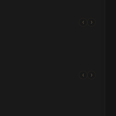
❮
❯
❮
❯