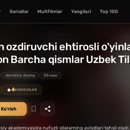
r
Seriallar
Multfilmlar
Yangilari
Top 100
 ozdiruvchi ehtirosli o'yin
n Barcha qismlar Uzbek Til
detektiv, drama
30 мин
4
KINOCHILAR
 Ko'rish
y akademiyasida nufuzli oilalarning avlodlari tahsil oladi. 