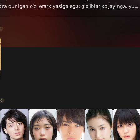
o'ra qurilgan o'z ierarxiyasiga ega: g'oliblar xo'jayinga, yu...
1
10