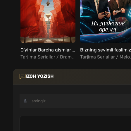
O'yinlar Barcha qismlar Uzbek Tilida
Tarjima Seriallar / Drama / Rus seriallar Uzbek Tilida
Tarjima Seriallar / Melodrama / Sar
IZOH YOZISH