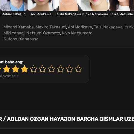
Mahiro Takasugi
Aoi Morikawa
Taishi Nakagawa
Yurika Nakamura
Ruka Matsuda
Minami Xamabe
,
Maxiro Takasugi
,
Aoi Morikava
,
Taisi Nakagava
,
Yuri
Miki Yanagi
,
Natsumi Okamoto
,
Kiyo Matsumoto
Sutomu Xanabusa
mni baholang:
i ovozlar:
1
R / AQLDAN OZGAN HAYAJON BARCHA QISMLAR UZB