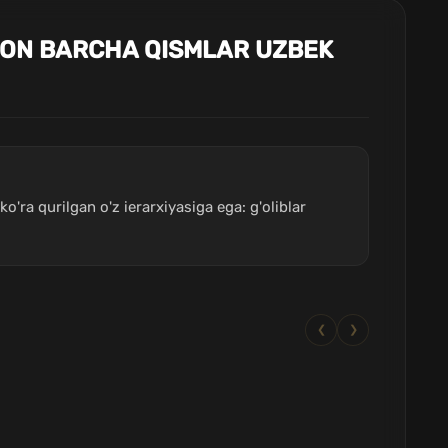
JON BARCHA QISMLAR UZBEK
o'ra qurilgan o'z ierarxiyasiga ega: g'oliblar
❮
❯