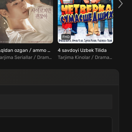
FHD
Aqldan ozgan / ammo hammasi joyda barcha qismlar Koreys serial Uzbek tilida
4 savdoyi Uzbek Tilida
Tarjima Seriallar / Drama / Melodrama / Fentezi / Xorij Seriallar Uzbek Tilida
Tarjima Kinolar / Drama / Komediya / Kriminal / Sarguzasht / Hind Kinolar Uzbek Tilida