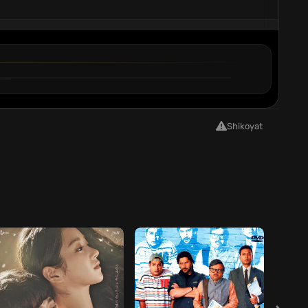
6
7
QISM
QISM
Shikoyat