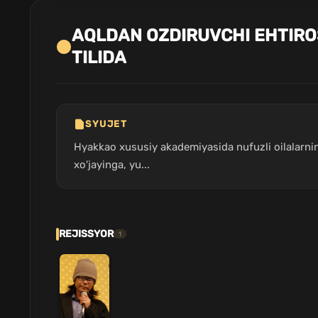
AQLDAN OZDIRUVCHI EHTIRO
TILIDA
SYUJET
Hyakkao xususiy akademiyasida nufuzli oilalarning a
xo'jayinga, yu...
REJISSYOR
1