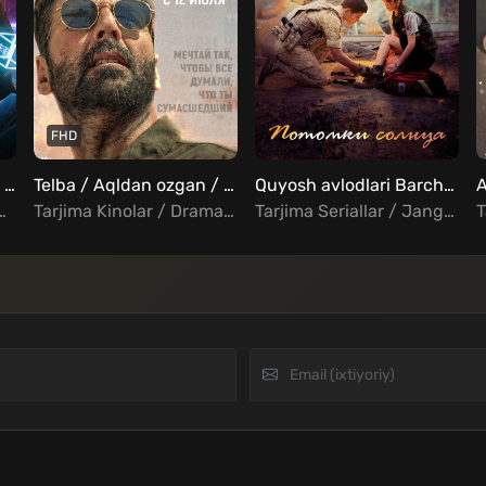
FHD
Bizning sevimli faslimiz Barcha qismlar Uzbek Tilida
Telba / Aqldan ozgan / Sarfira Uzbek Tilida
Quyosh avlodlari Barcha qismlar Uzbek Tilida
guzasht / Fantastika / Fentezi / Xorij Seriallar Uzbek Tilida
Tarjima Kinolar / Drama / Hind Kinolar Uzbek Tilida
Tarjima Seriallar / Jangari / Drama / Melodrama / Xorij Seriallar Uzbek Tilida