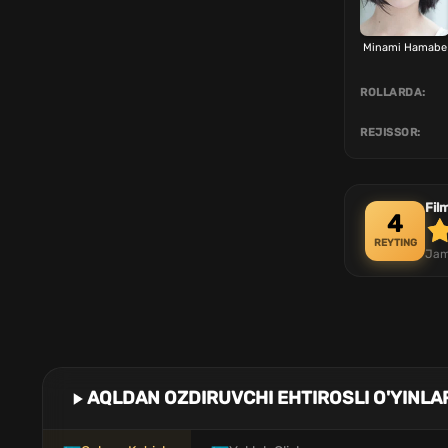
Minami Hamabe
ROLLARDA:
REJISSOR:
Fil
4
REYTING
Jam
AQLDAN OZDIRUVCHI EHTIROSLI O'YINLA