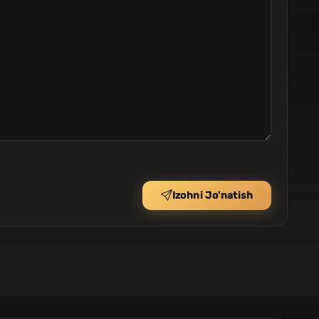
Izohni Jo'natish