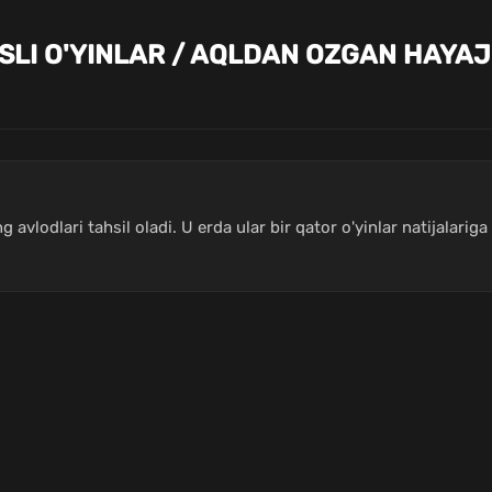
SLI O'YINLAR / AQLDAN OZGAN HAYA
vlodlari tahsil oladi. U erda ular bir qator o'yinlar natijalariga k