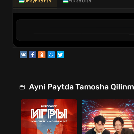
Onlayn Ko'rish
Yuklab Olish
1
2
QISM
QISM
Ayni Paytda Tamosha Qilin