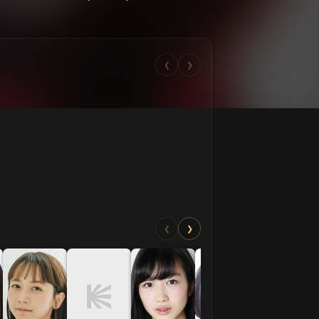
❮
❯
❮
❯