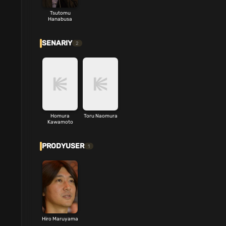
Tsutomu
Hanabusa
SENARIY
2
Homura
Toru Naomura
Kawamoto
PRODYUSER
1
Hiro Maruyama