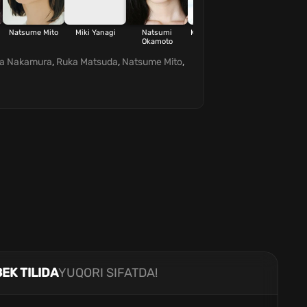
Natsume Mito
Miki Yanagi
Natsumi
Kiyo Matsumoto
Okamoto
ka Nakamura
,
Ruka Matsuda
,
Natsume Mito
,
EK TILIDA
YUQORI SIFATDA!