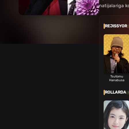
natijalariga k
REJISSYOR
Tsutomu
Hanabusa
ROLLARDA