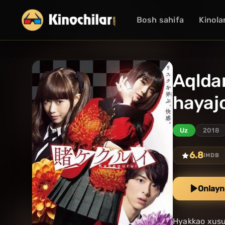
Bosh sahifa
Kinola
Aqldan
hayajo
Uz
2018
6.8
IMDB
Onlayn
Hyakkao xususi