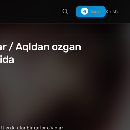
Kirish
Kanal
lar / Aqldan ozgan
Izlash
ida
U erda ular bir qator o'yinlar