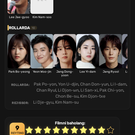
Lee Jae-gyoo
Kim Nam-soo
ROLLARDA
10
Park Bo-yeong
Yeon Woo-jin
Jang Dong-
Lee Yi-dam
Jang Ryool
Lee J
yoon
eu
Pak Po-yon
,
Yon U-djin
,
Chan Don-yun
,
Li I-dam
,
ROLLARDA:
Chan Ryul
,
Li Djon-ыn
,
Li San-xi
,
Pak Chi-yon
,
Chon Be-su
,
Kim Djon-txe
Li Dje-gyu
,
Kim Nam-su
REJISSOR:
Filmni baholang:
9
REYTING