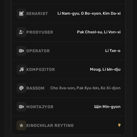
Li Nam-gyu, O Bo-xyon, Kim Da-xi
SENARIST
Pak Chxol-su, Li Von-xi
PRODYUSER
Li Txe-o
OPERATOR
Moug, Li Ыn-dju
KOMPOZITOR
Cho Xva-son
,
Pak Kyu-bin
,
Ko Xi-djon
RASSOM
Щin Min-gyon
MONTAJYOR
9
KINOCHILAR REYTING