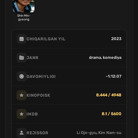
Shin Min-
gyeong
2023
CHIQARILGAN YIL
drama, komediya
JANR
~1:12:07
DAVOMIYLIGI
8.444 / 4948
KINOPOISK
8.1 / 5600
IMDB
Li Dje-gyu
,
Kim Nam-su
REJISSOR