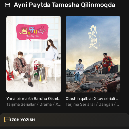
Ayni Paytda Tamosha Qilinmoqda
Yana bir marta Barcha Qismlar Uzbek Tilida Koreya seriali
Otashin qalblar Xitoy seriali Barcha qismlar Uzbek Tilida
Tarjima Seriallar / Drama / Xorij Seriallar Uzbek Tilida
Tarjima Seriallar / Jangari / Melodrama / Xorij Seriallar Uzbek Tilida
IZOH YOZISH