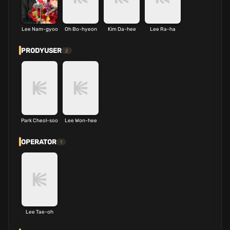
Lee Nam-gyoo
Oh Bo-hyeon
Kim Da-hee
Lee Ra-ha
PRODYUSER
2
Park Cheol-soo
Lee Won-hee
OPERATOR
1
Lee Tae-oh