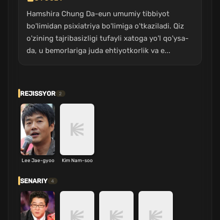
Hamshira Chung Da-eun umumiy tibbiyot
bo'limidan psixiatriya bo'limiga o'tkaziladi. Qiz
o'zining tajribasizligi tufayli xatoga yo'l qo'ysa-
da, u bemorlariga juda ehtiyotkorlik va e...
REJISSYOR
2
Lee Jae-gyoo
Kim Nam-soo
SENARIY
4