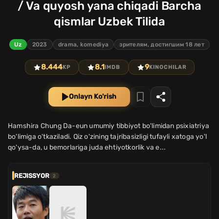
/ Va quyosh yana chiqadi Barcha
qismlar Uzbek Tilida
Uz
2023
drama, komediya
зрителям, достигшим 18 лет
8.444
8.1
9
KP
IMDB
KINOCHILAR
Onlayn Ko'rish
Hamshira Chung Da-eun umumiy tibbiyot bo'limidan psixiatriya
bo'limiga o'tkaziladi. Qiz o'zining tajribasizligi tufayli xatoga yo'l
qo'ysa-da, u bemorlariga juda ehtiyotkorlik va e...
REJISSYOR
2