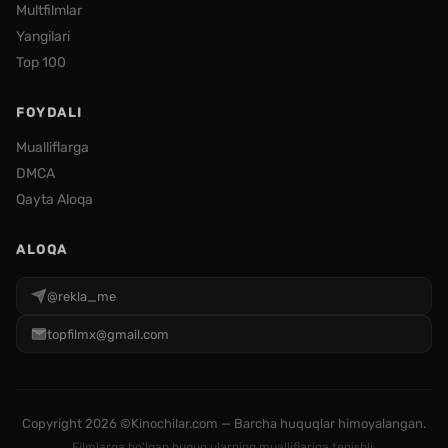
Multfilmlar
Yangilari
Top 100
FOYDALI
Mualliflarga
DMCA
Qayta Aloqa
ALOQA
@rekla_me
topfilmx@gmail.com
Copyright
2026 ©Kinochilar.com — Barcha huquqlar himoyalangan.
Filmlarga bo'lgan huquq ularning mualliflariga tegishli.