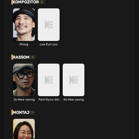
KOMPOZITOR
2
Mowg
Lee Eun-joo
RASSOM
3
Jo Hwa-seong
Park Gyoo-bin
Ko Hee-jeong
MONTAJ
1