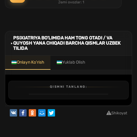
Jami ovozlar:
1
PSIXIATRIYA BO'LIMIDA HAM TONG OTADI / VA
QUYOSH YANA CHIQADI BARCHA QISMLAR UZBEK
TILIDA
Onlayn Ko'rish
Yuklab Olish
QISMNI TANLANG:
1
2
3
4
QISM
QISM
QISM
QISM
Shikoyat