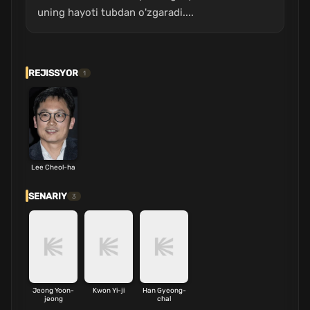
uning hayoti tubdan o'zgaradi....
REJISSYOR
1
Lee Cheol-ha
SENARIY
3
Jeong Yoon-
Kwon Yi-ji
Han Gyeong-
jeong
chal