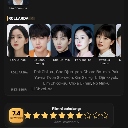
Lee Cheol-ha
ROLLARDA
10
Park Ji-hoo
Jo Joon-
Choi Bo-min
Park Yoo-na
Kwon So-
Kim Se
yeong
hyeon
Pak Chi-xu
,
Cho Djun-yon
,
Chxve Bo-min
,
Pak
ROLLARDA:
Yu-na
,
Kvon So-xyon
,
Kim Sыl-gi
,
Li Djin-xyok
,
Lim Chxol-su
,
Chxa U-min
,
No Min-u
Li Chxol-xa
REJISSOR:
Filmni baholang:
7.4
REYTING
Jami ovozlar:
5