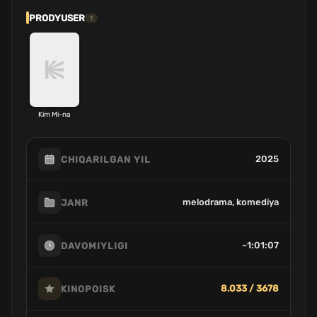
PRODYUSER
1
Kim Mi-na
2025
CHIQARILGAN YIL
melodrama, komediya
JANR
~1:01:07
DAVOMIYLIGI
8.033 / 3678
KINOPOISK