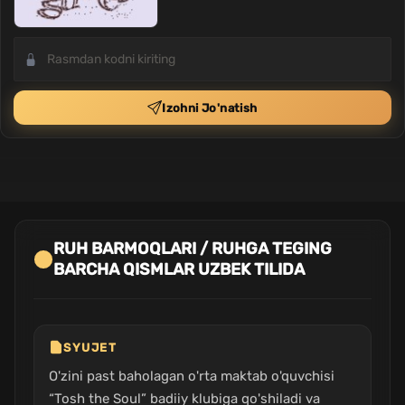
Izohni Jo'natish
RUH BARMOQLARI / RUHGA TEGING
BARCHA QISMLAR UZBEK TILIDA
SYUJET
O'zini past baholagan o'rta maktab o'quvchisi
“Tosh the Soul” badiiy klubiga qo'shiladi va