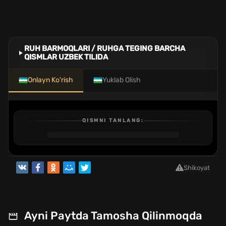
RUH BARMOQLARI / RUHGA TEGING BARCHA
QISMLAR UZBEK TILIDA
Onlayn Ko'rish
Yuklab Olish
QISMNI TANLANG:
1
2
3
4
5
6
7
8
9
10
11
12
QISM
QISM
QISM
QISM
QISM
QISM
QISM
QISM
QISM
QISM
QISM
QISM
Shikoyat
Ayni Paytda Tamosha Qilinmoqda