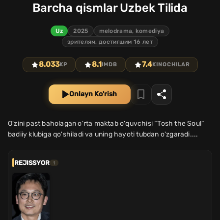
Barcha qismlar Uzbek Tilida
Uz
2025
melodrama, komediya
зрителям, достигшим 16 лет
8.033
8.1
7.4
KP
IMDB
KINOCHILAR
Onlayn Ko'rish
O'zini past baholagan o'rta maktab o'quvchisi “Tosh the Soul”
badiiy klubiga qo'shiladi va uning hayoti tubdan o'zgaradi....
REJISSYOR
1