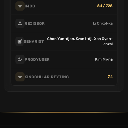
8.1 / 728
IMDB
Li Chxol-xa
REJISSOR
Chon Yun-djon, Kvon I-dji, Xan Gyon-
SENARIST
chxal
Kim Mi-na
PRODYUSER
7.4
KINOCHILAR REYTING