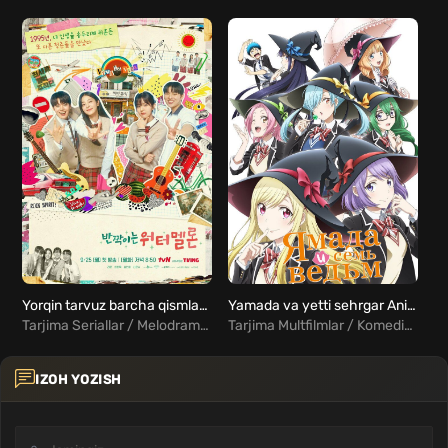
Yorqin tarvuz barcha qismlar Uzbek tilida
Yamada va yetti sehrgar Anime Barcha qismlar Uzbek Tilida
Tarjima Seriallar / Melodrama / Fentezi / Xorij Seriallar Uzbek Tilida
Tarjima Multfilmlar / Komediya / Melodrama / Fentezi / Xorij Multfilmlar Uzbek Tilida
IZOH YOZISH