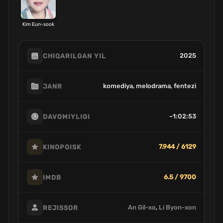
Kim Eun-sook
2025
CHIQARILGAN YIL
komediya, melodrama, fentezi
JANR
~1:02:53
DAVOMIYLIGI
7.944 / 6129
KINOPOISK
6.5 / 9700
IMDB
An Gil-xo
,
Li Byon-xon
REJISSOR