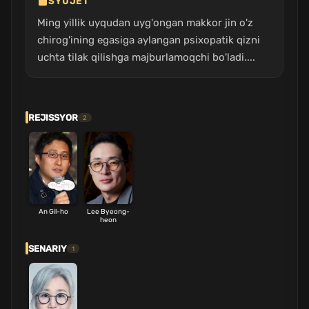
SYUJET
Ming yillik uyqudan uyg'ongan makkor jin o'z
chirog'ining egasiga aylangan psixopatik qizni
uchta tilak qilishga majburlamoqchi bo'ladi....
REJISSYOR
2
An Gil-ho
Lee Byeong-
heon
SENARIY
1