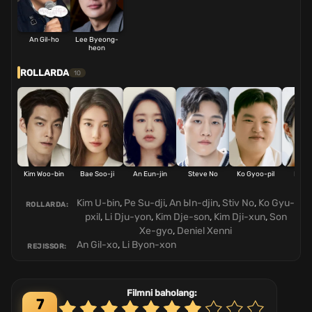
An Gil-ho
Lee Byeong-
heon
ROLLARDA
10
Kim Woo-bin
Bae Soo-ji
An Eun-jin
Steve No
Ko Gyoo-pil
Lee 
yeo
Kim U-bin
,
Pe Su-dji
,
An Ыn-djin
,
Stiv No
,
Ko Gyu-
ROLLARDA:
pxil
,
Li Dju-yon
,
Kim Dje-son
,
Kim Dji-xun
,
Son
Xe-gyo
,
Deniel Xenni
An Gil-xo
,
Li Byon-xon
REJISSOR:
Filmni baholang:
7