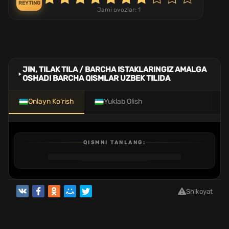
REYTING
Jami ovozlar:
1
JIN, TILAK TILA / BARCHA ISTAKLARINGIZ AMALGA
OSHADI BARCHA QISMLAR UZBEK TILIDA
Onlayn Ko'rish
Yuklab Olish
QISMNI TANLANG:
1
2
3
4
5
6
7
8
9
10
11
12
13
QISM
QISM
QISM
QISM
QISM
QISM
QISM
QISM
QISM
QISM
QISM
QISM
QISM
Shikoyat