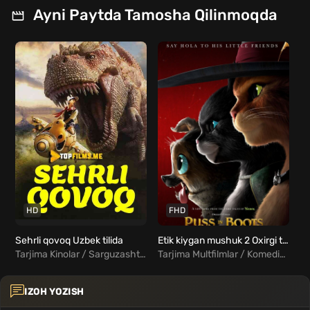
Ayni Paytda Tamosha Qilinmoqda
HD
FHD
Sehrli qovoq Uzbek tilida
Etik kiygan mushuk 2 Oxirgi tilak Uzbek tilida
Tarjima Kinolar / Sarguzasht / Oilaviy / Fentezi / Xorij Kinolar Uzbek Tilida
Tarjima Multfilmlar / Komediya / Sarguzasht / Xorij Multfilmlar Uzbek Tilida
IZOH YOZISH