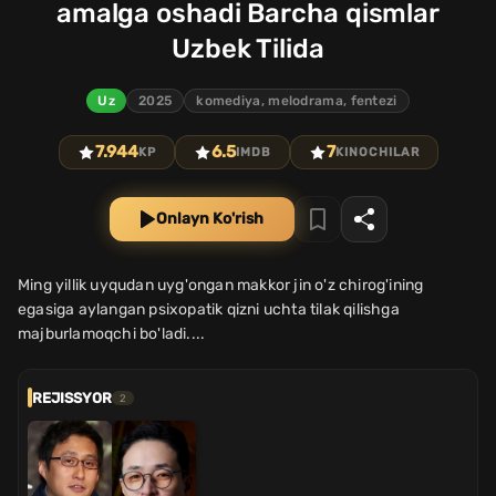
amalga oshadi Barcha qismlar
Uzbek Tilida
Uz
2025
komediya, melodrama, fentezi
7.944
6.5
7
KP
IMDB
KINOCHILAR
Onlayn Ko'rish
Ming yillik uyqudan uyg'ongan makkor jin o'z chirog'ining
egasiga aylangan psixopatik qizni uchta tilak qilishga
majburlamoqchi bo'ladi....
REJISSYOR
2