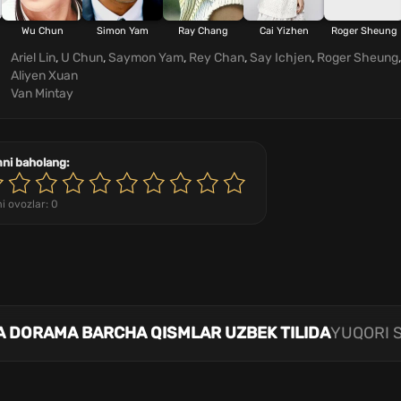
Wu Chun
Simon Yam
Ray Chang
Cai Yizhen
Roger Sheung
Ariel Lin
,
U Chun
,
Saymon Yam
,
Rey Chan
,
Say Ichjen
,
Roger Sheung
Aliyen Xuan
Van Mintay
mni baholang:
i ovozlar:
0
TA DORAMA BARCHA QISMLAR UZBEK TILIDA
YUQORI S