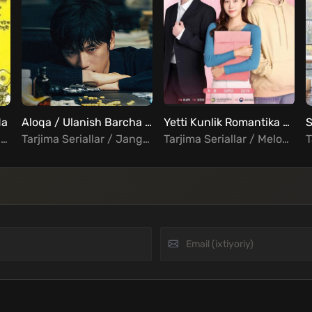
da
Aloqa / Ulanish Barcha qismlar Uzbek Tilida
Yetti Kunlik Romantika Barcha qismlar Uzbek Tilida
Tarjima Kinolar / Drama / Hind Kinolar Uzbek Tilida
Tarjima Seriallar / Jangari / Detektiv / Kriminal / Triller / Xorij Seriallar Uzbek Tilida
Tarjima Seriallar / Melodrama / Xorij Seriallar Uzbek Tilida