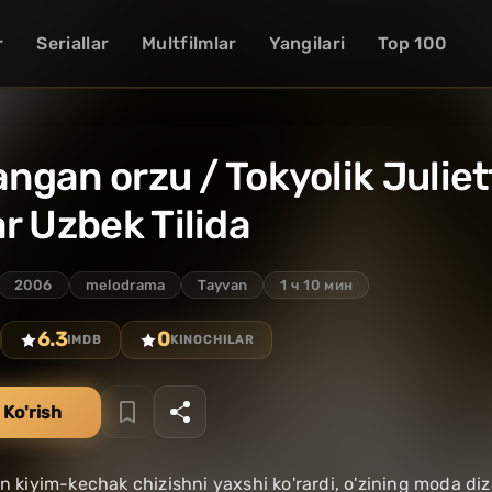
r
Seriallar
Multfilmlar
Yangilari
Top 100
langan orzu / Tokyolik Juli
r Uzbek Tilida
2006
melodrama
Tayvan
1 ч 10 мин
6.3
0
IMDB
KINOCHILAR
 Ko'rish
in kiyim-kechak chizishni yaxshi ko'rardi, o'zining moda diz