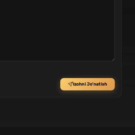
Izohni Jo'natish