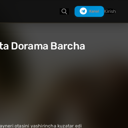
Kirish
Kanal
etta Dorama Barcha
Izlash
ayneri otasini yashirincha kuzatar edi