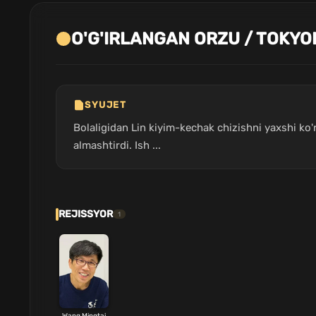
O'G'IRLANGAN ORZU / TOKYO
SYUJET
Bolaligidan Lin kiyim-kechak chizishni yaxshi ko'r
almashtirdi. Ish ...
REJISSYOR
1
Wang Mingtai