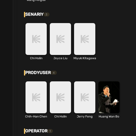
SENARIY
3
Chi Hsilin
Joyce Liu
Miyuki Kitagawa
PRODYUSER
4
Chih-Han Chen
Chi Hsilin
Jerry Feng
Huang Wan Bo
OPERATOR
1