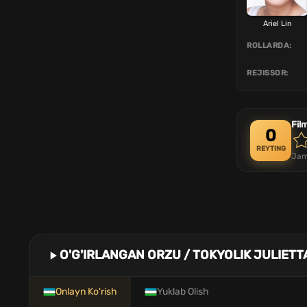
Ariel Lin
ROLLARDA:
REJISSOR:
Fil
0
REYTING
Jam
O'G'IRLANGAN ORZU / TOKYOLIK JULIET
Onlayn Ko'rish
Yuklab Olish