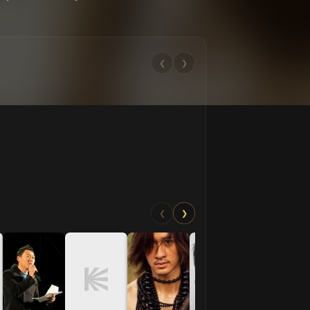
❮
❯
❮
❯