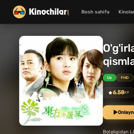
Bosh sahifa
Kinola
O'g'ir
qismla
Uz
FHD
6.58
KP
Onlayn
Bolaligidan L