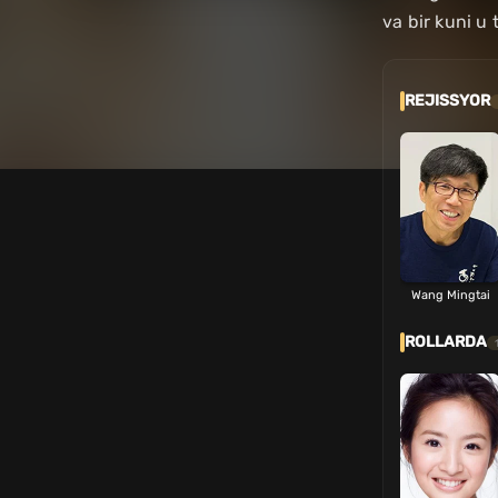
va bir kuni u 
REJISSYOR
Wang Mingtai
ROLLARDA