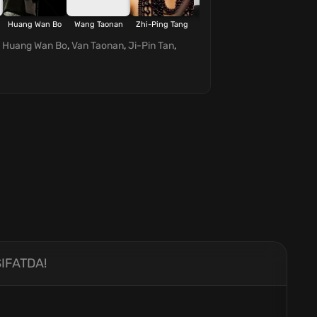
Huang Wan Bo
Wang Taonan
Zhi-Ping Tang
Alien Huang
,
Huang Wan Bo
,
Van Taonan
,
Ji-Pin Tan
,
IFATDA!