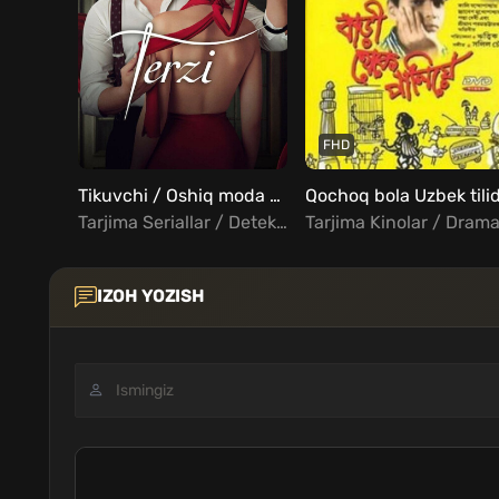
FHD
Tikuvchi / Oshiq moda dizayneri Barcha qismlar Uzbek Tilida
Qochoq bola Uzbek tili
Tarjima Seriallar / Detektiv / Drama / Triller / Turk Seriallar Uzbek Tilida
IZOH YOZISH