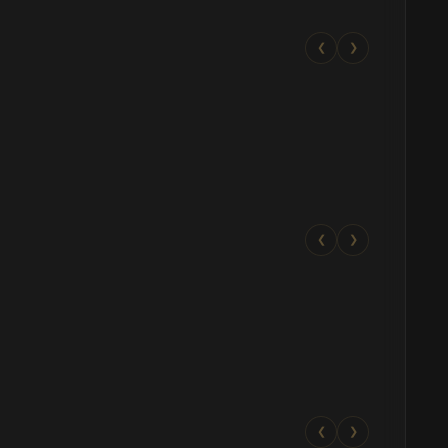
❮
❯
❮
❯
❮
❯