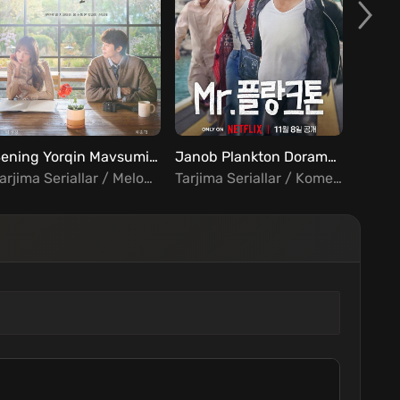
Sening Yorqin Mavsumingda Barcha qismlar Uzbek Tilida
Janob Plankton Dorama Barcha qismlar Uzbek Tilida
Tarjima Seriallar / Melodrama / Xorij Seriallar Uzbek Tilida
Tarjima Seriallar / Komediya / Melodrama / Xorij Seriallar Uzbek Tilida