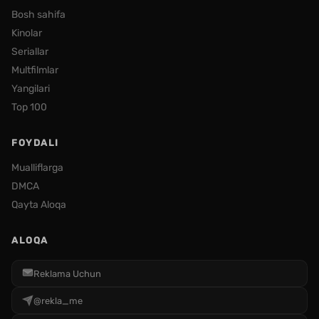
Bosh sahifa
Kinolar
Seriallar
Multfilmlar
Yangilari
Top 100
FOYDALI
Mualliflarga
DMCA
Qayta Aloqa
ALOQA
Reklama Uchun
@rekla_me