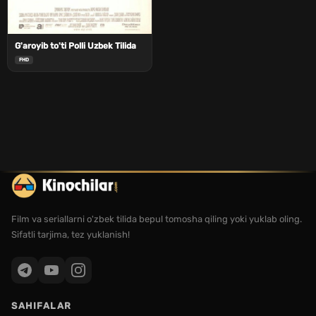
G'aroyib to'ti Polli Uzbek Tilida
FHD
Film va seriallarni o'zbek tilida bepul tomosha qiling yoki yuklab oling.
Sifatli tarjima, tez yuklanish!
SAHIFALAR