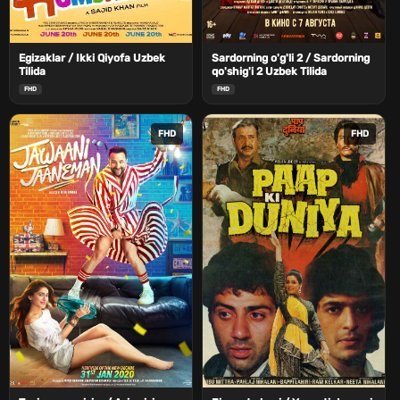
Egizaklar / Ikki Qiyofa Uzbek
Sardorning o'g'li 2 / Sardorning
Tilida
qo'shig'i 2 Uzbek Tilida
FHD
FHD
FHD
FHD