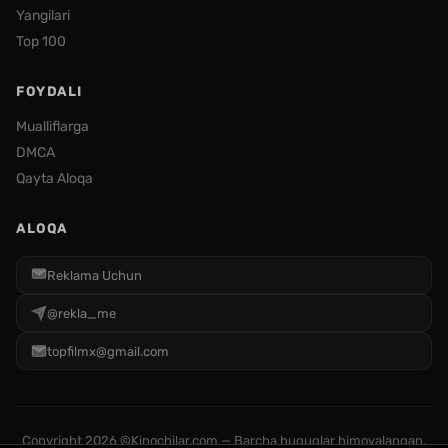
Yangilari
Top 100
FOYDALI
Mualliflarga
DMCA
Qayta Aloqa
ALOQA
Reklama Uchun
@rekla_me
topfilmx@gmail.com
Copyright
2026 ©Kinochilar.com — Barcha huquqlar himoyalangan.