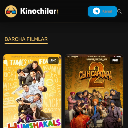
Kanal
BARCHA FILMLAR
Izlash
FHD
FHD