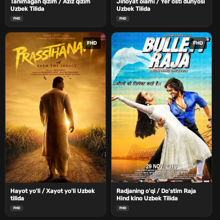
Tanimagan qizim / Aziz qizim
Jinoyat olami / Yer osti dunyosi
Uzbek Tilida
Uzbek Tilida
FHD
FHD
FHD
FHD
Hayot yo'li / Xayot yo'li Uzbek
Radjaning o'qi / Do'stim Raja
tilida
Hind kino Uzbek Tilida
FHD
FHD