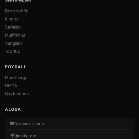
SAHIFALAR
Bosh sahifa
Kinolar
Seriallar
Multfilmlar
Yangilari
Top 100
FOYDALI
Mualliflarga
DMCA
Qayta Aloqa
ALOQA
Reklama Uchun
@rekla_me