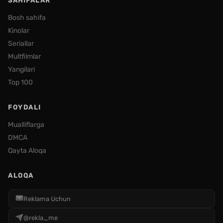
SAHIFALAR
Bosh sahifa
Kinolar
Seriallar
Multfilmlar
Yangilari
Top 100
FOYDALI
Mualliflarga
DMCA
Qayta Aloqa
ALOQA
Reklama Uchun
@rekla_me