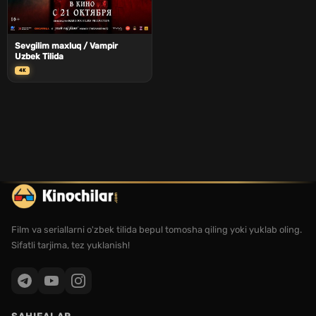
Sevgilim maxluq / Vampir
Uzbek Tilida
4K
Film va seriallarni o'zbek tilida bepul tomosha qiling yoki yuklab oling.
Sifatli tarjima, tez yuklanish!