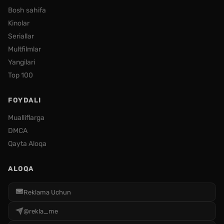
Bosh sahifa
Kinolar
Seriallar
Multfilmlar
Yangilari
Top 100
FOYDALI
Mualliflarga
DMCA
Qayta Aloqa
ALOQA
Reklama Uchun
@rekla_me