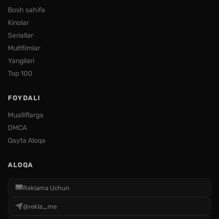
Bosh sahifa
Kinolar
Seriallar
Multfilmlar
Yangilari
Top 100
FOYDALI
Mualliflarga
DMCA
Qayta Aloqa
ALOQA
Reklama Uchun
@rekla_me