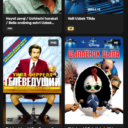
Hayot zavqi / Uchinchi harakat
Valli Uzbek Tilida
/ Belle orolining sehri Uzbek
Tilida
FHD
4K
FHD
HD