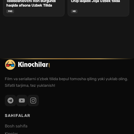
Teleboshlovchi Ron Burgundi
Сhip laqabli Joja Uzbek tilida
haqida afsona Uzbek Tilida
FHD
HD
Film va seriallarni o'zbek tilida bepul tomosha qiling yoki yuklab oling.
Sifatli tarjima, tez yuklanish!
SAHIFALAR
Bosh sahifa
Kinolar