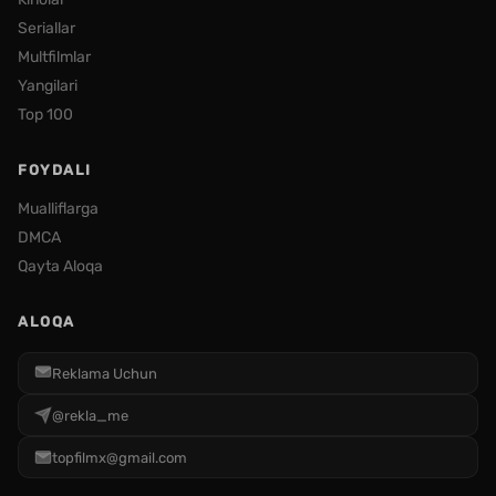
Seriallar
Multfilmlar
Yangilari
Top 100
FOYDALI
Mualliflarga
DMCA
Qayta Aloqa
ALOQA
Reklama Uchun
@rekla_me
topfilmx@gmail.com