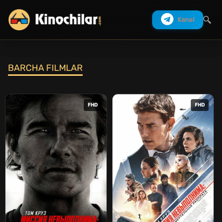
Kanal
BARCHA FILMLAR
Izlash
FHD
FHD