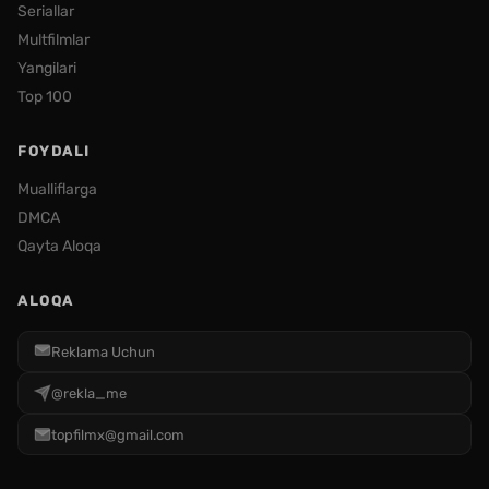
Seriallar
Multfilmlar
Yangilari
Top 100
FOYDALI
Mualliflarga
DMCA
Qayta Aloqa
ALOQA
Reklama Uchun
@rekla_me
topfilmx@gmail.com