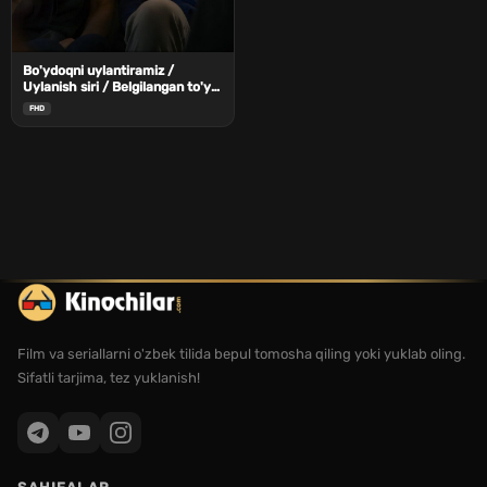
Bo'ydoqni uylantiramiz /
Uylanish siri / Belgilangan to'y
Uzbek Tilida
FHD
Film va seriallarni o'zbek tilida bepul tomosha qiling yoki yuklab oling.
Sifatli tarjima, tez yuklanish!