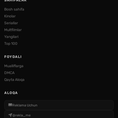
SAHIFALAR
Bosh sahifa
Kinolar
Seriallar
Multfilmlar
Yangilari
Top 100
FOYDALI
Mualliflarga
DMCA
Qayta Aloqa
ALOQA
Reklama Uchun
@rekla_me