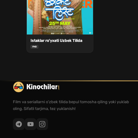
Istaklar ro'yxati Uzbek Tilida
FHD
Film va seriallarni o'zbek tilida bepul tomosha qiling yoki yuklab
oling. Sifatli tarjima, tez yuklanish!