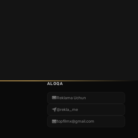
ALOQA
Reklama Uchun
@rekla_me
topfilmx@gmail.com