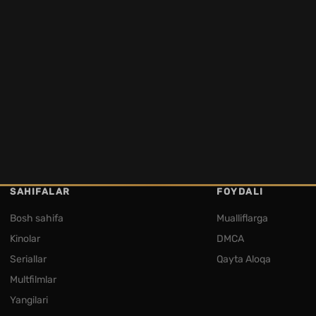
SAHIFALAR
FOYDALI
Bosh sahifa
Mualliflarga
Kinolar
DMCA
Seriallar
Qayta Aloqa
Multfilmlar
Yangilari