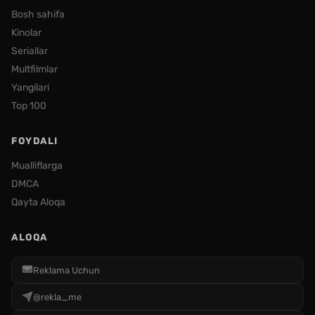
Bosh sahifa
Kinolar
Seriallar
Multfilmlar
Yangilari
Top 100
FOYDALI
Mualliflarga
DMCA
Qayta Aloqa
ALOQA
Reklama Uchun
@rekla_me