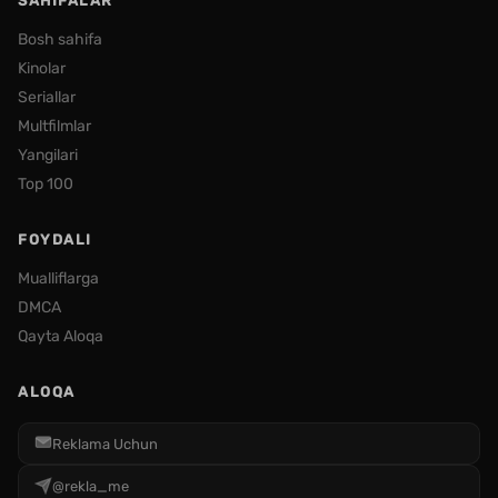
SAHIFALAR
Bosh sahifa
Kinolar
Seriallar
Multfilmlar
Yangilari
Top 100
FOYDALI
Mualliflarga
DMCA
Qayta Aloqa
ALOQA
Reklama Uchun
@rekla_me