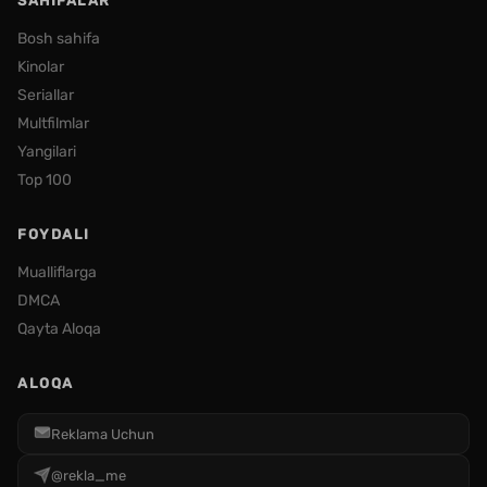
SAHIFALAR
Bosh sahifa
Kinolar
Seriallar
Multfilmlar
Yangilari
Top 100
FOYDALI
Mualliflarga
DMCA
Qayta Aloqa
ALOQA
Reklama Uchun
@rekla_me