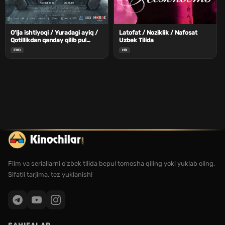
O'lja ishtiyoqi / Yuradagi ayiq /
Latofat / Noziklik / Nafosat
Qotillikdan qanday qilib pul
Uzbek Tilida
topish mumkin Uzbek Tilida
FHD
HD
Film va seriallarni o'zbek tilida bepul tomosha qiling yoki yuklab oling.
Sifatli tarjima, tez yuklanish!