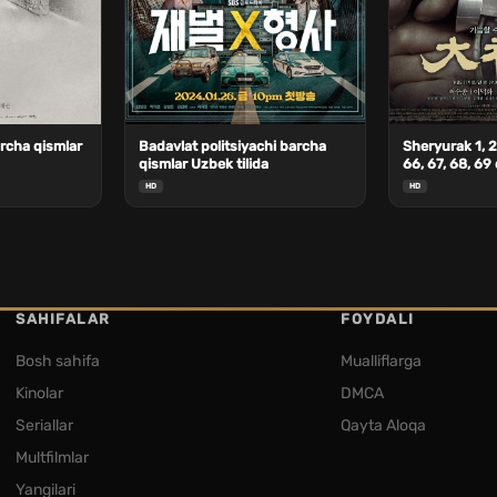
rcha qismlar
Badavlat politsiyachi barcha
Sheryurak 1, 2,
qismlar Uzbek tilida
66, 67, 68, 69
Tilida
HD
HD
SAHIFALAR
FOYDALI
Bosh sahifa
Mualliflarga
Kinolar
DMCA
Seriallar
Qayta Aloqa
Multfilmlar
Yangilari