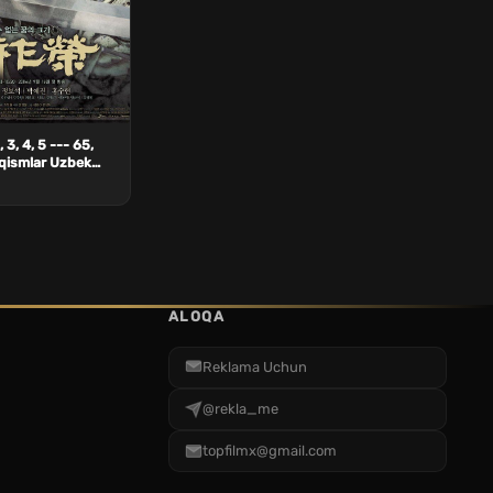
 3, 4, 5 --- 65,
 qismlar Uzbek
ALOQA
Reklama Uchun
@rekla_me
topfilmx@gmail.com