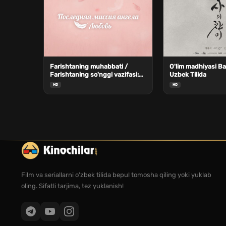
Farishtaning muhabbati /
O'lim madhiyasi Ba
Farishtaning so'nggi vazifasi:
Uzbek Tilida
Sevgi Barcha qismlar Uzbek
HD
HD
Tilida
Film va seriallarni o'zbek tilida bepul tomosha qiling yoki yuklab
oling. Sifatli tarjima, tez yuklanish!